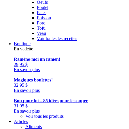
Oeufs
Poulet
Pâtes
Poisson
Porc
Tofu
Veau
Voir toutes les recettes
Boutique
En vedette
Ramène-moi un ramen!
29,95
$
En savoir plus
Magiques boulettes!
32,95
$
En savoir plus
Bon pour toi – 85 idées pour le souper
31,95
$
En savoir plus
Voir tous les produits
Articles
Aliments