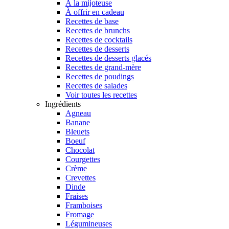
À la mijoteuse
À offrir en cadeau
Recettes de base
Recettes de brunchs
Recettes de cocktails
Recettes de desserts
Recettes de desserts glacés
Recettes de grand-mère
Recettes de poudings
Recettes de salades
Voir toutes les recettes
Ingrédients
Agneau
Banane
Bleuets
Boeuf
Chocolat
Courgettes
Crème
Crevettes
Dinde
Fraises
Framboises
Fromage
Légumineuses