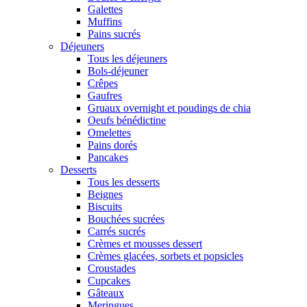
Galettes
Muffins
Pains sucrés
Déjeuners
Tous les déjeuners
Bols-déjeuner
Crêpes
Gaufres
Gruaux overnight et poudings de chia
Oeufs bénédictine
Omelettes
Pains dorés
Pancakes
Desserts
Tous les desserts
Beignes
Biscuits
Bouchées sucrées
Carrés sucrés
Crèmes et mousses dessert
Crèmes glacées, sorbets et popsicles
Croustades
Cupcakes
Gâteaux
Meringues