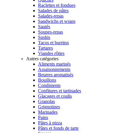
Raclettes et fondues
Salades de pâtes
Salades-repas
Sandwichs et wraps
Sautés
Soupes-repas
Sushis
Tacos et burritos
Tartares
Viandes rôties
Autres catégories
Aliments marinés
Assaisonnements
Beurres aromatisés
Bouillons
Condiments
Confitures et tartinades
Glaçages et coulis
Granolas
Grignotines
Marinades
Pains
Pâtes à pizza
Pâtes et fonds de tarte