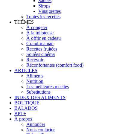
Sauces
Sirops
Vinaigrettes
Toutes les recettes
THÈMES
À congeler
À la mijoteuse
À offrir en cadeau
Grand-maman
Recettes fruitées
Soirées cinéma
Recevoir
Réconfortantes (comfort food)
ARTICLES
Aliments
Nutrition
Les meilleures recettes
Substitutions
INDEX DES ALIMENTS
BOUTIQUE
BALADOS
BPT+
À propos
Annoncer
Nous contacter