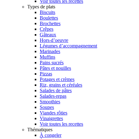
Voir toutes les recettes
Types de plats
Biscuits
Boulettes
Brochettes
Crêpes
Gâteaux
Hors-d’oeuvre
Légumes d’accompagnement
Marinades
Muffins
Pains sucrés
Pâtes et nouilles
Pizzas
Potages et crèmes
Riz, grains et céréales
Salades de pâtes
Salades-repas
Smoothies
Soupes
Viandes rôties
Vinaigrettes
Voir toutes les recettes
Thématiques
À congeler