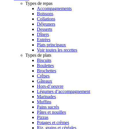
Types de repas
Accompagnements
Boissons
Collations
Déjeuners
Desserts
Dîners
Entrées
Plats principaux
Voir toutes les recettes
Types de plats
Biscuits
Boulettes
Brochettes
Crêpes
Gâteaux
Hors-d’oeuvre
Légumes d’accompagnement
Marinades
Muffins
Pains sucrés
Pâtes et nouilles
Pizzas
Potages et crèmes
Riz, grains et céréales