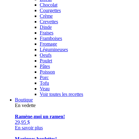
Chocolat
Courgettes
Crème
Crevettes
Dinde
Fraises
Framboises
Fromage
Légumineuses
Oeufs
Poulet
Pâtes
Poisson
Porc
Tofu
Veau
Voir toutes les recettes
Boutique
En vedette
Ramène-moi un ramen!
29,95
$
En savoir plus
Magiques boulettes!