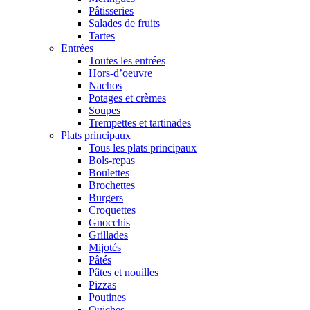
Pâtisseries
Salades de fruits
Tartes
Entrées
Toutes les entrées
Hors-d’oeuvre
Nachos
Potages et crèmes
Soupes
Trempettes et tartinades
Plats principaux
Tous les plats principaux
Bols-repas
Boulettes
Brochettes
Burgers
Croquettes
Gnocchis
Grillades
Mijotés
Pâtés
Pâtes et nouilles
Pizzas
Poutines
Quiches