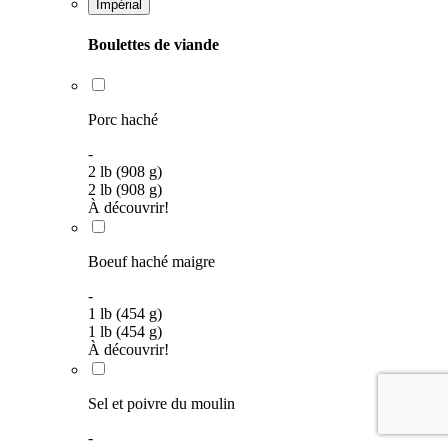
Impérial
Boulettes de viande
Porc haché
-
2 lb (908 g)
2 lb (908 g)
À découvrir!
Boeuf haché maigre
-
1 lb (454 g)
1 lb (454 g)
À découvrir!
Sel et poivre du moulin
-