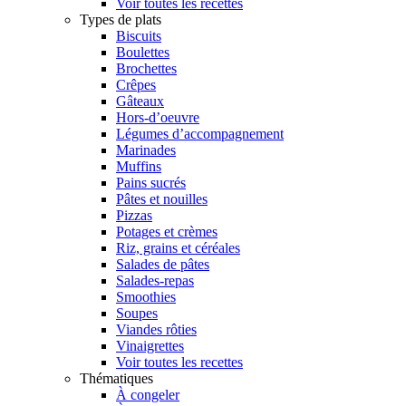
Voir toutes les recettes
Types de plats
Biscuits
Boulettes
Brochettes
Crêpes
Gâteaux
Hors-d’oeuvre
Légumes d’accompagnement
Marinades
Muffins
Pains sucrés
Pâtes et nouilles
Pizzas
Potages et crèmes
Riz, grains et céréales
Salades de pâtes
Salades-repas
Smoothies
Soupes
Viandes rôties
Vinaigrettes
Voir toutes les recettes
Thématiques
À congeler