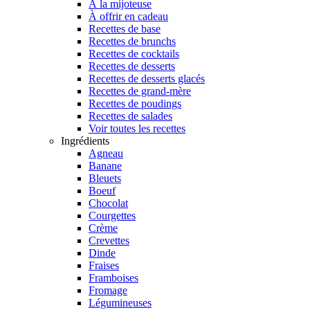
À la mijoteuse
À offrir en cadeau
Recettes de base
Recettes de brunchs
Recettes de cocktails
Recettes de desserts
Recettes de desserts glacés
Recettes de grand-mère
Recettes de poudings
Recettes de salades
Voir toutes les recettes
Ingrédients
Agneau
Banane
Bleuets
Boeuf
Chocolat
Courgettes
Crème
Crevettes
Dinde
Fraises
Framboises
Fromage
Légumineuses