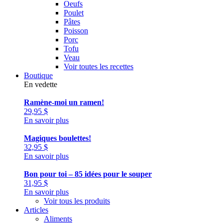
Oeufs
Poulet
Pâtes
Poisson
Porc
Tofu
Veau
Voir toutes les recettes
Boutique
En vedette
Ramène-moi un ramen!
29,95
$
En savoir plus
Magiques boulettes!
32,95
$
En savoir plus
Bon pour toi – 85 idées pour le souper
31,95
$
En savoir plus
Voir tous les produits
Articles
Aliments