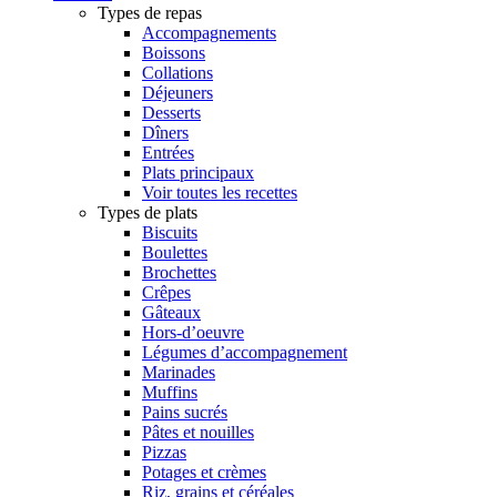
Types de repas
Accompagnements
Boissons
Collations
Déjeuners
Desserts
Dîners
Entrées
Plats principaux
Voir toutes les recettes
Types de plats
Biscuits
Boulettes
Brochettes
Crêpes
Gâteaux
Hors-d’oeuvre
Légumes d’accompagnement
Marinades
Muffins
Pains sucrés
Pâtes et nouilles
Pizzas
Potages et crèmes
Riz, grains et céréales