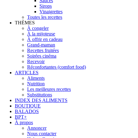
Sauces
Sirops
Vinaigrettes
Toutes les recettes
THÈMES
À congeler
À la mijoteuse
À offrir en cadeau
Grand-maman
Recettes fruitées
Soirées cinéma
Recevoir
Réconfortantes (comfort food)
ARTICLES
Aliments
Nutrition
Les meilleures recettes
Substitutions
INDEX DES ALIMENTS
BOUTIQUE
BALADOS
BPT+
À propos
Annoncer
Nous contacter