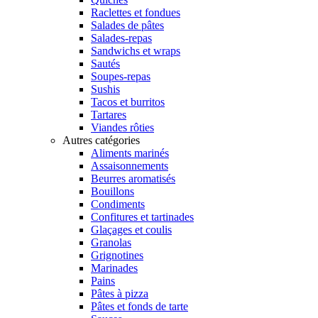
Raclettes et fondues
Salades de pâtes
Salades-repas
Sandwichs et wraps
Sautés
Soupes-repas
Sushis
Tacos et burritos
Tartares
Viandes rôties
Autres catégories
Aliments marinés
Assaisonnements
Beurres aromatisés
Bouillons
Condiments
Confitures et tartinades
Glaçages et coulis
Granolas
Grignotines
Marinades
Pains
Pâtes à pizza
Pâtes et fonds de tarte