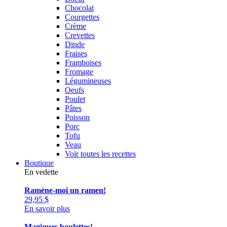
Chocolat
Courgettes
Crème
Crevettes
Dinde
Fraises
Framboises
Fromage
Légumineuses
Oeufs
Poulet
Pâtes
Poisson
Porc
Tofu
Veau
Voir toutes les recettes
Boutique
En vedette
Ramène-moi un ramen!
29,95
$
En savoir plus
Magiques boulettes!