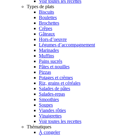
Voir toutes les recettes
Types de plats
Biscuits
Boulettes
Brochettes
Crêpes
Gâteaux
Hors-d’oeuvre
Légumes d’accompagnement
Marinades
Muffins
Pains sucrés
Pâtes et nouilles
Pizzas
Potages et crèmes
Riz, grains et céréales
Salades de pâtes
Salades-repas
Smoothies
Soupes
Viandes rôties
Vinaigrettes
Voir toutes les recettes
Thématiques
À congeler