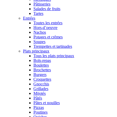
Pâtisseries
Salades de fruits
Tartes
Entrées
Toutes les entrées
Hors-d’oeuvre
Nachos
Potages et crèmes
Soupes
Trempettes et tartinades
Plats principaux
Tous les plats principaux
Bols-repas
Boulettes
Brochettes
Burgers
Croquettes
Gnocchis
Grillades
Mijotés
Pâtés
Pâtes et nouilles
Pizzas
Poutines
Quiches