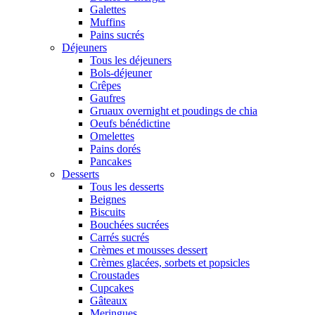
Galettes
Muffins
Pains sucrés
Déjeuners
Tous les déjeuners
Bols-déjeuner
Crêpes
Gaufres
Gruaux overnight et poudings de chia
Oeufs bénédictine
Omelettes
Pains dorés
Pancakes
Desserts
Tous les desserts
Beignes
Biscuits
Bouchées sucrées
Carrés sucrés
Crèmes et mousses dessert
Crèmes glacées, sorbets et popsicles
Croustades
Cupcakes
Gâteaux
Meringues