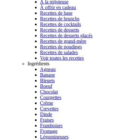
À la mijoteuse
À offrir en cadeau
Recettes de base
Recettes de brunchs
Recettes de cocktails
Recettes de desserts
Recettes de desserts glacés
Recettes de grand-mère
Recettes de poudings
Recettes de salades
Voir toutes les recettes
Ingrédients
Agneau
Banane
Bleuets
Boeuf
Chocolat
Courgettes
Crème
Crevettes
Dinde
Fraises
Framboises
Fromage
Légumineuses