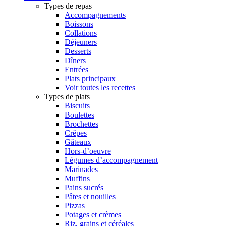
Types de repas
Accompagnements
Boissons
Collations
Déjeuners
Desserts
Dîners
Entrées
Plats principaux
Voir toutes les recettes
Types de plats
Biscuits
Boulettes
Brochettes
Crêpes
Gâteaux
Hors-d’oeuvre
Légumes d’accompagnement
Marinades
Muffins
Pains sucrés
Pâtes et nouilles
Pizzas
Potages et crèmes
Riz, grains et céréales