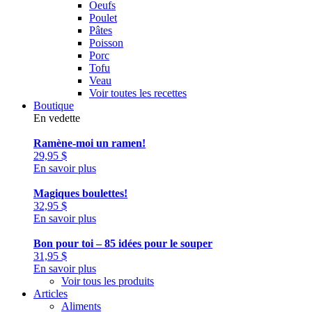
Oeufs
Poulet
Pâtes
Poisson
Porc
Tofu
Veau
Voir toutes les recettes
Boutique
En vedette
Ramène-moi un ramen!
29,95
$
En savoir plus
Magiques boulettes!
32,95
$
En savoir plus
Bon pour toi – 85 idées pour le souper
31,95
$
En savoir plus
Voir tous les produits
Articles
Aliments