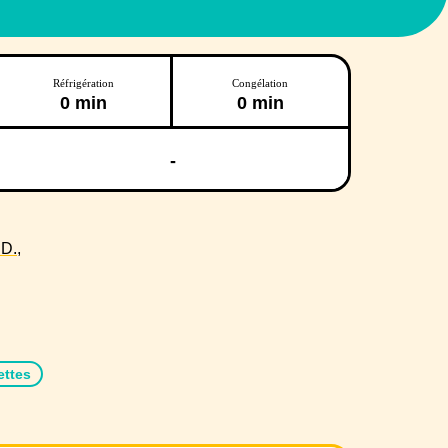
Réfrigération
Congélation
0 min
0 min
-
D.,
ettes