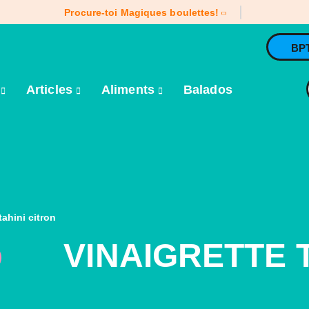
Procure-toi Magiques boulettes!
BP
e
Articles
Aliments
Balados
tahini citron
VINAIGRETTE 