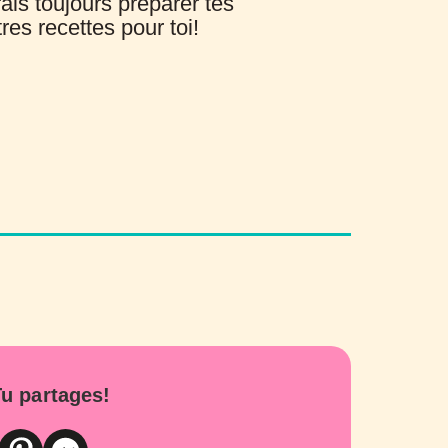
ais toujours préparer tes
res recettes pour toi!
u partages!