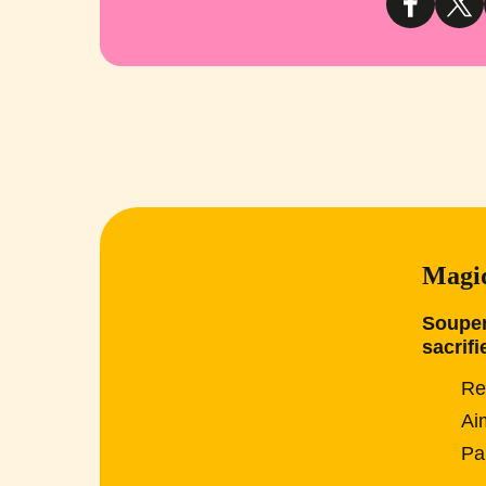
Magiq
Souper
sacrifi
Re
Ai
Pa