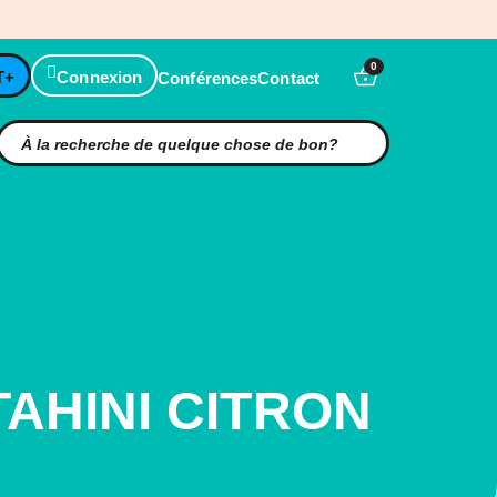
0
T+
Connexion
Conférences
Contact
TAHINI CITRON