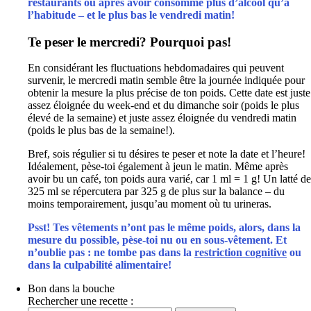
restaurants ou après avoir consommé plus d’alcool qu’à
l’habitude – et le plus bas le vendredi matin!
Te peser le mercredi? Pourquoi pas!
En considérant les fluctuations hebdomadaires qui peuvent
survenir, le mercredi matin semble être la journée indiquée pour
obtenir la mesure la plus précise de ton poids. Cette date est juste
assez éloignée du week-end et du dimanche soir (poids le plus
élevé de la semaine) et juste assez éloignée du vendredi matin
(poids le plus bas de la semaine!).
Bref, sois régulier si tu désires te peser et note la date et l’heure!
Idéalement, pèse-toi également à jeun le matin. Même après
avoir bu un café, ton poids aura varié, car 1 ml = 1 g! Un latté de
325 ml se répercutera par 325 g de plus sur la balance – du
moins temporairement, jusqu’au moment où tu urineras.
Psst! Tes vêtements n’ont pas le même poids, alors, dans la
mesure du possible, pèse-toi nu ou en sous-vêtement. Et
n’oublie pas : ne tombe pas dans la
restriction cognitive
ou
dans la culpabilité alimentaire!
Bon dans la bouche
Rechercher une recette :