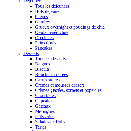
Déjeuners
Tous les déjeuners
Bols-déjeuner
Crêpes
Gaufres
Gruaux overnight et poudings de chia
Oeufs bénédictine
Omelettes
Pains dorés
Pancakes
Desserts
Tous les desserts
Beignes
Biscuits
Bouchées sucrées
Carrés sucrés
Crèmes et mousses dessert
Crèmes glacées, sorbets et popsicles
Croustades
Cupcakes
Gâteaux
Meringues
Pâtisseries
Salades de fruits
Tartes