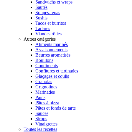
Sandwichs et wraps
Sautés
Soupes-repas
Sushis
Tacos et burritos
Tartares
Viandes rôties
Autres catégories
Aliments marinés
Assaisonnements
Beurres aromatisés
Bouillons
Condiments
Confitures et tartinades
Glaçages et coulis
Granolas
Grignotines
Marinades
Pains
Pâtes à pizza
Pâtes et fonds de tarte
Sauces
Sirops
Vinaigrettes
Toutes les recettes