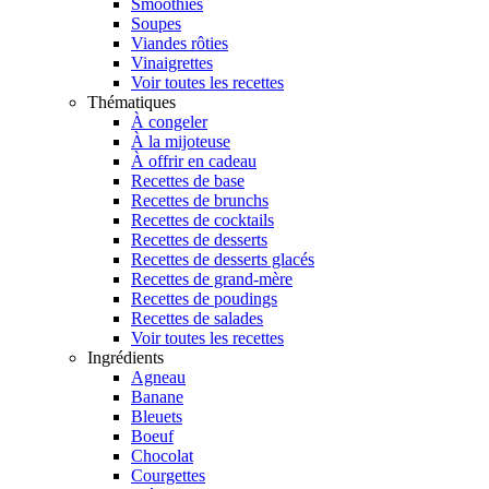
Smoothies
Soupes
Viandes rôties
Vinaigrettes
Voir toutes les recettes
Thématiques
À congeler
À la mijoteuse
À offrir en cadeau
Recettes de base
Recettes de brunchs
Recettes de cocktails
Recettes de desserts
Recettes de desserts glacés
Recettes de grand-mère
Recettes de poudings
Recettes de salades
Voir toutes les recettes
Ingrédients
Agneau
Banane
Bleuets
Boeuf
Chocolat
Courgettes