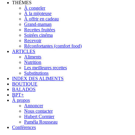
THÈMES
À congeler
À la mijoteuse
À offrir en cadeau
Grand-maman
Recettes fruitées
Soirées cinéma
Recevoir
Réconfortantes (comfort food)
ARTICLES
Aliments
Nutrition
Les meilleures recettes
Substitutions
INDEX DES ALIMENTS
BOUTIQUE
BALADOS
BPT+
À propos
Annoncer
Nous contacter
Hubert Cormier
Paméla Rousseau
Conférences