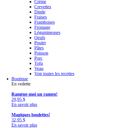
Crème
Crevettes
Dinde
Fraises
Framboises
Fromage
Légumineuses
Oeufs
Poulet
Pâtes
Poisson
Porc
Tofu
Veau
Voir toutes les recettes
Boutique
En vedette
Ramène-moi un ramen!
29,95
$
En savoir plus
Magiques boulettes!
32,95
$
En savoir plus