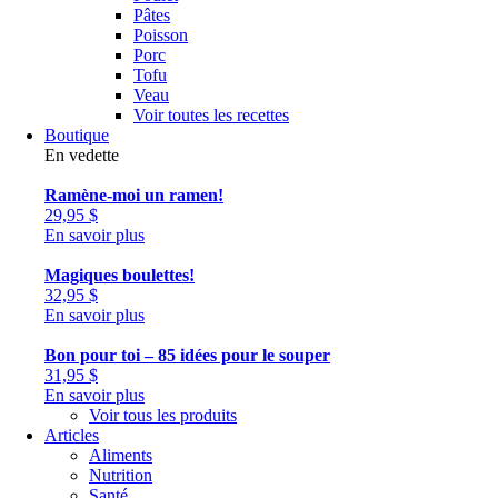
Pâtes
Poisson
Porc
Tofu
Veau
Voir toutes les recettes
Boutique
En vedette
Ramène-moi un ramen!
29,95
$
En savoir plus
Magiques boulettes!
32,95
$
En savoir plus
Bon pour toi – 85 idées pour le souper
31,95
$
En savoir plus
Voir tous les produits
Articles
Aliments
Nutrition
Santé