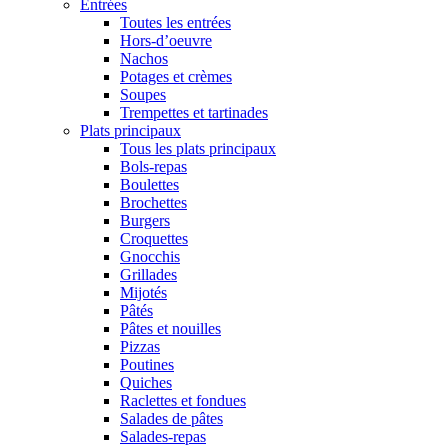
Entrées
Toutes les entrées
Hors-d’oeuvre
Nachos
Potages et crèmes
Soupes
Trempettes et tartinades
Plats principaux
Tous les plats principaux
Bols-repas
Boulettes
Brochettes
Burgers
Croquettes
Gnocchis
Grillades
Mijotés
Pâtés
Pâtes et nouilles
Pizzas
Poutines
Quiches
Raclettes et fondues
Salades de pâtes
Salades-repas