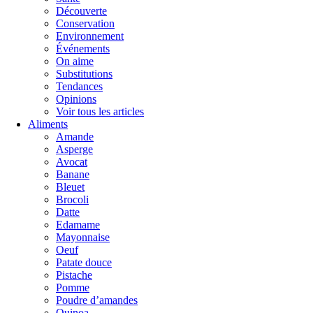
Découverte
Conservation
Environnement
Événements
On aime
Substitutions
Tendances
Opinions
Voir tous les articles
Aliments
Amande
Asperge
Avocat
Banane
Bleuet
Brocoli
Datte
Edamame
Mayonnaise
Oeuf
Patate douce
Pistache
Pomme
Poudre d’amandes
Quinoa