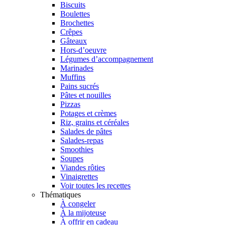
Biscuits
Boulettes
Brochettes
Crêpes
Gâteaux
Hors-d’oeuvre
Légumes d’accompagnement
Marinades
Muffins
Pains sucrés
Pâtes et nouilles
Pizzas
Potages et crèmes
Riz, grains et céréales
Salades de pâtes
Salades-repas
Smoothies
Soupes
Viandes rôties
Vinaigrettes
Voir toutes les recettes
Thématiques
À congeler
À la mijoteuse
À offrir en cadeau