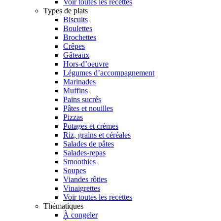
Voir toutes les recettes
Types de plats
Biscuits
Boulettes
Brochettes
Crêpes
Gâteaux
Hors-d’oeuvre
Légumes d’accompagnement
Marinades
Muffins
Pains sucrés
Pâtes et nouilles
Pizzas
Potages et crèmes
Riz, grains et céréales
Salades de pâtes
Salades-repas
Smoothies
Soupes
Viandes rôties
Vinaigrettes
Voir toutes les recettes
Thématiques
À congeler