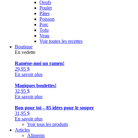
Oeufs
Poulet
Pâtes
Poisson
Porc
Tofu
Veau
Voir toutes les recettes
Boutique
En vedette
Ramène-moi un ramen!
29,95
$
En savoir plus
Magiques boulettes!
32,95
$
En savoir plus
Bon pour toi – 85 idées pour le souper
31,95
$
En savoir plus
Voir tous les produits
Articles
Aliments