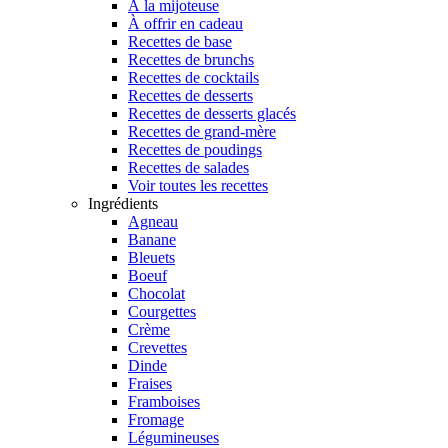
À la mijoteuse
À offrir en cadeau
Recettes de base
Recettes de brunchs
Recettes de cocktails
Recettes de desserts
Recettes de desserts glacés
Recettes de grand-mère
Recettes de poudings
Recettes de salades
Voir toutes les recettes
Ingrédients
Agneau
Banane
Bleuets
Boeuf
Chocolat
Courgettes
Crème
Crevettes
Dinde
Fraises
Framboises
Fromage
Légumineuses