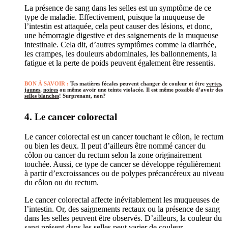
La présence de sang dans les selles est un symptôme de ce
type de maladie. Effectivement, puisque la muqueuse de
l’intestin est attaquée, cela peut causer des lésions, et donc,
une hémorragie digestive et des saignements de la muqueuse
intestinale. Cela dit, d’autres symptômes comme la diarrhée,
les crampes, les douleurs abdominales, les ballonnements, la
fatigue et la perte de poids peuvent également être ressentis.
BON À SAVOIR :
Tes matières fécales peuvent changer de couleur et être
vertes
,
jaunes
,
noires
ou même avoir une teinte violacée. Il est même possible d’avoir des
selles blanches
! Surprenant, non?
4. Le cancer colorectal
Le cancer colorectal est un cancer touchant le côlon, le rectum
ou bien les deux. Il peut d’ailleurs être nommé cancer du
côlon ou cancer du rectum selon la zone originairement
touchée. Aussi, ce type de cancer se développe régulièrement
à partir d’excroissances ou de polypes précancéreux au niveau
du côlon ou du rectum.
Le cancer colorectal affecte inévitablement les muqueuses de
l’intestin. Or, des saignements rectaux ou la présence de sang
dans les selles peuvent être observés. D’ailleurs, la couleur du
sang présent dans les selles peut varier de couleur.