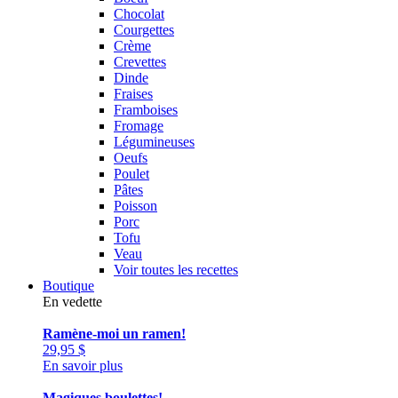
Chocolat
Courgettes
Crème
Crevettes
Dinde
Fraises
Framboises
Fromage
Légumineuses
Oeufs
Poulet
Pâtes
Poisson
Porc
Tofu
Veau
Voir toutes les recettes
Boutique
En vedette
Ramène-moi un ramen!
29,95
$
En savoir plus
Magiques boulettes!