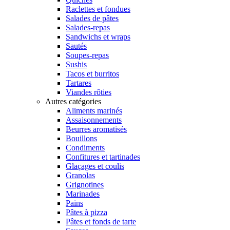
Raclettes et fondues
Salades de pâtes
Salades-repas
Sandwichs et wraps
Sautés
Soupes-repas
Sushis
Tacos et burritos
Tartares
Viandes rôties
Autres catégories
Aliments marinés
Assaisonnements
Beurres aromatisés
Bouillons
Condiments
Confitures et tartinades
Glaçages et coulis
Granolas
Grignotines
Marinades
Pains
Pâtes à pizza
Pâtes et fonds de tarte