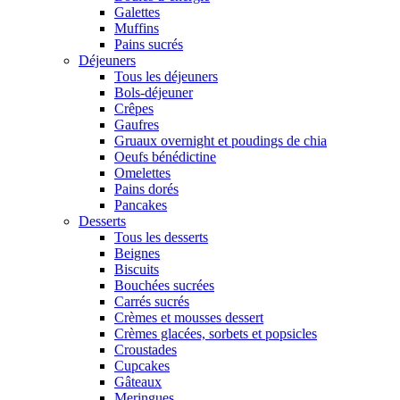
Galettes
Muffins
Pains sucrés
Déjeuners
Tous les déjeuners
Bols-déjeuner
Crêpes
Gaufres
Gruaux overnight et poudings de chia
Oeufs bénédictine
Omelettes
Pains dorés
Pancakes
Desserts
Tous les desserts
Beignes
Biscuits
Bouchées sucrées
Carrés sucrés
Crèmes et mousses dessert
Crèmes glacées, sorbets et popsicles
Croustades
Cupcakes
Gâteaux
Meringues