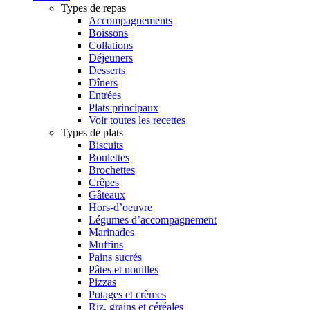
Types de repas
Accompagnements
Boissons
Collations
Déjeuners
Desserts
Dîners
Entrées
Plats principaux
Voir toutes les recettes
Types de plats
Biscuits
Boulettes
Brochettes
Crêpes
Gâteaux
Hors-d’oeuvre
Légumes d’accompagnement
Marinades
Muffins
Pains sucrés
Pâtes et nouilles
Pizzas
Potages et crèmes
Riz, grains et céréales