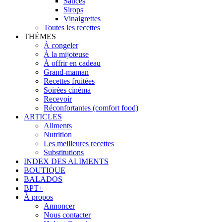
Sauces
Sirops
Vinaigrettes
Toutes les recettes
THÈMES
À congeler
À la mijoteuse
À offrir en cadeau
Grand-maman
Recettes fruitées
Soirées cinéma
Recevoir
Réconfortantes (comfort food)
ARTICLES
Aliments
Nutrition
Les meilleures recettes
Substitutions
INDEX DES ALIMENTS
BOUTIQUE
BALADOS
BPT+
À propos
Annoncer
Nous contacter