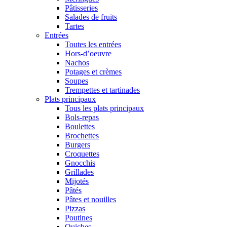
Pâtisseries
Salades de fruits
Tartes
Entrées
Toutes les entrées
Hors-d’oeuvre
Nachos
Potages et crèmes
Soupes
Trempettes et tartinades
Plats principaux
Tous les plats principaux
Bols-repas
Boulettes
Brochettes
Burgers
Croquettes
Gnocchis
Grillades
Mijotés
Pâtés
Pâtes et nouilles
Pizzas
Poutines
Quiches