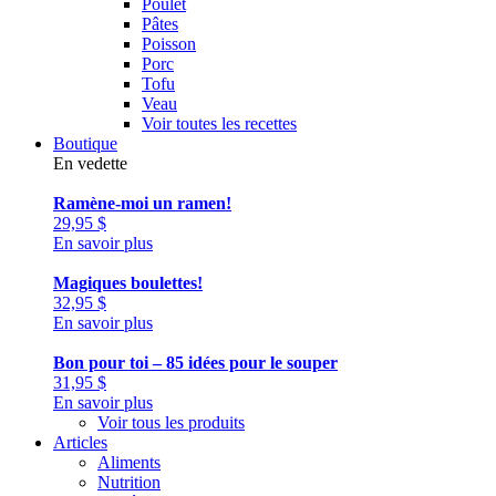
Poulet
Pâtes
Poisson
Porc
Tofu
Veau
Voir toutes les recettes
Boutique
En vedette
Ramène-moi un ramen!
29,95
$
En savoir plus
Magiques boulettes!
32,95
$
En savoir plus
Bon pour toi – 85 idées pour le souper
31,95
$
En savoir plus
Voir tous les produits
Articles
Aliments
Nutrition