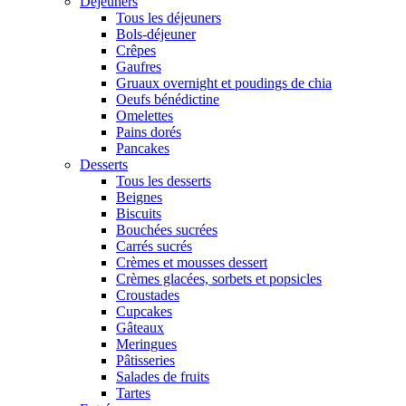
Déjeuners
Tous les déjeuners
Bols-déjeuner
Crêpes
Gaufres
Gruaux overnight et poudings de chia
Oeufs bénédictine
Omelettes
Pains dorés
Pancakes
Desserts
Tous les desserts
Beignes
Biscuits
Bouchées sucrées
Carrés sucrés
Crèmes et mousses dessert
Crèmes glacées, sorbets et popsicles
Croustades
Cupcakes
Gâteaux
Meringues
Pâtisseries
Salades de fruits
Tartes