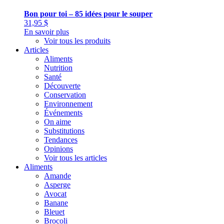
Bon pour toi – 85 idées pour le souper
31,95
$
En savoir plus
Voir tous les produits
Articles
Aliments
Nutrition
Santé
Découverte
Conservation
Environnement
Événements
On aime
Substitutions
Tendances
Opinions
Voir tous les articles
Aliments
Amande
Asperge
Avocat
Banane
Bleuet
Brocoli