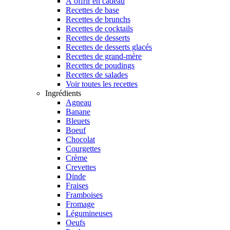
À offrir en cadeau
Recettes de base
Recettes de brunchs
Recettes de cocktails
Recettes de desserts
Recettes de desserts glacés
Recettes de grand-mère
Recettes de poudings
Recettes de salades
Voir toutes les recettes
Ingrédients
Agneau
Banane
Bleuets
Boeuf
Chocolat
Courgettes
Crème
Crevettes
Dinde
Fraises
Framboises
Fromage
Légumineuses
Oeufs