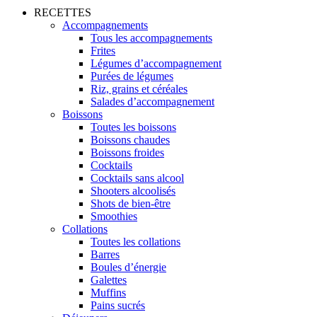
RECETTES
Accompagnements
Tous les accompagnements
Frites
Légumes d’accompagnement
Purées de légumes
Riz, grains et céréales
Salades d’accompagnement
Boissons
Toutes les boissons
Boissons chaudes
Boissons froides
Cocktails
Cocktails sans alcool
Shooters alcoolisés
Shots de bien-être
Smoothies
Collations
Toutes les collations
Barres
Boules d’énergie
Galettes
Muffins
Pains sucrés