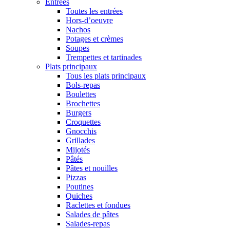
Entrées
Toutes les entrées
Hors-d’oeuvre
Nachos
Potages et crèmes
Soupes
Trempettes et tartinades
Plats principaux
Tous les plats principaux
Bols-repas
Boulettes
Brochettes
Burgers
Croquettes
Gnocchis
Grillades
Mijotés
Pâtés
Pâtes et nouilles
Pizzas
Poutines
Quiches
Raclettes et fondues
Salades de pâtes
Salades-repas