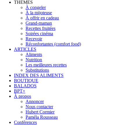
THÈMES
À congeler
À la mijoteuse
À offrir en cadeau
Grand-maman
Recettes fruitées
Soirées cinéma
Recevoir
Réconfortantes (comfort food)
ARTICLES
Aliments
Nutrition
Les meilleures recettes
Substitutions
INDEX DES ALIMENTS
BOUTIQUE
BALADOS
BPT+
À propos
Annoncer
Nous contacter
Hubert Cormier
Paméla Rousseau
Conférences