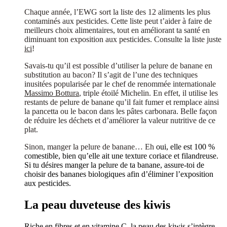
Chaque année, l’EWG sort la liste des 12 aliments les plus
contaminés aux pesticides. Cette liste peut t’aider à faire de
meilleurs choix alimentaires, tout en améliorant ta santé en
diminuant ton exposition aux pesticides. Consulte la liste juste
ici
!
Savais-tu qu’il est possible d’utiliser la pelure de banane en
substitution au bacon?
Il s’agit de l’une des techniques
inusitées popularisée par le chef de renommée internationale
Massimo Bottura
, triple étoilé Michelin. En effet, il utilise les
restants de pelure de banane qu’il fait fumer et remplace ainsi
la pancetta ou le bacon dans les pâtes carbonara. Belle façon
de réduire les déchets et d’améliorer la valeur nutritive de ce
plat.
Sinon, manger la pelure de banane… Eh
oui, elle est 100 %
comestible, bien qu’elle ait une texture coriace et filandreuse.
Si tu désires manger la pelure de ta banane, assure-toi de
choisir des bananes biologiques afin d’éliminer l’exposition
aux pesticides.
La peau duveteuse des kiwis
Riche en fibres et en vitamine C, la peau des kiwis s’intègre