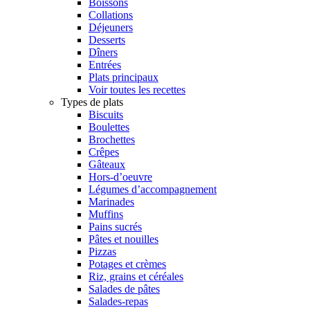
Boissons
Collations
Déjeuners
Desserts
Dîners
Entrées
Plats principaux
Voir toutes les recettes
Types de plats
Biscuits
Boulettes
Brochettes
Crêpes
Gâteaux
Hors-d’oeuvre
Légumes d’accompagnement
Marinades
Muffins
Pains sucrés
Pâtes et nouilles
Pizzas
Potages et crèmes
Riz, grains et céréales
Salades de pâtes
Salades-repas