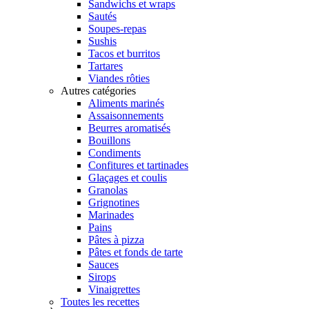
Sandwichs et wraps
Sautés
Soupes-repas
Sushis
Tacos et burritos
Tartares
Viandes rôties
Autres catégories
Aliments marinés
Assaisonnements
Beurres aromatisés
Bouillons
Condiments
Confitures et tartinades
Glaçages et coulis
Granolas
Grignotines
Marinades
Pains
Pâtes à pizza
Pâtes et fonds de tarte
Sauces
Sirops
Vinaigrettes
Toutes les recettes