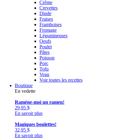
Crème
Crevettes
Dinde
Fraises
Framboises
Fromage
Légumineuses
Oeufs
Poulet
Pâtes
Poisson
Porc
Tofu
Veau
Voir toutes les recettes
Boutique
En vedette
Ramène-moi un ramen!
29,95
$
En savoir plus
Magiques boulettes!
32,95
$
En savoir plus