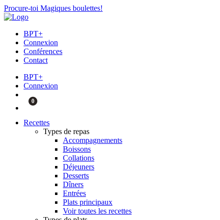
Procure-toi Magiques boulettes!
BPT+
Connexion
Conférences
Contact
BPT+
Connexion
0
Recettes
Types de repas
Accompagnements
Boissons
Collations
Déjeuners
Desserts
Dîners
Entrées
Plats principaux
Voir toutes les recettes
Types de plats