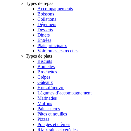
Types de repas
Accompagnements
Boissons
Collations
Déjeuners
Desserts
Dîners
Entrées
Plats principaux
Voir toutes les recettes
Types de plats
Biscuits
Boulettes
Brochettes
Crêpes
Gâteaux
Hors-d’oeuvre
Légumes d’accompagnement
Marinades
Muffins
Pains sucrés
Pâtes et nouilles
Pizzas
Potages et crèmes
Riz, grains et céréales