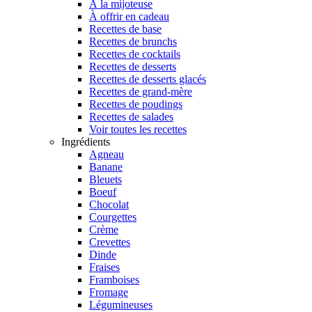
À la mijoteuse
À offrir en cadeau
Recettes de base
Recettes de brunchs
Recettes de cocktails
Recettes de desserts
Recettes de desserts glacés
Recettes de grand-mère
Recettes de poudings
Recettes de salades
Voir toutes les recettes
Ingrédients
Agneau
Banane
Bleuets
Boeuf
Chocolat
Courgettes
Crème
Crevettes
Dinde
Fraises
Framboises
Fromage
Légumineuses