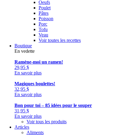
Oeufs
Poulet
Pâtes
Poisson
Porc
Tofu
Veau
Voir toutes les recettes
Boutique
En vedette
Ramène-moi un ramen!
29,95
$
En savoir plus
Magiques boulettes!
32,95
$
En savoir plus
Bon pour toi – 85 idées pour le souper
31,95
$
En savoir plus
Voir tous les produits
Articles
Aliments