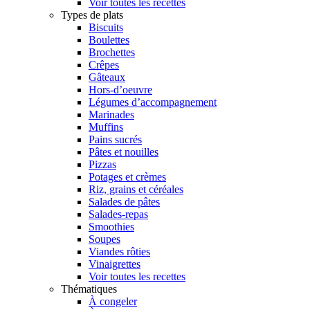
Voir toutes les recettes
Types de plats
Biscuits
Boulettes
Brochettes
Crêpes
Gâteaux
Hors-d’oeuvre
Légumes d’accompagnement
Marinades
Muffins
Pains sucrés
Pâtes et nouilles
Pizzas
Potages et crèmes
Riz, grains et céréales
Salades de pâtes
Salades-repas
Smoothies
Soupes
Viandes rôties
Vinaigrettes
Voir toutes les recettes
Thématiques
À congeler