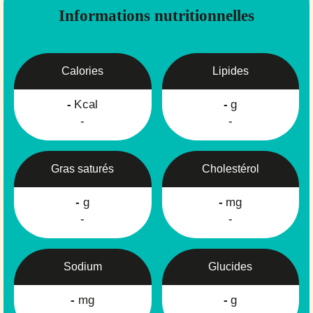
Informations nutritionnelles
Calories
Lipides
-
Kcal
-
g
-
-
Gras saturés
Cholestérol
-
g
-
mg
-
-
Sodium
Glucides
-
mg
-
g