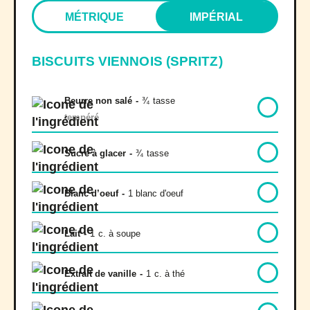
MÉTRIQUE
IMPÉRIAL
BISCUITS VIENNOIS (SPRITZ)
Beurre non salé
-
¾
tasse
tempéré
Sucre à glacer
-
¾
tasse
Blanc d’oeuf
-
1 blanc d'oeuf
Lait
-
1
c. à soupe
Extrait de vanille
-
1
c. à thé