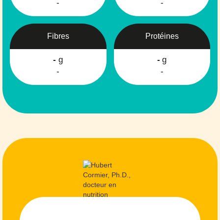
-
-
Fibres
Protéines
-
g
-
g
-
-