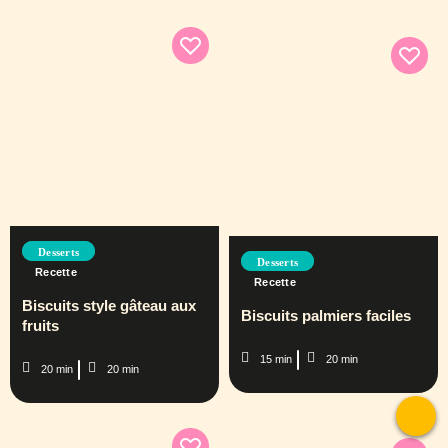
Desserts
Desserts
Recette
Recette
Biscuits style gâteau aux
Biscuits palmiers faciles
fruits
15 min
20 min
20 min
20 min
To