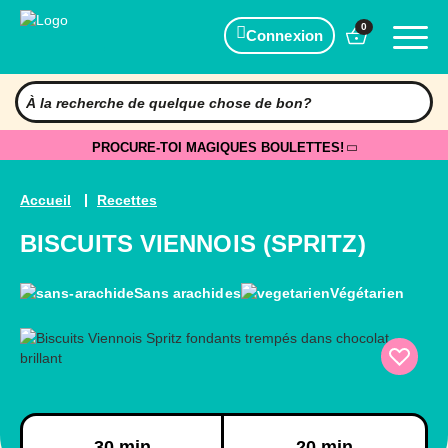
0
Connexion
PROCURE-TOI MAGIQUES BOULETTES!
Accueil
Recettes
BISCUITS VIENNOIS (SPRITZ)
Sans arachides
Végétarien
Préparation
Cuisson
30 min
20 min