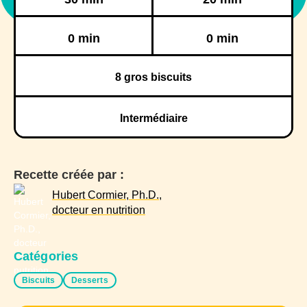
Réfrigération
Congélation
0 min
0 min
8
gros biscuits
Intermédiaire
Recette créée par :
Hubert Cormier, Ph.D.,
docteur en nutrition
Catégories
Biscuits
Desserts