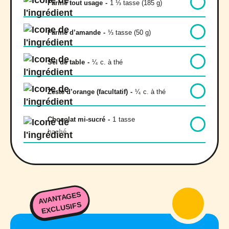
Farine tout usage
-
1 ⅓ tasse (185 g)
Farine d’amande
-
⅓ tasse (50 g)
Sel de table
-
¼
c. à thé
Zeste d’orange (facultatif)
-
¼
c. à thé
Chocolat mi-sucré
-
1
tasse
haché
AVANTAGES
EXCLUSIFS