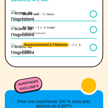
Beurre salé
-
¼
tasse
Ail frais
-
1
c. à soupe
haché finement
Assaisonnement à l’italienne
-
1
c. à
soupe
AVANTAGES
EXCLUSIFS
Pour une expérience 100 % sans pub,
abonne-toi à BPT+