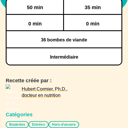
Préparation
Cuisson
50 min
35 min
Réfrigération
Congélation
0 min
0 min
36
bombes de viande
Intermédiaire
Recette créée par :
Hubert Cormier, Ph.D.,
docteur en nutrition
Catégories
Boulettes
Entrées
Hors-d'oeuvre