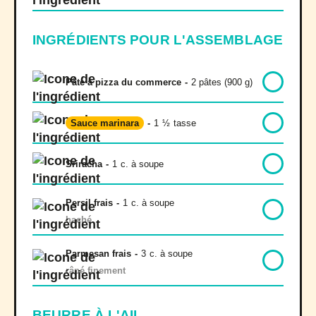
INGRÉDIENTS POUR L'ASSEMBLAGE
Pâte à pizza du commerce
-
2 pâtes (900 g)
Sauce marinara
-
1
½
tasse
Sriracha
-
1
c. à soupe
Persil frais
-
1
c. à soupe
haché
Parmesan frais
-
3
c. à soupe
râpé finement
BEURRE À L'AIL