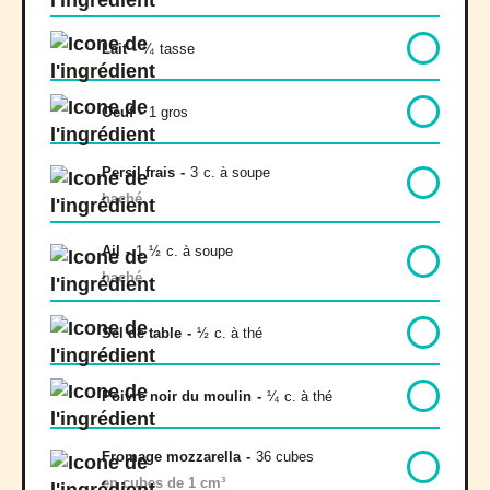
Lait
-
¼
tasse
Oeuf
-
1 gros
Persil frais
-
3
c. à soupe
haché
Ail
-
1
½
c. à soupe
haché
Sel de table
-
½
c. à thé
Poivre noir du moulin
-
¼
c. à thé
Fromage mozzarella
-
36 cubes
en cubes de 1 cm³