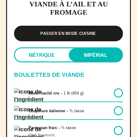
VIANDE À L’AIL ET AU
FROMAGE
PASSER EN MODE CUISINE
MÉTRIQUE
IMPÉRIAL
BOULETTES DE VIANDE
Boeuf haché cru
-
1 lb (454 g)
Chapelure italienne
-
¾
tasse
Parmesan frais
-
⅓
tasse
râpé finement