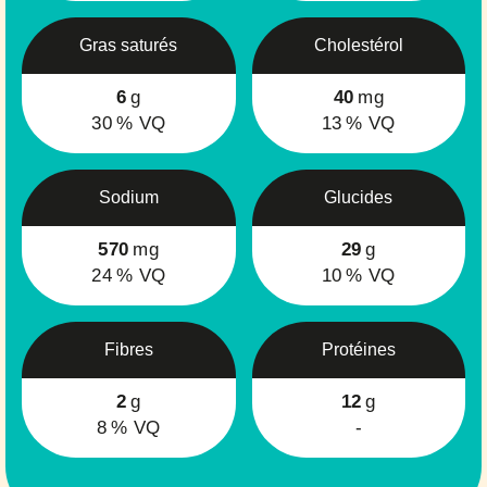
Gras saturés
Cholestérol
6
g
40
mg
30
% VQ
13
% VQ
Sodium
Glucides
570
mg
29
g
24
% VQ
10
% VQ
Fibres
Protéines
2
g
12
g
8
% VQ
-