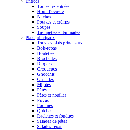
Entrées
Toutes les entrées
Hors-d’oeuvre
Nachos
Potages et crèmes
Soupes
Trempettes et tartinades
Plats principaux
Tous les plats principaux
Bols-repas
Boulettes
Brochettes
Burgers
Croquettes
Gnocchis
Grillades
Mijotés
Pâtés
Pâtes et nouilles
Pizzas
Poutines
Quiches
Raclettes et fondues
Salades de pâtes
Salades-repas