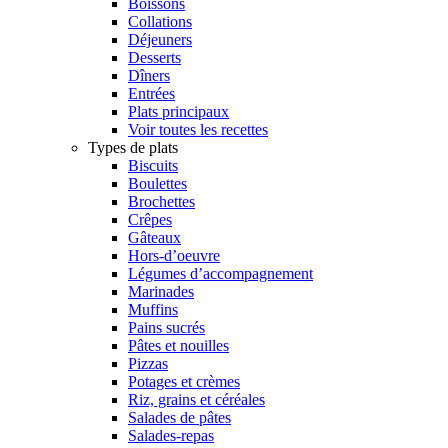
Boissons
Collations
Déjeuners
Desserts
Dîners
Entrées
Plats principaux
Voir toutes les recettes
Types de plats
Biscuits
Boulettes
Brochettes
Crêpes
Gâteaux
Hors-d’oeuvre
Légumes d’accompagnement
Marinades
Muffins
Pains sucrés
Pâtes et nouilles
Pizzas
Potages et crèmes
Riz, grains et céréales
Salades de pâtes
Salades-repas