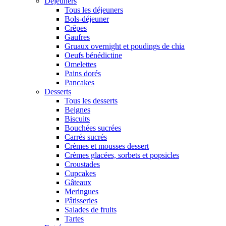
Déjeuners
Tous les déjeuners
Bols-déjeuner
Crêpes
Gaufres
Gruaux overnight et poudings de chia
Oeufs bénédictine
Omelettes
Pains dorés
Pancakes
Desserts
Tous les desserts
Beignes
Biscuits
Bouchées sucrées
Carrés sucrés
Crèmes et mousses dessert
Crèmes glacées, sorbets et popsicles
Croustades
Cupcakes
Gâteaux
Meringues
Pâtisseries
Salades de fruits
Tartes