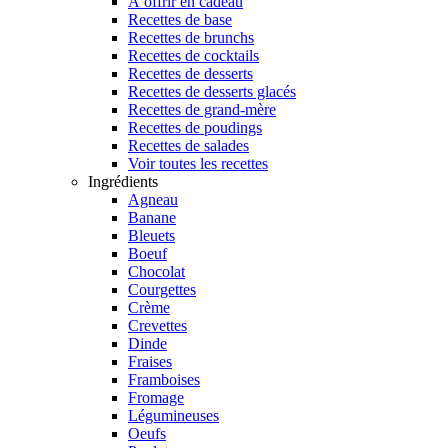
À offrir en cadeau
Recettes de base
Recettes de brunchs
Recettes de cocktails
Recettes de desserts
Recettes de desserts glacés
Recettes de grand-mère
Recettes de poudings
Recettes de salades
Voir toutes les recettes
Ingrédients
Agneau
Banane
Bleuets
Boeuf
Chocolat
Courgettes
Crème
Crevettes
Dinde
Fraises
Framboises
Fromage
Légumineuses
Oeufs