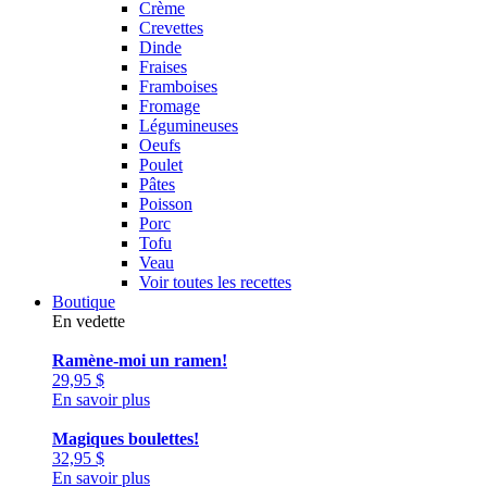
Crème
Crevettes
Dinde
Fraises
Framboises
Fromage
Légumineuses
Oeufs
Poulet
Pâtes
Poisson
Porc
Tofu
Veau
Voir toutes les recettes
Boutique
En vedette
Ramène-moi un ramen!
29,95
$
En savoir plus
Magiques boulettes!
32,95
$
En savoir plus