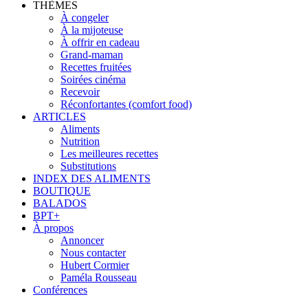
THÈMES
À congeler
À la mijoteuse
À offrir en cadeau
Grand-maman
Recettes fruitées
Soirées cinéma
Recevoir
Réconfortantes (comfort food)
ARTICLES
Aliments
Nutrition
Les meilleures recettes
Substitutions
INDEX DES ALIMENTS
BOUTIQUE
BALADOS
BPT+
À propos
Annoncer
Nous contacter
Hubert Cormier
Paméla Rousseau
Conférences