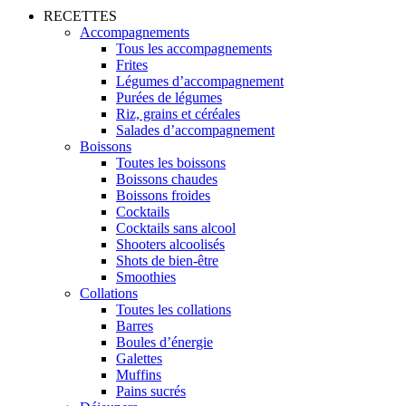
RECETTES
Accompagnements
Tous les accompagnements
Frites
Légumes d’accompagnement
Purées de légumes
Riz, grains et céréales
Salades d’accompagnement
Boissons
Toutes les boissons
Boissons chaudes
Boissons froides
Cocktails
Cocktails sans alcool
Shooters alcoolisés
Shots de bien-être
Smoothies
Collations
Toutes les collations
Barres
Boules d’énergie
Galettes
Muffins
Pains sucrés