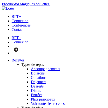
Procure-toi Magiques boulettes!
BPT+
Connexion
Conférences
Contact
BPT+
Connexion
0
Recettes
Types de repas
Accompagnements
Boissons
Collations
Déjeuners
Desserts
Dîners
Entrées
Plats principaux
Voir toutes les recettes
Types de plats