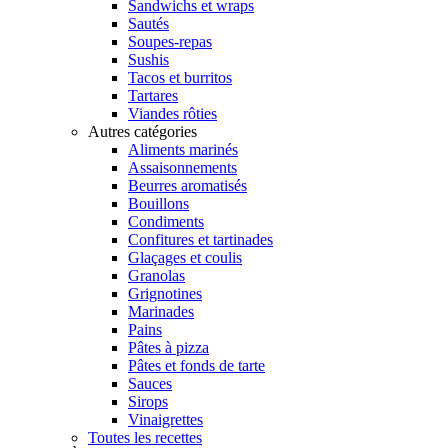
Sandwichs et wraps
Sautés
Soupes-repas
Sushis
Tacos et burritos
Tartares
Viandes rôties
Autres catégories
Aliments marinés
Assaisonnements
Beurres aromatisés
Bouillons
Condiments
Confitures et tartinades
Glaçages et coulis
Granolas
Grignotines
Marinades
Pains
Pâtes à pizza
Pâtes et fonds de tarte
Sauces
Sirops
Vinaigrettes
Toutes les recettes