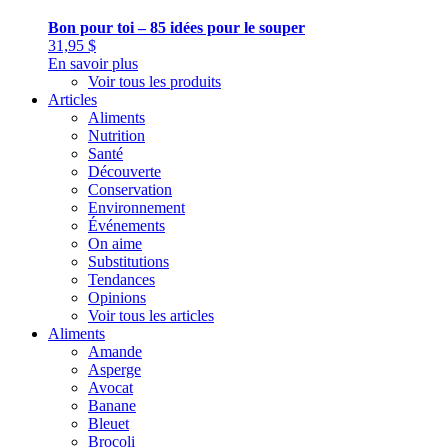
Bon pour toi – 85 idées pour le souper
31,95
$
En savoir plus
Voir tous les produits
Articles
Aliments
Nutrition
Santé
Découverte
Conservation
Environnement
Événements
On aime
Substitutions
Tendances
Opinions
Voir tous les articles
Aliments
Amande
Asperge
Avocat
Banane
Bleuet
Brocoli