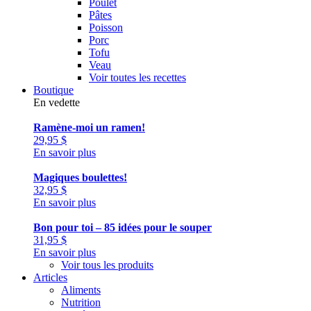
Poulet
Pâtes
Poisson
Porc
Tofu
Veau
Voir toutes les recettes
Boutique
En vedette
Ramène-moi un ramen!
29,95
$
En savoir plus
Magiques boulettes!
32,95
$
En savoir plus
Bon pour toi – 85 idées pour le souper
31,95
$
En savoir plus
Voir tous les produits
Articles
Aliments
Nutrition