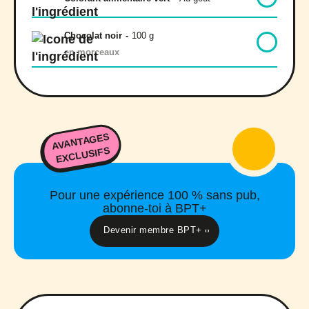
Chocolat noir
-
100 g
en morceaux
AVANTAGES
EXCLUSIFS
Pour une expérience 100 % sans pub,
abonne-toi à BPT+
Devenir membre BPT+