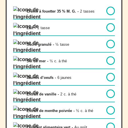
Crème à fouetter 35 % M. G.
-
2
tasses
Lait
-
1
tasse
Sucre granulé
-
½
tasse
Sel de mer
-
½
c. à thé
Jaunes d’oeufs
-
6 jaunes
Extrait de vanille
-
2
c. à thé
Extrait de menthe poivrée
-
½
c. à thé
Colorant alimentaire vert
-
Au goût