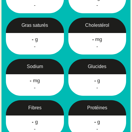
-
-
Gras saturés
Cholestérol
-
g
-
mg
-
-
Sodium
Glucides
-
mg
-
g
-
-
Fibres
Protéines
-
g
-
g
-
-