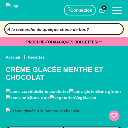
0
Connexion
PROCURE-TOI MAGIQUES BOULETTES!
Accueil
Recettes
CRÈME GLACÉE MENTHE ET
CHOCOLAT
Sans arachides
Sans gluten
Sans noix
Végétarien