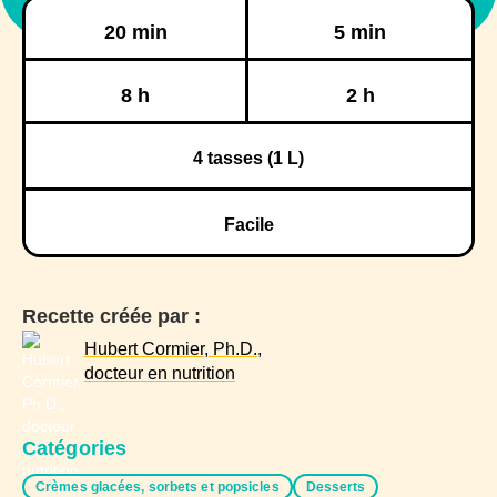
Préparation
Cuisson
20 min
5 min
Réfrigération
Congélation
8 h
2 h
4
tasses (1 L)
Facile
Recette créée par :
Hubert Cormier, Ph.D.,
docteur en nutrition
Catégories
Crèmes glacées, sorbets et popsicles
Desserts