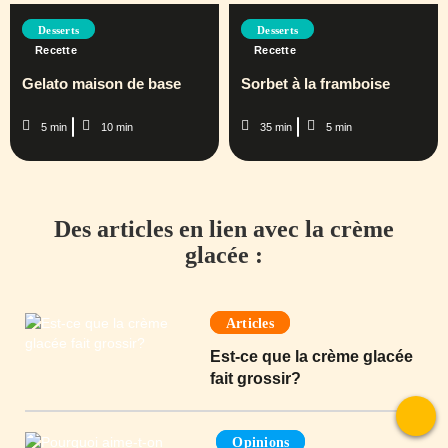
Desserts
Desserts
Recette
Recette
Gelato maison de base
Sorbet à la framboise
5 min
10 min
35 min
5 min
Des articles en lien avec la crème
glacée :
Articles
Est-ce que la crème glacée
fait grossir?
Opinions
To