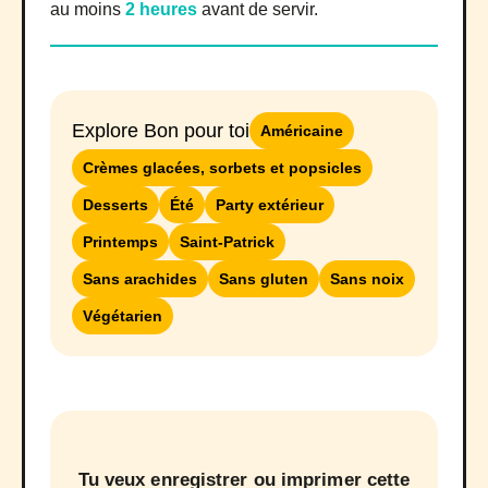
au moins
2 heures
avant de servir.
Explore Bon pour toi
Américaine
Crèmes glacées, sorbets et popsicles
Desserts
Été
Party extérieur
Printemps
Saint-Patrick
Sans arachides
Sans gluten
Sans noix
Végétarien
Tu veux enregistrer ou imprimer cette