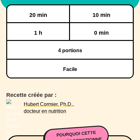
Préparation
Cuisson
20 min
10 min
Réfrigération
Congélation
1 h
0 min
4
portions
Facile
Recette créée par :
Hubert Cormier, Ph.D.,
docteur en nutrition
POURQUOI CETTE