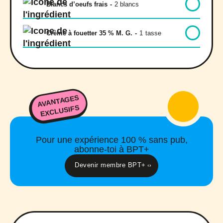
Blancs d’oeufs frais
-
2 blancs
Crème à fouetter 35 % M. G.
-
1
tasse
AVANTAGES
EXCLUSIFS
Pour une expérience 100 % sans pub,
abonne-toi à BPT+
Devenir membre BPT+