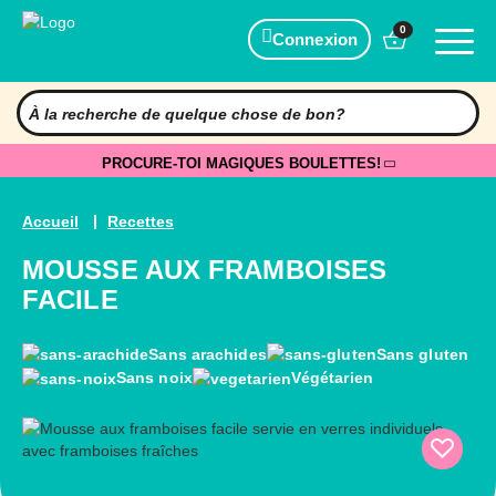
0
Connexion
PROCURE-TOI MAGIQUES BOULETTES!
Accueil
Recettes
MOUSSE AUX FRAMBOISES
FACILE
Sans arachides
Sans gluten
Sans noix
Végétarien