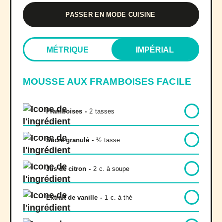
PASSER EN MODE CUISINE
MÉTRIQUE
IMPÉRIAL
MOUSSE AUX FRAMBOISES FACILE
Framboises
-
2
tasses
Sucre granulé
-
½
tasse
Jus de citron
-
2
c. à soupe
Extrait de vanille
-
1
c. à thé