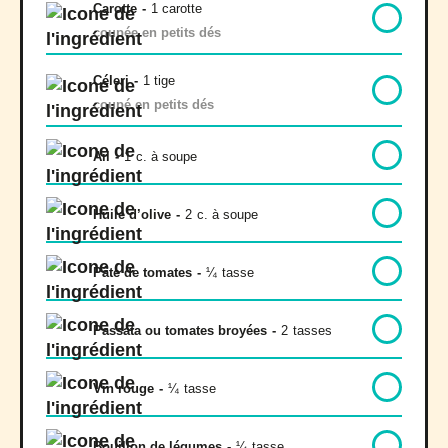
Carotte
-
1 carotte
coupée en petits dés
Céleri
-
1 tige
coupé en petits dés
Ail
-
1
c. à soupe
Huile d’olive
-
2
c. à soupe
Pâte de tomates
-
¼
tasse
Passata ou tomates broyées
-
2
tasses
Vin rouge
-
¼
tasse
Bouillon de légumes
-
¼
tasse