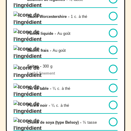
Sauce Worcestershire
-
1
c. à thé
Fumée liquide
-
Au goût
Basilic frais
-
Au goût
Seitan
-
300
g
haché finement
Sel de table
-
¼
c. à thé
Poivre noir
-
¼
c. à thé
Crème de soya (type Belsoy)
-
⅓
tasse