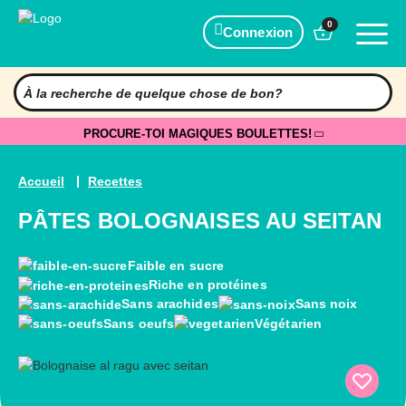
0
Connexion
PROCURE-TOI MAGIQUES BOULETTES!
Accueil
Recettes
PÂTES BOLOGNAISES AU SEITAN
Faible en sucre
Riche en protéines
Sans arachides
Sans noix
Sans oeufs
Végétarien