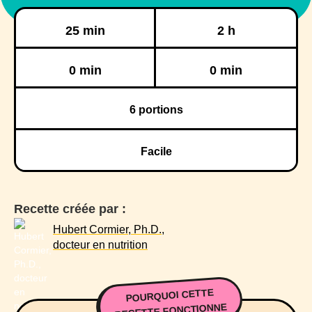
Préparation
Cuisson
25 min
2 h
Réfrigération
Congélation
0 min
0 min
6
portions
Facile
Recette créée par :
Hubert Cormier, Ph.D.,
docteur en nutrition
POURQUOI CETTE
RECETTE FONCTIONNE