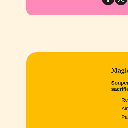
Magiq
Souper
sacrifi
Re
Ai
Pa