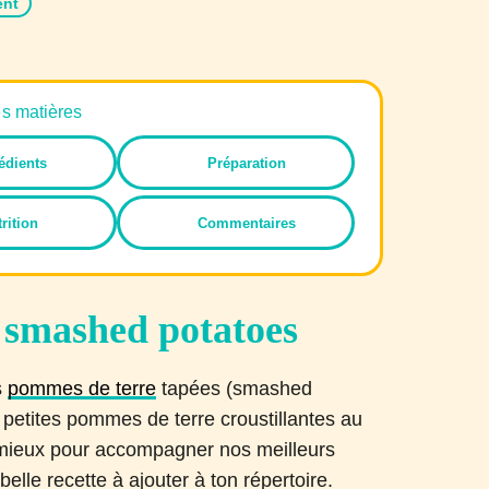
ent
es matières
édients
Préparation
rition
Commentaires
e smashed potatoes
s
pommes de terre
tapées (smashed
 petites pommes de terre croustillantes au
 mieux pour accompagner nos meilleurs
 belle recette à ajouter à ton répertoire.