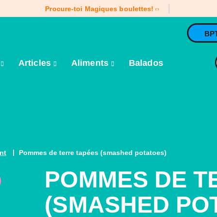
Procure-toi Magiques boulettes!
BP
e
Articles
Aliments
Balados
nt
Pommes de terre tapées (smashed potatoes)
POMMES DE T
(SMASHED PO