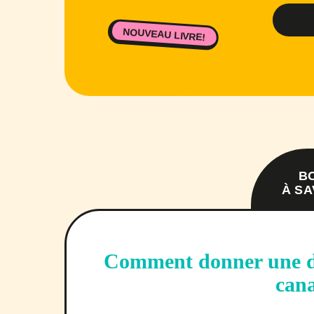
NOUVEAU LIVRE!
B
À SA
Comment donner une de
can