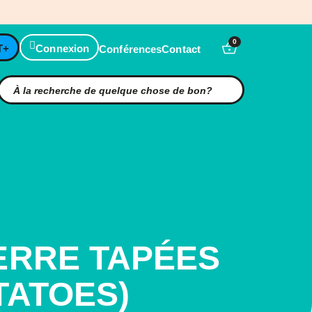
0
T+
Connexion
Conférences
Contact
ERRE TAPÉES
TATOES)