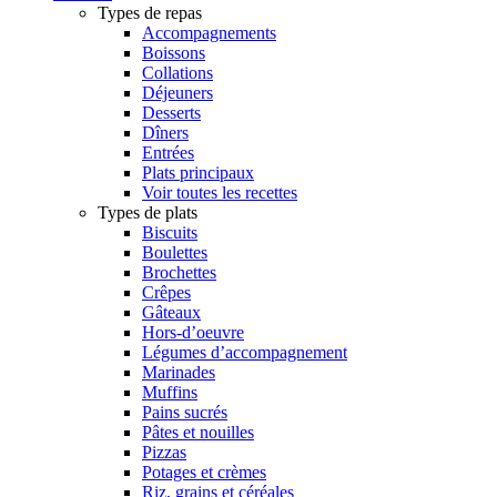
Types de repas
Accompagnements
Boissons
Collations
Déjeuners
Desserts
Dîners
Entrées
Plats principaux
Voir toutes les recettes
Types de plats
Biscuits
Boulettes
Brochettes
Crêpes
Gâteaux
Hors-d’oeuvre
Légumes d’accompagnement
Marinades
Muffins
Pains sucrés
Pâtes et nouilles
Pizzas
Potages et crèmes
Riz, grains et céréales