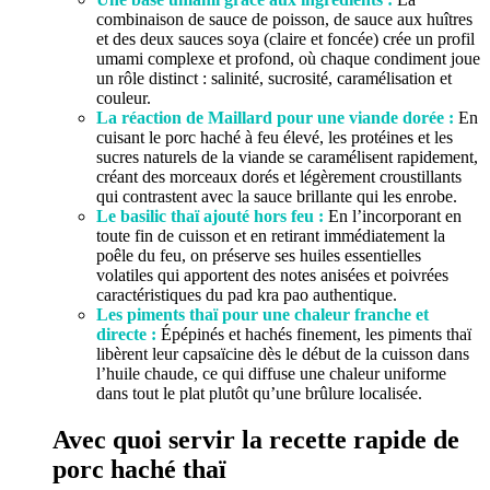
combinaison de sauce de poisson, de sauce aux huîtres
et des deux sauces soya (claire et foncée) crée un profil
umami complexe et profond, où chaque condiment joue
un rôle distinct : salinité, sucrosité, caramélisation et
couleur.
La réaction de Maillard pour une viande dorée :
En
cuisant le porc haché à feu élevé, les protéines et les
sucres naturels de la viande se caramélisent rapidement,
créant des morceaux dorés et légèrement croustillants
qui contrastent avec la sauce brillante qui les enrobe.
Le basilic thaï ajouté hors feu :
En l’incorporant en
toute fin de cuisson et en retirant immédiatement la
poêle du feu, on préserve ses huiles essentielles
volatiles qui apportent des notes anisées et poivrées
caractéristiques du pad kra pao authentique.
Les piments thaï pour une chaleur franche et
directe :
Épépinés et hachés finement, les piments thaï
libèrent leur capsaïcine dès le début de la cuisson dans
l’huile chaude, ce qui diffuse une chaleur uniforme
dans tout le plat plutôt qu’une brûlure localisée.
Avec quoi servir la recette rapide de
porc haché thaï