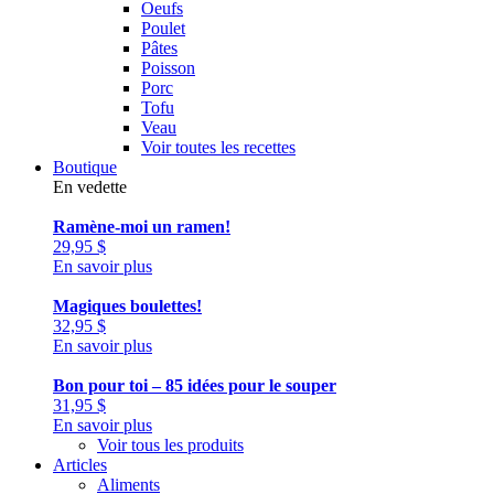
Oeufs
Poulet
Pâtes
Poisson
Porc
Tofu
Veau
Voir toutes les recettes
Boutique
En vedette
Ramène-moi un ramen!
29,95
$
En savoir plus
Magiques boulettes!
32,95
$
En savoir plus
Bon pour toi – 85 idées pour le souper
31,95
$
En savoir plus
Voir tous les produits
Articles
Aliments