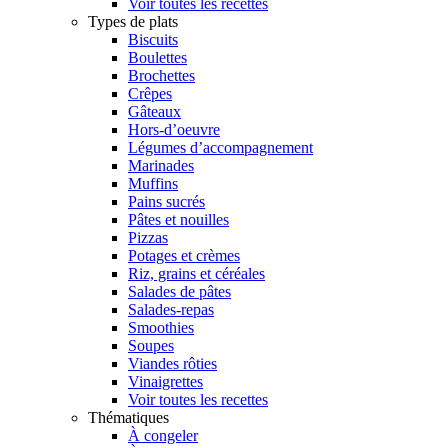
Voir toutes les recettes
Types de plats
Biscuits
Boulettes
Brochettes
Crêpes
Gâteaux
Hors-d’oeuvre
Légumes d’accompagnement
Marinades
Muffins
Pains sucrés
Pâtes et nouilles
Pizzas
Potages et crèmes
Riz, grains et céréales
Salades de pâtes
Salades-repas
Smoothies
Soupes
Viandes rôties
Vinaigrettes
Voir toutes les recettes
Thématiques
À congeler