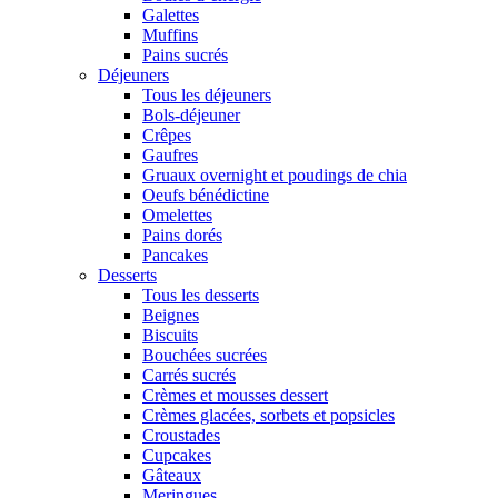
Galettes
Muffins
Pains sucrés
Déjeuners
Tous les déjeuners
Bols-déjeuner
Crêpes
Gaufres
Gruaux overnight et poudings de chia
Oeufs bénédictine
Omelettes
Pains dorés
Pancakes
Desserts
Tous les desserts
Beignes
Biscuits
Bouchées sucrées
Carrés sucrés
Crèmes et mousses dessert
Crèmes glacées, sorbets et popsicles
Croustades
Cupcakes
Gâteaux
Meringues