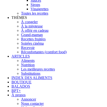
Sauces
Sirops
Vinaigrettes
Toutes les recettes
THÈMES
À congeler
À la mijoteuse
À offrir en cadeau
Grand-maman
Recettes fruitées
Soirées cinéma
Recevoir
Réconfortantes (comfort food)
ARTICLES
Aliments
Nutrition
Les meilleures recettes
Substitutions
INDEX DES ALIMENTS
BOUTIQUE
BALADOS
BPT+
À propos
Annoncer
Nous contacter