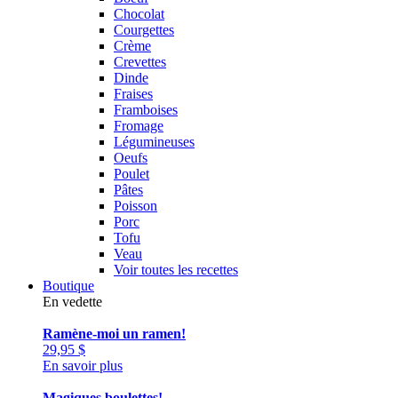
Chocolat
Courgettes
Crème
Crevettes
Dinde
Fraises
Framboises
Fromage
Légumineuses
Oeufs
Poulet
Pâtes
Poisson
Porc
Tofu
Veau
Voir toutes les recettes
Boutique
En vedette
Ramène-moi un ramen!
29,95
$
En savoir plus
Magiques boulettes!