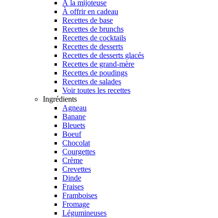
À la mijoteuse
À offrir en cadeau
Recettes de base
Recettes de brunchs
Recettes de cocktails
Recettes de desserts
Recettes de desserts glacés
Recettes de grand-mère
Recettes de poudings
Recettes de salades
Voir toutes les recettes
Ingrédients
Agneau
Banane
Bleuets
Boeuf
Chocolat
Courgettes
Crème
Crevettes
Dinde
Fraises
Framboises
Fromage
Légumineuses