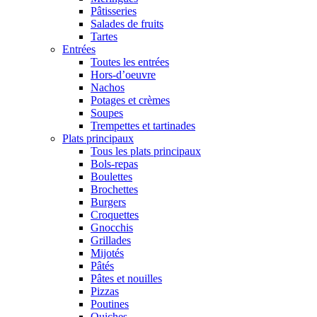
Pâtisseries
Salades de fruits
Tartes
Entrées
Toutes les entrées
Hors-d’oeuvre
Nachos
Potages et crèmes
Soupes
Trempettes et tartinades
Plats principaux
Tous les plats principaux
Bols-repas
Boulettes
Brochettes
Burgers
Croquettes
Gnocchis
Grillades
Mijotés
Pâtés
Pâtes et nouilles
Pizzas
Poutines
Quiches