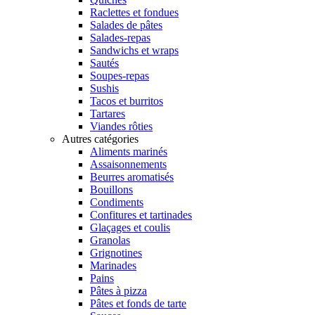
Raclettes et fondues
Salades de pâtes
Salades-repas
Sandwichs et wraps
Sautés
Soupes-repas
Sushis
Tacos et burritos
Tartares
Viandes rôties
Autres catégories
Aliments marinés
Assaisonnements
Beurres aromatisés
Bouillons
Condiments
Confitures et tartinades
Glaçages et coulis
Granolas
Grignotines
Marinades
Pains
Pâtes à pizza
Pâtes et fonds de tarte