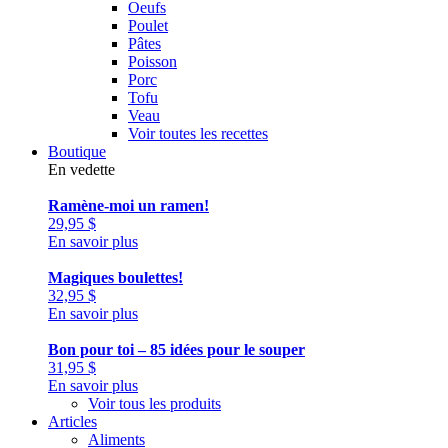
Oeufs
Poulet
Pâtes
Poisson
Porc
Tofu
Veau
Voir toutes les recettes
Boutique
En vedette
Ramène-moi un ramen!
29,95
$
En savoir plus
Magiques boulettes!
32,95
$
En savoir plus
Bon pour toi – 85 idées pour le souper
31,95
$
En savoir plus
Voir tous les produits
Articles
Aliments