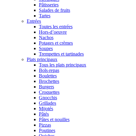
Pâtisseries
Salades de fruits
Tartes
Entrées
Toutes les entrées
Hors-d’oeuvre
Nachos
Potages et crèmes
Soupes
Trempettes et tartinades
Plats principaux
Tous les plats principaux
Bols-repas
Boulettes
Brochettes
Burgers
Croquettes
Gnocchis
Grillades
Mijotés
Pâtés
Pâtes et nouilles
Pizzas
Poutines
Quiches