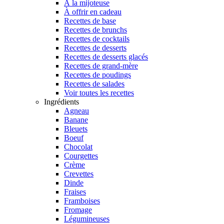
À la mijoteuse
À offrir en cadeau
Recettes de base
Recettes de brunchs
Recettes de cocktails
Recettes de desserts
Recettes de desserts glacés
Recettes de grand-mère
Recettes de poudings
Recettes de salades
Voir toutes les recettes
Ingrédients
Agneau
Banane
Bleuets
Boeuf
Chocolat
Courgettes
Crème
Crevettes
Dinde
Fraises
Framboises
Fromage
Légumineuses