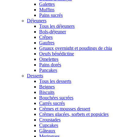
Galettes
Muffins
Pains sucrés
Déjeuners
Tous les déjeuners
Bols-déjeuner
Crêpes
Gaufres
Gruaux overnight et poudings de chia
Oeufs bénédictine
Omelettes
Pains dorés
Pancakes
Desserts
Tous les desserts
Beignes
Biscuits
Bouchées sucrées
Carrés sucrés
Crèmes et mousses dessert
Crèmes glacées, sorbets et popsicles
Croustades
Cupcakes
Gâteaux
Meringues