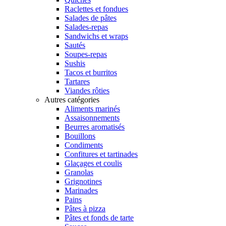
Raclettes et fondues
Salades de pâtes
Salades-repas
Sandwichs et wraps
Sautés
Soupes-repas
Sushis
Tacos et burritos
Tartares
Viandes rôties
Autres catégories
Aliments marinés
Assaisonnements
Beurres aromatisés
Bouillons
Condiments
Confitures et tartinades
Glaçages et coulis
Granolas
Grignotines
Marinades
Pains
Pâtes à pizza
Pâtes et fonds de tarte