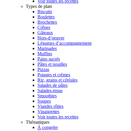
Voir toutes les recettes
Types de plats
Biscuits
Boulettes
Brochettes
Crêpes
Gâteaux
Hors-d’oeuvre
Légumes d’accompagnement
Marinades
Muffins
Pains sucrés
Pâtes et nouilles
Pizzas
Potages et crèmes
Riz, grains et céréales
Salades de pâtes
Salades-repas
Smoothies
Soupes
Viandes rôties
Vinaigrettes
Voir toutes les recettes
Thématiques
À congeler