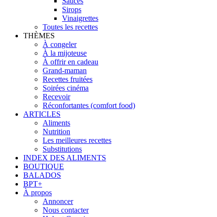
Sauces
Sirops
Vinaigrettes
Toutes les recettes
THÈMES
À congeler
À la mijoteuse
À offrir en cadeau
Grand-maman
Recettes fruitées
Soirées cinéma
Recevoir
Réconfortantes (comfort food)
ARTICLES
Aliments
Nutrition
Les meilleures recettes
Substitutions
INDEX DES ALIMENTS
BOUTIQUE
BALADOS
BPT+
À propos
Annoncer
Nous contacter