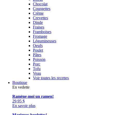
Chocolat
Courgettes
Crème
Crevettes
Dinde
Fraises
Framboises
Fromage
Légumineuses
Oeufs
Poulet
Pâtes
Poisson
Porc
Tofu
Veau
Voir toutes les recettes
Boutique
En vedette
Ramène-moi un ramen!
29,95
$
En savoir plus
Magiques boulettes!