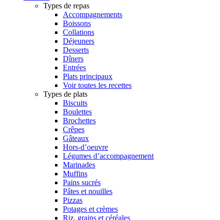
Types de repas
Accompagnements
Boissons
Collations
Déjeuners
Desserts
Dîners
Entrées
Plats principaux
Voir toutes les recettes
Types de plats
Biscuits
Boulettes
Brochettes
Crêpes
Gâteaux
Hors-d’oeuvre
Légumes d’accompagnement
Marinades
Muffins
Pains sucrés
Pâtes et nouilles
Pizzas
Potages et crèmes
Riz, grains et céréales