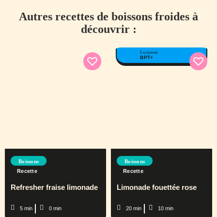
Autres recettes de boissons froides à
découvrir :
Exclusivité
BPT+
Boissons
Boissons
Recette
Recette
Refresher fraise limonade
Limonade fouettée rose
5 min
0 min
20 min
10 min