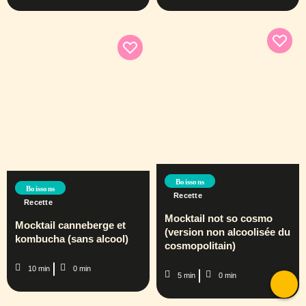
Boissons
Boissons
Recette
Recette
Mocktail not so cosmo
Mocktail canneberge et
(version non alcoolisée du
kombucha (sans alcool)
cosmopolitain)
10 min
0 min
5 min
0 min
T