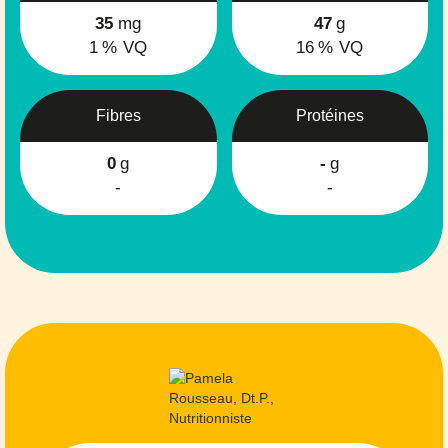
35
mg
47
g
1
% VQ
16
% VQ
Fibres
Protéines
0
g
-
g
-
-