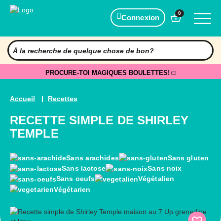
0
Connexion
PROCURE-TOI MAGIQUES BOULETTES!
Accueil
Recettes
RECETTE SIMPLE DE SHIRLEY
TEMPLE
Sans arachides
Sans gluten
Sans lactose
Sans noix
Sans oeufs
Végétalien
Végétarien