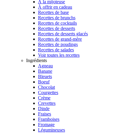
À la mijoteuse
À offrir en cadeau
Recettes de base
Recettes de brunchs
Recettes de cocktails
Recettes de desserts
Recettes de desserts glacés
Recettes de grand-mère
Recettes de poudings
Recettes de salades
Voir toutes les recettes
Ingrédients
Agneau
Banane
Bleuets
Boeuf
Chocolat
Courgettes
Crème
Crevettes
Dinde
Fraises
Framboises
Fromage
Légumineuses