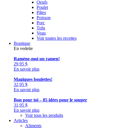
Oeufs
Poulet
Pâtes
Poisson
Porc
Tofu
Veau
Voir toutes les recettes
Boutique
En vedette
Ramène-moi un ramen!
29,95
$
En savoir plus
Magiques boulettes!
32,95
$
En savoir plus
Bon pour toi – 85 idées pour le souper
31,95
$
En savoir plus
Voir tous les produits
Articles
Aliments