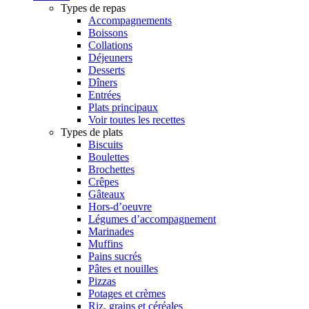
Types de repas
Accompagnements
Boissons
Collations
Déjeuners
Desserts
Dîners
Entrées
Plats principaux
Voir toutes les recettes
Types de plats
Biscuits
Boulettes
Brochettes
Crêpes
Gâteaux
Hors-d’oeuvre
Légumes d’accompagnement
Marinades
Muffins
Pains sucrés
Pâtes et nouilles
Pizzas
Potages et crèmes
Riz, grains et céréales