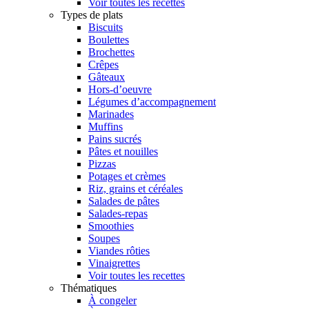
Voir toutes les recettes
Types de plats
Biscuits
Boulettes
Brochettes
Crêpes
Gâteaux
Hors-d’oeuvre
Légumes d’accompagnement
Marinades
Muffins
Pains sucrés
Pâtes et nouilles
Pizzas
Potages et crèmes
Riz, grains et céréales
Salades de pâtes
Salades-repas
Smoothies
Soupes
Viandes rôties
Vinaigrettes
Voir toutes les recettes
Thématiques
À congeler