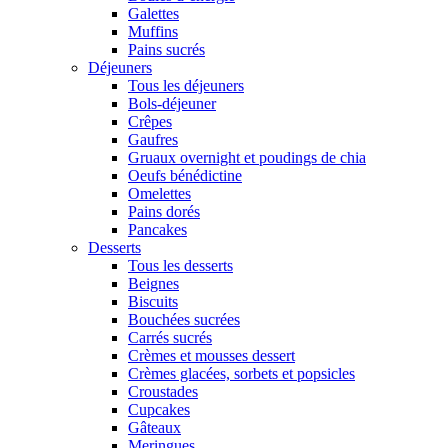
Galettes
Muffins
Pains sucrés
Déjeuners
Tous les déjeuners
Bols-déjeuner
Crêpes
Gaufres
Gruaux overnight et poudings de chia
Oeufs bénédictine
Omelettes
Pains dorés
Pancakes
Desserts
Tous les desserts
Beignes
Biscuits
Bouchées sucrées
Carrés sucrés
Crèmes et mousses dessert
Crèmes glacées, sorbets et popsicles
Croustades
Cupcakes
Gâteaux
Meringues