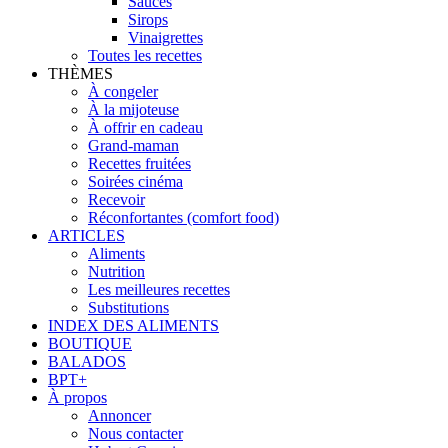
Sauces
Sirops
Vinaigrettes
Toutes les recettes
THÈMES
À congeler
À la mijoteuse
À offrir en cadeau
Grand-maman
Recettes fruitées
Soirées cinéma
Recevoir
Réconfortantes (comfort food)
ARTICLES
Aliments
Nutrition
Les meilleures recettes
Substitutions
INDEX DES ALIMENTS
BOUTIQUE
BALADOS
BPT+
À propos
Annoncer
Nous contacter