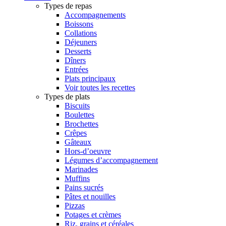
Types de repas
Accompagnements
Boissons
Collations
Déjeuners
Desserts
Dîners
Entrées
Plats principaux
Voir toutes les recettes
Types de plats
Biscuits
Boulettes
Brochettes
Crêpes
Gâteaux
Hors-d’oeuvre
Légumes d’accompagnement
Marinades
Muffins
Pains sucrés
Pâtes et nouilles
Pizzas
Potages et crèmes
Riz, grains et céréales