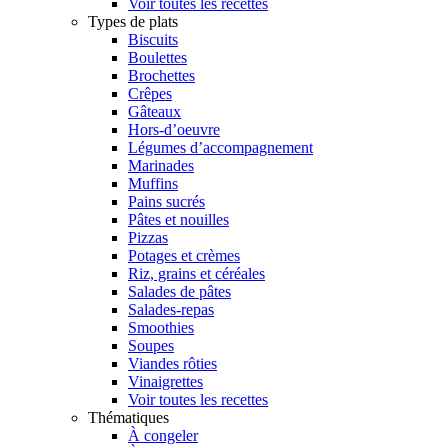
Voir toutes les recettes
Types de plats
Biscuits
Boulettes
Brochettes
Crêpes
Gâteaux
Hors-d’oeuvre
Légumes d’accompagnement
Marinades
Muffins
Pains sucrés
Pâtes et nouilles
Pizzas
Potages et crèmes
Riz, grains et céréales
Salades de pâtes
Salades-repas
Smoothies
Soupes
Viandes rôties
Vinaigrettes
Voir toutes les recettes
Thématiques
À congeler