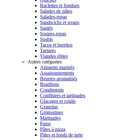
Raclettes et fondues
Salades de pâtes
Salades-repas
Sandwichs et wraps
Sautés
Soupes-repas
Sushis
Tacos et burritos
Tartares
Viandes rôties
Autres catégories
Aliments marinés
Assaisonnements
Beurres aromatisés
Bouillons
Condiments
Confitures et tartinades
Glaçages et coulis
Granolas
Grignotines
Marinades
Pains
Pâtes à pizza
Pâtes et fonds de tarte