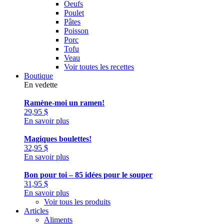
Oeufs
Poulet
Pâtes
Poisson
Porc
Tofu
Veau
Voir toutes les recettes
Boutique
En vedette
Ramène-moi un ramen!
29,95
$
En savoir plus
Magiques boulettes!
32,95
$
En savoir plus
Bon pour toi – 85 idées pour le souper
31,95
$
En savoir plus
Voir tous les produits
Articles
Aliments