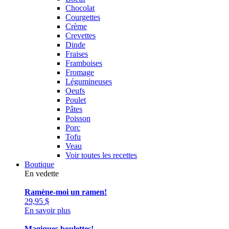
Chocolat
Courgettes
Crème
Crevettes
Dinde
Fraises
Framboises
Fromage
Légumineuses
Oeufs
Poulet
Pâtes
Poisson
Porc
Tofu
Veau
Voir toutes les recettes
Boutique
En vedette
Ramène-moi un ramen!
29,95
$
En savoir plus
Magiques boulettes!