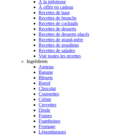
À la mijoteuse
À offrir en cadeau
Recettes de base
Recettes de brunchs
Recettes de cocktails
Recettes de desserts
Recettes de desserts glacés
Recettes de grand-mère
Recettes de poudings
Recettes de salades
Voir toutes les recettes
Ingrédients
Agneau
Banane
Bleuets
Boeuf
Chocolat
Courgettes
Crème
Crevettes
Dinde
Fraises
Framboises
Fromage
Légumineuses