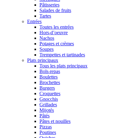
Pâtisseries
Salades de fruits
Tartes
Entrées
Toutes les entrées
Hors-d’oeuvre
Nachos
Potages et crèmes
Soupes
Trempettes et tartinades
Plats principaux
Tous les plats principaux
Bols-repas
Boulettes
Brochettes
Burgers
Croquettes
Gnocchis
Grillades
Mijotés
Pâtés
Pâtes et nouilles
Pizzas
Poutines
Quiches