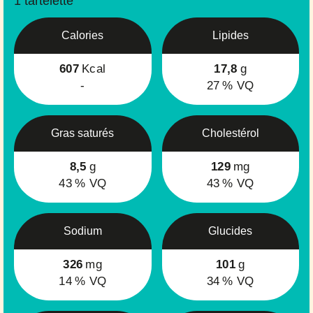
1 tartelette
Calories
Lipides
607
Kcal
17,8
g
-
27
% VQ
Gras saturés
Cholestérol
8,5
g
129
mg
43
% VQ
43
% VQ
Sodium
Glucides
326
mg
101
g
14
% VQ
34
% VQ