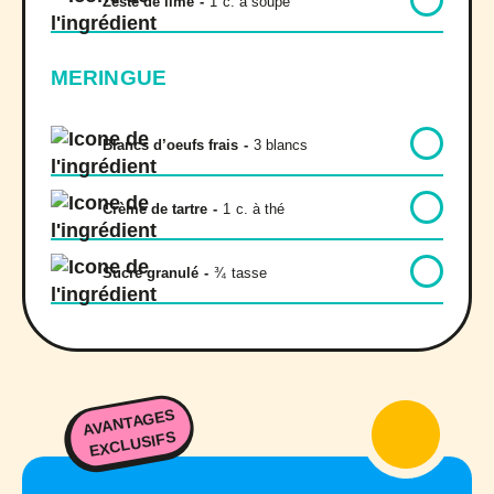
Zeste de lime
-
1
c. à soupe
MERINGUE
Blancs d’oeufs frais
-
3 blancs
Crème de tartre
-
1
c. à thé
Sucre granulé
-
¾
tasse
AVANTAGES
EXCLUSIFS