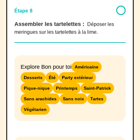
Étape 8
Assembler les tartelettes :
Déposer les
meringues sur les tartelettes à la lime.
Explore Bon pour toi
Américaine
Desserts
Été
Party extérieur
Pique-nique
Printemps
Saint-Patrick
Sans arachides
Sans noix
Tartes
Végétarien