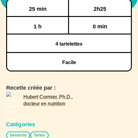
Préparation
Cuisson
25 min
2h25
Réfrigération
Congélation
1 h
0 min
4
tartelettes
Facile
Recette créée par :
Hubert Cormier, Ph.D.,
docteur en nutrition
Catégories
Desserts
Tartes