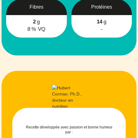
Fibres
Protéines
2
g
14
g
8
% VQ
-
Recette développée avec passion et bonne humeur
par :