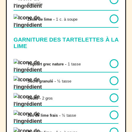
émiettés
Zeste de lime
-
1
c. à soupe
GARNITURE DES TARTELETTES À LA
LIME
Yogourt grec nature
-
1
tasse
Sucre granulé
-
½
tasse
Oeufs
-
2 gros
Jus de lime frais
-
½
tasse