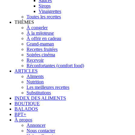
Sauces
Sirops
Vinaigrettes
Toutes les recettes
THÈMES
À congeler
À la mijoteuse
À offrir en cadeau
Grand-maman
Recettes fruitées
Soirées cinéma
Recevoir
Réconfortantes (comfort food)
ARTICLES
Aliments
Nutrition
Les meilleures recettes
Substitutions
INDEX DES ALIMENTS
BOUTIQUE
BALADOS
BPT+
À propos
Annoncer
Nous contacter