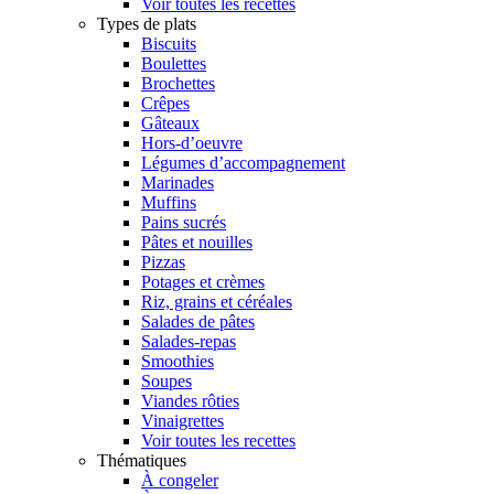
Voir toutes les recettes
Types de plats
Biscuits
Boulettes
Brochettes
Crêpes
Gâteaux
Hors-d’oeuvre
Légumes d’accompagnement
Marinades
Muffins
Pains sucrés
Pâtes et nouilles
Pizzas
Potages et crèmes
Riz, grains et céréales
Salades de pâtes
Salades-repas
Smoothies
Soupes
Viandes rôties
Vinaigrettes
Voir toutes les recettes
Thématiques
À congeler