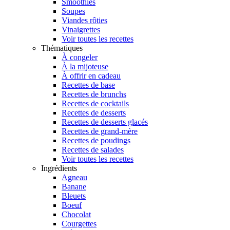
Smoothies
Soupes
Viandes rôties
Vinaigrettes
Voir toutes les recettes
Thématiques
À congeler
À la mijoteuse
À offrir en cadeau
Recettes de base
Recettes de brunchs
Recettes de cocktails
Recettes de desserts
Recettes de desserts glacés
Recettes de grand-mère
Recettes de poudings
Recettes de salades
Voir toutes les recettes
Ingrédients
Agneau
Banane
Bleuets
Boeuf
Chocolat
Courgettes