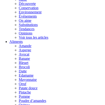
Découverte
Conservation
Environnement
Événements
On aime
Substitutions
Tendances
Opinions
Voir tous les articles
Aliments
Amande
Asperge
Avocat
Banane
Bleuet
Brocoli
Datte
Edamame
Mayonnaise
Oeuf
Patate douce
Pistache
Pomme
Poudre d’amandes
Quinoa