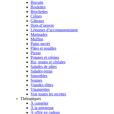
Biscuits
Boulettes
Brochettes
Crêpes
Gâteaux
Hors-d’oeuvre
Légumes d’accompagnement
Marinades
Muffins
Pains sucrés
Pâtes et nouilles
Pizzas
Potages et crèmes
Riz, grains et céréales
Salades de pâtes
Salades-repas
Smoothies
Soupes
Viandes rôties
Vinaigrettes
Voir toutes les recettes
Thématiques
À congeler
À la mijoteuse
À offrir en cadeau