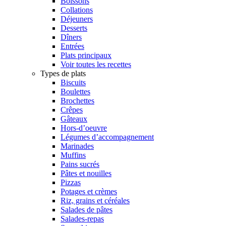
Boissons
Collations
Déjeuners
Desserts
Dîners
Entrées
Plats principaux
Voir toutes les recettes
Types de plats
Biscuits
Boulettes
Brochettes
Crêpes
Gâteaux
Hors-d’oeuvre
Légumes d’accompagnement
Marinades
Muffins
Pains sucrés
Pâtes et nouilles
Pizzas
Potages et crèmes
Riz, grains et céréales
Salades de pâtes
Salades-repas