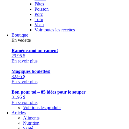
Pâtes
Poisson
Porc
Tofu
Veau
Voir toutes les recettes
Boutique
En vedette
Ramène-moi un ramen!
29,95
$
En savoir plus
Magiques boulettes!
32,95
$
En savoir plus
Bon pour toi – 85 idées pour le souper
31,95
$
En savoir plus
Voir tous les produits
Articles
Aliments
Nutrition
Santé