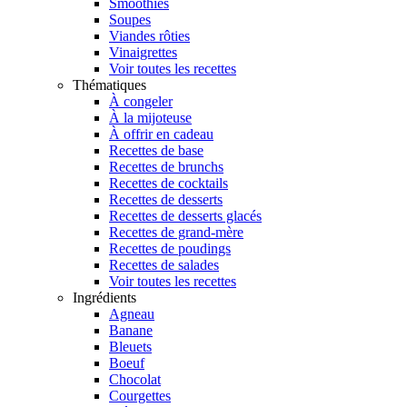
Smoothies
Soupes
Viandes rôties
Vinaigrettes
Voir toutes les recettes
Thématiques
À congeler
À la mijoteuse
À offrir en cadeau
Recettes de base
Recettes de brunchs
Recettes de cocktails
Recettes de desserts
Recettes de desserts glacés
Recettes de grand-mère
Recettes de poudings
Recettes de salades
Voir toutes les recettes
Ingrédients
Agneau
Banane
Bleuets
Boeuf
Chocolat
Courgettes