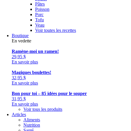
Pâtes
Poisson
Porc
Tofu
Veau
Voir toutes les recettes
Boutique
En vedette
Ramène-moi un ramen!
29,95
$
En savoir plus
Magiques boulettes!
32,95
$
En savoir plus
Bon pour toi – 85 idées pour le souper
31,95
$
En savoir plus
Voir tous les produits
Articles
Aliments
Nutrition
Santé