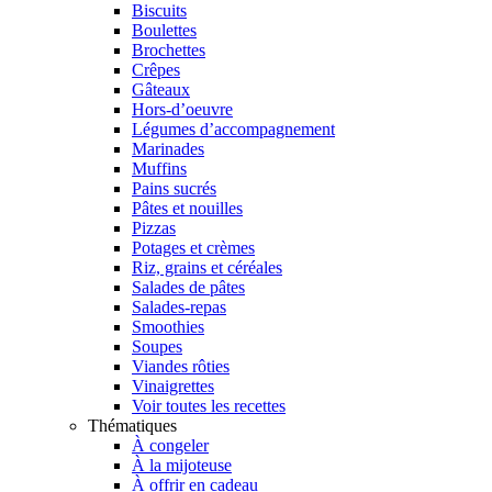
Biscuits
Boulettes
Brochettes
Crêpes
Gâteaux
Hors-d’oeuvre
Légumes d’accompagnement
Marinades
Muffins
Pains sucrés
Pâtes et nouilles
Pizzas
Potages et crèmes
Riz, grains et céréales
Salades de pâtes
Salades-repas
Smoothies
Soupes
Viandes rôties
Vinaigrettes
Voir toutes les recettes
Thématiques
À congeler
À la mijoteuse
À offrir en cadeau