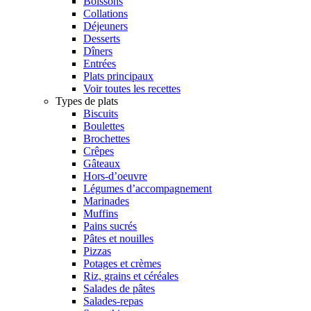
Boissons
Collations
Déjeuners
Desserts
Dîners
Entrées
Plats principaux
Voir toutes les recettes
Types de plats
Biscuits
Boulettes
Brochettes
Crêpes
Gâteaux
Hors-d’oeuvre
Légumes d’accompagnement
Marinades
Muffins
Pains sucrés
Pâtes et nouilles
Pizzas
Potages et crèmes
Riz, grains et céréales
Salades de pâtes
Salades-repas