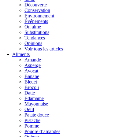
Découverte
Conservation
Environnement
Événements
On aime
Substitutions
Tendances
Opinions
Voir tous les articles
Aliments
Amande
Asperge
Avocat
Banane
Bleuet
Brocoli
Datte
Edamame
Mayonnaise
Oeuf
Patate douce
Pistache
Pomme
Poudre d’amandes
Quinoa