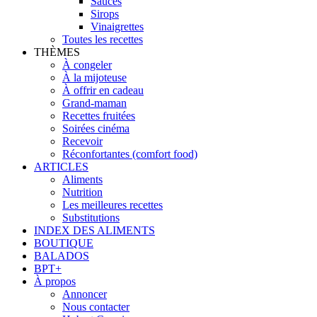
Sauces
Sirops
Vinaigrettes
Toutes les recettes
THÈMES
À congeler
À la mijoteuse
À offrir en cadeau
Grand-maman
Recettes fruitées
Soirées cinéma
Recevoir
Réconfortantes (comfort food)
ARTICLES
Aliments
Nutrition
Les meilleures recettes
Substitutions
INDEX DES ALIMENTS
BOUTIQUE
BALADOS
BPT+
À propos
Annoncer
Nous contacter