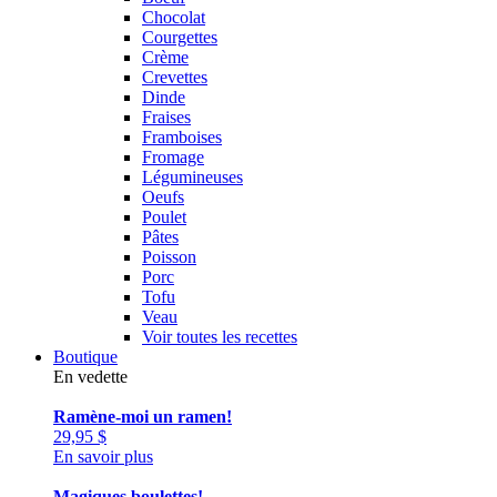
Chocolat
Courgettes
Crème
Crevettes
Dinde
Fraises
Framboises
Fromage
Légumineuses
Oeufs
Poulet
Pâtes
Poisson
Porc
Tofu
Veau
Voir toutes les recettes
Boutique
En vedette
Ramène-moi un ramen!
29,95
$
En savoir plus
Magiques boulettes!