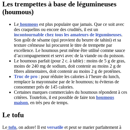
Les trempettes à base de légumineuses
(houmous)
Le
houmous
est plus populaire que jamais. Que ce soit avec
des craquelins ou encore des crudités, il est un
incontournable chez tous les amateurs de légumineuses
.
Son goût de sésame (qui provient du beurre de tahini) et sa
texture crémeuse lui procurent le titre de trempette par
excellence. Le houmous peut même être utilisé comme sauce
d’accompagnement et servi avec de la viande ou du poisson.
Le houmous parfait (pour 2 c. à table) : moins de 5 g de gras,
moins de 240 mg de sodium, doit contenir au moins 2 g de
fibres alimentaires, doit contenir au moins 2 g de protéines.
Truc de pro
:
pour réduire les calories à l’heure du lunch,
remplace la mayonnaise par de le houmous; tu éviteras de
consommer près de 145 calories.
Certaines marques commerciales du houmous répondent à ces
critères. Toutefois, il est possible de faire ton
houmous
maison
, en très peu de temps.
Le tofu
Le
tofu
, on adore! Il est
versatile
et peut se marier parfaitement à