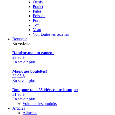
Oeufs
Poulet
Pâtes
Poisson
Porc
Tofu
Veau
Voir toutes les recettes
Boutique
En vedette
Ramène-moi un ramen!
29,95
$
En savoir plus
Magiques boulettes!
32,95
$
En savoir plus
Bon pour toi – 85 idées pour le souper
31,95
$
En savoir plus
Voir tous les produits
Articles
Aliments