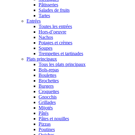
Pâtisseries
Salades de fruits
Tartes
Entrées
Toutes les entrées
Hors-d’oeuvre
Nachos
Potages et crèmes
Soupes
Trempettes et tartinades
Plats principaux
Tous les plats principaux
Bols-repas
Boulettes
Brochettes
Burgers
Croquettes
Gnocchis
Grillades
Mijotés
Pâtés
Pâtes et nouilles
Pizzas
Poutines
Quiches