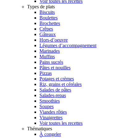
Voir toutes les recettes
Types de plats
Biscuits
Boulettes
Brochettes
Crêpes
Gâteaux
Hors-d’oeuvre
Légumes d’accompagnement
Marinades
Muffins
Pains sucrés
Pâtes et nouilles
Pizzas
Potages et crèmes
Riz, grains et céréales
Salades de pâtes
Salades-repas
Smoothies
Soupes
Viandes rôties
Vinaigrettes
Voir toutes les recettes
Thématiques
À congeler