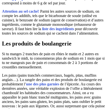
correspond à moins de 6 g de sel par jour.
Attention au sel caché!
Parmi les autres sources de sodium, on
compte les additifs, tels que le bicarbonate de soude (utilisé en
cuisine), le benzoate de sodium (agent de conservation) et d’autres
ingrédients, comme le glutamate monosodique (rehausseur de
saveur). Il faut bien lire la
liste des ingrédients
pour découvrir
toutes les sources de sodium qui se cachent dans l’alimentation.
Les produits de boulangerie
Si tu manges 2 tranches de pain en rôties le matin et 2 autres en
sandwich le midi, tu consommeras plus de sodium en 1 mois que si
tu ne mangeais pas de pain et consommais de 2 à 3 portions de
croustilles mensuellement.
Les pains (pains tranchés commerciaux, bagels, pitas, muffins
anglais…). La rangée des pains et des produits de boulangerie est
probablement l’
une des plus garnies
de l’épicerie. Au cours des
dernières années, une véritable explosion de l’offre a littéralement
chamboulé les habitudes des consommateurs. Ainsi, on a vu
apparaître le pain blanc tranché multigrains, les pains avec grains
anciens, les pains sans-gluten, les pains plats, sans oublier le petit
nouveau : le pain aux légumes. Or, aussi surprenant que cela puisse