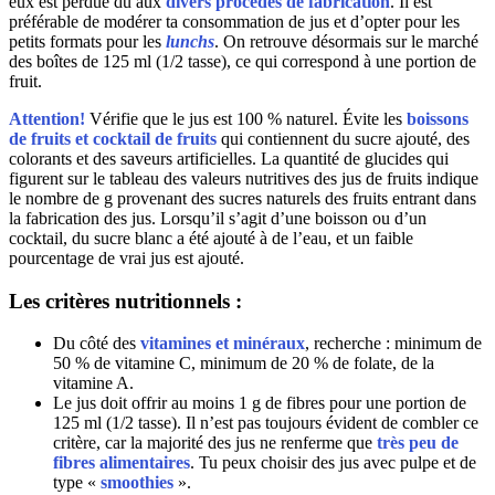
eux est perdue dû aux
divers procédés de fabrication
. Il est
préférable de modérer ta consommation de jus et d’opter pour les
petits formats pour les
lunchs
. On retrouve désormais sur le marché
des boîtes de 125 ml (1/2 tasse), ce qui correspond à une portion de
fruit.
Attention!
Vérifie que le jus est 100 % naturel. Évite les
boissons
de fruits et cocktail de fruits
qui contiennent du sucre ajouté, des
colorants et des saveurs artificielles. La quantité de glucides qui
figurent sur le tableau des valeurs nutritives des jus de fruits indique
le nombre de g provenant des sucres naturels des fruits entrant dans
la fabrication des jus. Lorsqu’il s’agit d’une boisson ou d’un
cocktail, du sucre blanc a été ajouté à de l’eau, et un faible
pourcentage de vrai jus est ajouté.
Les critères nutritionnels :
Du côté des
vitamines et minéraux
, recherche : minimum de
50 % de vitamine C, minimum de 20 % de folate, de la
vitamine A.
Le jus doit offrir au moins 1 g de fibres pour une portion de
125 ml (1/2 tasse). Il n’est pas toujours évident de combler ce
critère, car la majorité des jus ne renferme que
très peu de
fibres alimentaires
. Tu peux choisir des jus avec pulpe et de
type «
smoothies
».