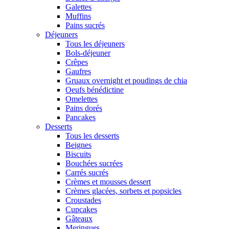
Galettes
Muffins
Pains sucrés
Déjeuners
Tous les déjeuners
Bols-déjeuner
Crêpes
Gaufres
Gruaux overnight et poudings de chia
Oeufs bénédictine
Omelettes
Pains dorés
Pancakes
Desserts
Tous les desserts
Beignes
Biscuits
Bouchées sucrées
Carrés sucrés
Crèmes et mousses dessert
Crèmes glacées, sorbets et popsicles
Croustades
Cupcakes
Gâteaux
Meringues