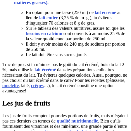
matières grasses).
En optant pour une tasse (250 ml) de
lait écrémé
au
lieu de
lait entier
(3,25 % de m. g.), tu éviteras
d’ingurgiter 70 calories et 8 g de gras.
Sur le tableau des valeurs nutritives, assure-toi que les
besoins en calcium
sont couverts à au moins 25 % de
la valeur quotidienne par portion de 250 ml.
Il doit y avoir moins de 240 mg de sodium par portion
de 250 ml.
Le lait doit être sans sucre ajouté.
Truc de pro : si tu n’aimes pas le goût du lait écrémé, bois du lait 2
%, mais utilise le
lait écrémé
dans tes préparations culinaires
nécessitant du lait. Tu éviteras quelques calories. Aussi, pourquoi ne
pas choisir du lait écrémé dans le café? Pour tes recettes (pâtisserie,
omelette
, latté,
crêpes
…), le lait écrémé constitue une option
avantageuse!
Les jus de fruits
Les jus de fruits comptent pour des portions de fruits, mais n’égalent
pas ces derniers en termes de
qualité nutritionnelle
. Bien qu’ils
fournissent des vitamines et des minéraux, une grande partie d’entre