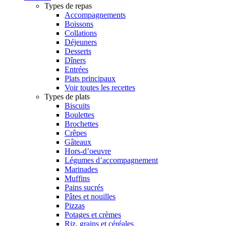
Types de repas
Accompagnements
Boissons
Collations
Déjeuners
Desserts
Dîners
Entrées
Plats principaux
Voir toutes les recettes
Types de plats
Biscuits
Boulettes
Brochettes
Crêpes
Gâteaux
Hors-d’oeuvre
Légumes d’accompagnement
Marinades
Muffins
Pains sucrés
Pâtes et nouilles
Pizzas
Potages et crèmes
Riz, grains et céréales