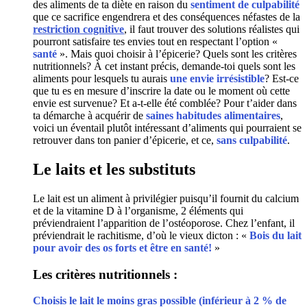
des aliments de ta diète en raison du
sentiment de
culpabilité
que ce sacrifice engendrera et des conséquences néfastes de la
restriction cognitive
, il faut trouver des solutions réalistes qui
pourront satisfaire tes envies tout en respectant l’option «
santé
». Mais quoi choisir à l’épicerie? Quels sont les critères
nutritionnels? À cet instant précis, demande-toi quels sont les
aliments pour lesquels tu aurais
une envie irrésistible
? Est-ce
que tu es en mesure d’inscrire la date ou le moment où cette
envie est survenue? Et a-t-elle été comblée? Pour t’aider dans
ta démarche à acquérir de
saines habitudes alimentaires
,
voici un éventail plutôt intéressant d’aliments qui pourraient se
retrouver dans ton panier d’épicerie, et ce,
sans culpabilité
.
Le laits et les substituts
Le lait est un aliment à privilégier puisqu’il fournit du calcium
et de la vitamine D à l’organisme, 2 éléments qui
préviendraient l’apparition de l’ostéoporose. Chez l’enfant, il
préviendrait le rachitisme, d’où le vieux dicton : «
Bois du lait
pour avoir des os forts et être en santé!
»
Les critères nutritionnels :
Choisis le lait le moins gras possible (inférieur à 2 % de