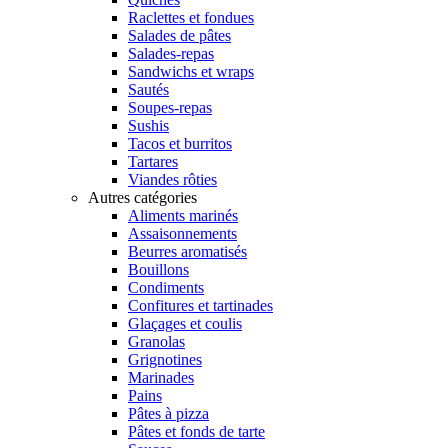
Raclettes et fondues
Salades de pâtes
Salades-repas
Sandwichs et wraps
Sautés
Soupes-repas
Sushis
Tacos et burritos
Tartares
Viandes rôties
Autres catégories
Aliments marinés
Assaisonnements
Beurres aromatisés
Bouillons
Condiments
Confitures et tartinades
Glaçages et coulis
Granolas
Grignotines
Marinades
Pains
Pâtes à pizza
Pâtes et fonds de tarte