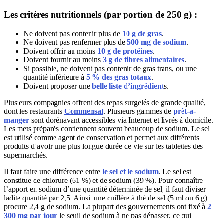
Les critères nutritionnels
(par portion de 250 g) :
Ne doivent pas contenir plus de
10 g de gras
.
Ne doivent pas renfermer plus de
500 mg de sodium
.
Doivent offrir au moins
10 g de protéines
.
Doivent fournir au moins
3 g de fibres alimentaires
.
Si possible, ne doivent pas contenir de gras trans, ou une
quantité inférieure à
5 % des gras totaux
.
Doivent proposer une
belle liste d’ingrédient
s.
Plusieurs compagnies offrent des repas surgelés de grande qualité,
dont les restaurants
Commensal
. Plusieurs gammes de
prêt-à-
manger
sont dorénavant accessibles via Internet et livrés à domicile.
Les mets préparés contiennent souvent beaucoup de sodium. Le sel
est utilisé comme agent de conservation et permet aux différents
produits d’avoir une plus longue durée de vie sur les tablettes des
supermarchés.
Il faut faire une différence entre
le sel et le sodium
. Le sel est
constitue de chlorure (61 %) et de sodium (39 %). Pour connaître
l’apport en sodium d’une quantité déterminée de sel, il faut diviser
ladite quantité par 2,5. Ainsi, une cuillère à thé de sel (5 ml ou 6 g)
procure 2,4 g de sodium. La plupart des gouvernements ont fixé à
2
300 mg par jour
le seuil de sodium à ne pas dépasser, ce qui