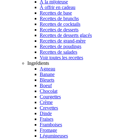
À la mijoteuse
À offrir en cadeau
Recettes de base
Recettes de brunchs
Recettes de cocktails
Recettes de desserts
Recettes de desserts glacés
Recettes de grand-mère
Recettes de poudings
Recettes de salades
Voir toutes les recettes
Ingrédients
Agneau
Banane
Bleuets
Boeuf
Chocolat
Courgettes
Crème
Crevettes
Dinde
Fraises
Framboises
Fromage
Légumineuses