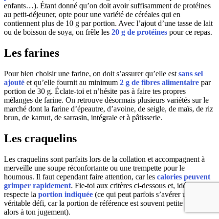
enfants…). Étant donné qu’on doit avoir suffisamment de protéines
au petit-déjeuner, opte pour une variété de céréales qui en
contiennent plus de 10 g par portion. Avec l’ajout d’une tasse de lait
ou de boisson de soya, on frêle les
20 g de protéines
pour ce repas.
Les farines
Pour bien choisir une farine, on doit s’assurer qu’elle est
sans sel
ajouté
et qu’elle fournit au minimum
2 g de fibres alimentaire
par
portion de 30 g. Éclate-toi et n’hésite pas à faire tes propres
mélanges de farine. On retrouve désormais plusieurs variétés sur le
marché dont la farine d’épeautre, d’avoine, de seigle, de maïs, de riz
brun, de kamut, de sarrasin, intégrale et à pâtisserie.
Les craquelins
Les craquelins sont parfaits lors de la collation et accompagnent à
merveille une soupe réconfortante ou une trempette pour le
houmous. Il faut cependant faire attention, car les
calories peuvent
grimper rapidement
. Fie-toi aux critères ci-dessous et, idéalement,
respecte la
portion indiquée
(ce qui peut parfois s’avérer un
véritable défi, car la portion de référence est souvent petite – fie-toi
alors à ton jugement).