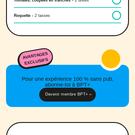
Tomates, coupées en tranches
-
2
unités
Roquette
-
2
tasses
AVANTAGES
EXCLUSIFS
Pour une expérience 100 % sans pub,
abonne-toi à BPT+
Devenir membre BPT+