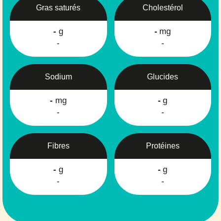
Gras saturés
Cholestérol
-
g
-
mg
-
-
Sodium
Glucides
-
mg
-
g
-
-
Fibres
Protéines
-
g
-
g
-
-