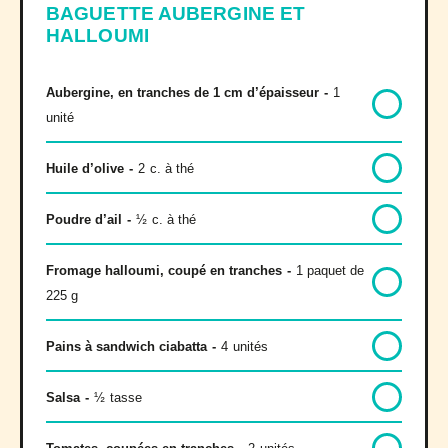
BAGUETTE AUBERGINE ET
HALLOUMI
Aubergine, en tranches de 1 cm d’épaisseur
-
1
unité
Huile d’olive
-
2
c. à thé
Poudre d’ail
-
½
c. à thé
Fromage halloumi, coupé en tranches
-
1 paquet de
225 g
Pains à sandwich ciabatta
-
4
unités
Salsa
-
½
tasse