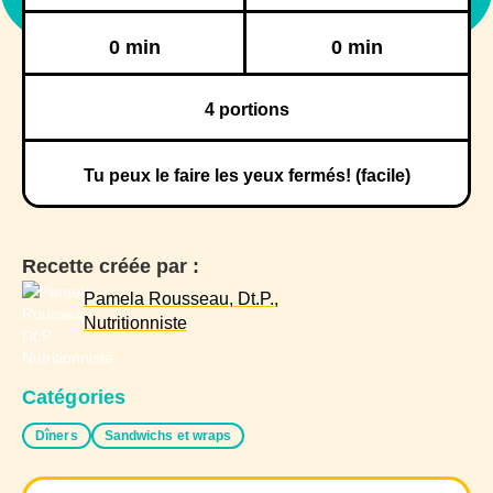
Réfrigération
Congélation
0 min
0 min
4
portions
Tu peux le faire les yeux fermés! (facile)
Recette créée par :
Pamela Rousseau, Dt.P.,
Nutritionniste
Catégories
Dîners
Sandwichs et wraps