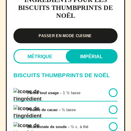
BISCUITS THUMBPRINTS DE
NOËL
PASSER EN MODE CUISINE
MÉTRIQUE
IMPÉRIAL
BISCUITS THUMBPRINTS DE NOËL
Farine tout usage
-
1
½
tasse
Poudre de cacao
-
½
tasse
Bicarbonate de soude
-
½
c. à thé