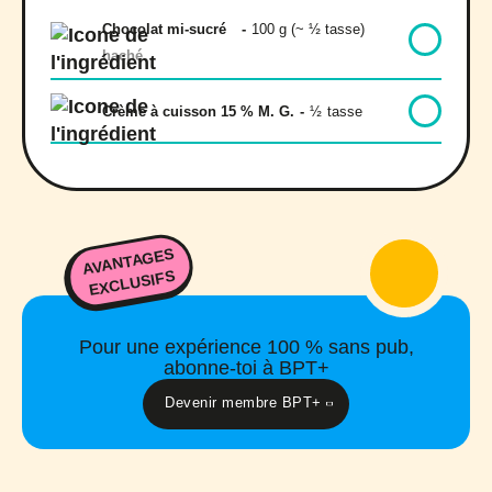
Chocolat mi-sucré
-
100 g (~ ½ tasse)
haché
Crème à cuisson 15 % M. G.
-
½
tasse
AVANTAGES
EXCLUSIFS
Pour une expérience 100 % sans pub,
abonne-toi à BPT+
Devenir membre BPT+