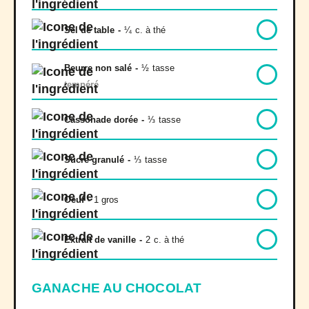
Sel de table
-
¼
c. à thé
Beurre non salé
-
½
tasse
tempéré
Cassonade dorée
-
⅓
tasse
Sucre granulé
-
⅓
tasse
Oeuf
-
1 gros
Extrait de vanille
-
2
c. à thé
GANACHE AU CHOCOLAT