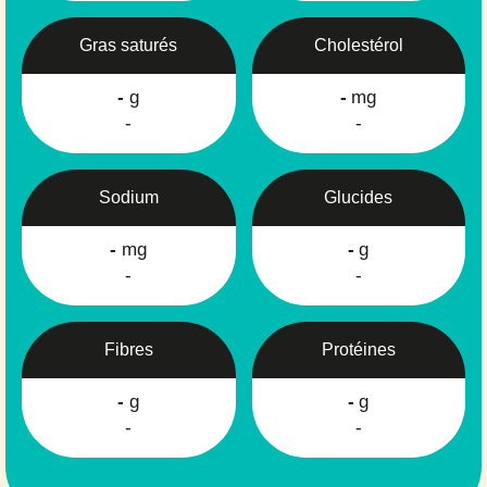
Gras saturés
Cholestérol
-
g
-
mg
-
-
Sodium
Glucides
-
mg
-
g
-
-
Fibres
Protéines
-
g
-
g
-
-