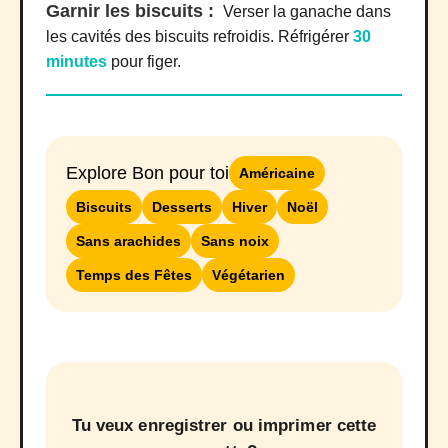
Garnir les biscuits :
Verser la ganache dans
les cavités des biscuits refroidis. Réfrigérer
30
minutes
pour figer.
Explore Bon pour toi
Américaine
Biscuits
Desserts
Hiver
Noël
Sans arachides
Sans noix
Temps des Fêtes
Végétarien
Tu veux enregistrer ou imprimer cette