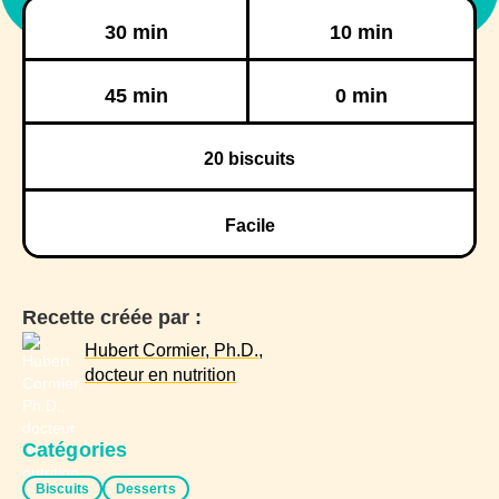
Préparation
Cuisson
30 min
10 min
Réfrigération
Congélation
45 min
0 min
20
biscuits
Facile
Recette créée par :
Hubert Cormier, Ph.D.,
docteur en nutrition
Catégories
Biscuits
Desserts