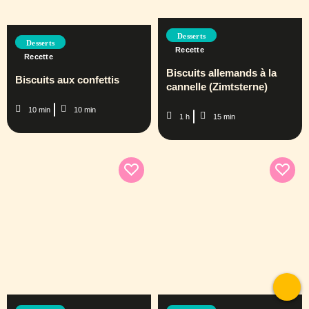
Desserts
Desserts
Recette
Recette
Biscuits allemands à la
Biscuits aux confettis
cannelle (Zimtsterne)
10 min
10 min
1 h
15 min
To