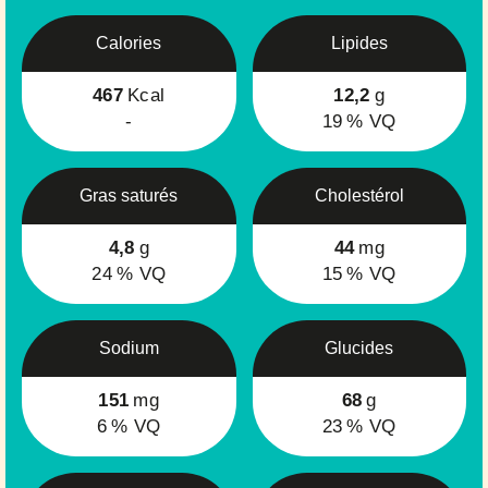
Calories
Lipides
467
Kcal
12,2
g
-
19
% VQ
Gras saturés
Cholestérol
4,8
g
44
mg
24
% VQ
15
% VQ
Sodium
Glucides
151
mg
68
g
6
% VQ
23
% VQ