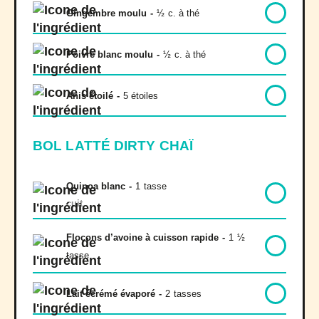
Gingembre moulu
-
½
c. à thé
Poivre blanc moulu
-
½
c. à thé
Anis étoilé
-
5 étoiles
BOL LATTÉ DIRTY CHAÏ
Quinoa blanc
-
1
tasse
cuit
Flocons d’avoine à cuisson rapide
-
1
½
tasse
Lait écrémé évaporé
-
2
tasses