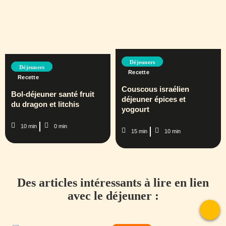
Déjeuners
Déjeuners
Recette
Recette
Couscous israélien
Bol-déjeuner santé fruit
déjeuner épices et
du dragon et litchis
yogourt
10 min
0 min
15 min
10 min
Des articles intéressants à lire en lien
avec le déjeuner :
To