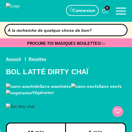
0
Connexion
PROCURE-TOI MAGIQUES BOULETTES!
Accueil
Recettes
BOL LATTÉ DIRTY CHAÏ
Sans arachides
Sans oeufs
Végétarien
Préparation
Cuisson