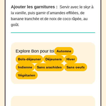
Ajouter les garnitures :
Servir avec le skyr à
la vanille, puis garnir d’amandes effilées, de
banane tranchée et de noix de coco râpée, au
goût.
Explore Bon pour toi
Automne
Bols-déjeuner
Déjeuners
Hiver
Indienne
Sans arachides
Sans oeufs
Végétarien