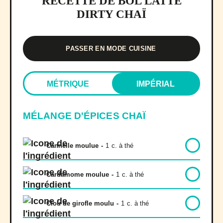
RECETTE DE BOL LATTÉ
DIRTY CHAÏ
PASSER EN MODE CUISINE
MÉTRIQUE
IMPÉRIAL
MÉLANGE D'ÉPICES CHAÏ
Cannelle moulue
-
1
c. à thé
Cardamome moulue
-
1
c. à thé
Clou de girofle moulu
-
1
c. à thé