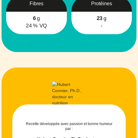
Fibres
Protéines
6
g
23
g
24
% VQ
-
Recette développée avec passion et bonne humeur
par :