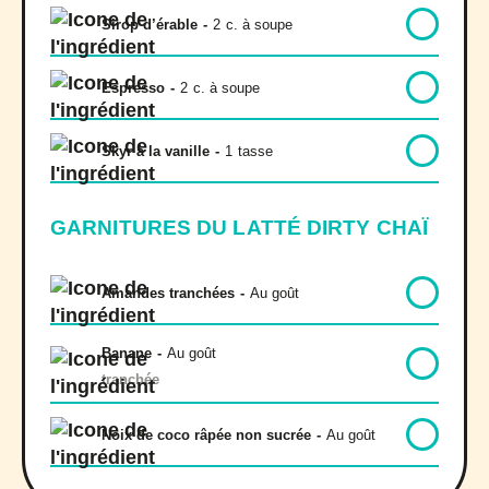
Sirop d’érable
-
2
c. à soupe
Espresso
-
2
c. à soupe
Skyr à la vanille
-
1
tasse
GARNITURES DU LATTÉ DIRTY CHAÏ
Amandes tranchées
-
Au goût
Banane
-
Au goût
tranchée
Noix de coco râpée non sucrée
-
Au goût