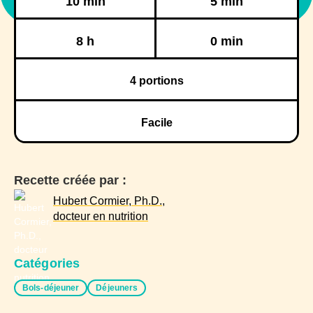
10 min
5 min
Réfrigération
Congélation
8 h
0 min
4
portions
Facile
Recette créée par :
Hubert Cormier, Ph.D.,
docteur en nutrition
Catégories
Bols-déjeuner
Déjeuners