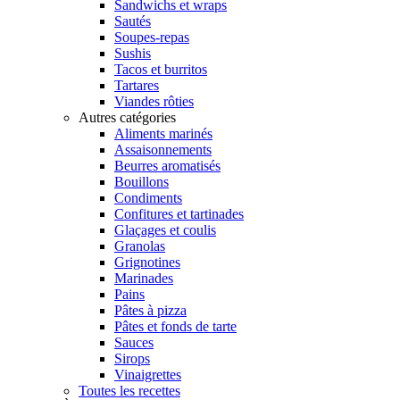
Sandwichs et wraps
Sautés
Soupes-repas
Sushis
Tacos et burritos
Tartares
Viandes rôties
Autres catégories
Aliments marinés
Assaisonnements
Beurres aromatisés
Bouillons
Condiments
Confitures et tartinades
Glaçages et coulis
Granolas
Grignotines
Marinades
Pains
Pâtes à pizza
Pâtes et fonds de tarte
Sauces
Sirops
Vinaigrettes
Toutes les recettes