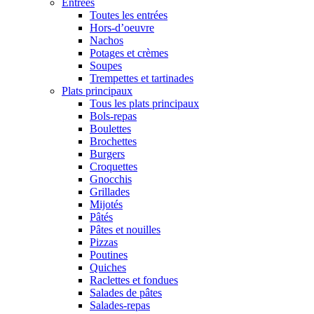
Entrées
Toutes les entrées
Hors-d’oeuvre
Nachos
Potages et crèmes
Soupes
Trempettes et tartinades
Plats principaux
Tous les plats principaux
Bols-repas
Boulettes
Brochettes
Burgers
Croquettes
Gnocchis
Grillades
Mijotés
Pâtés
Pâtes et nouilles
Pizzas
Poutines
Quiches
Raclettes et fondues
Salades de pâtes
Salades-repas