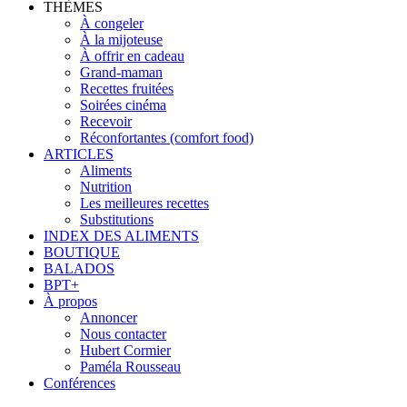
THÈMES
À congeler
À la mijoteuse
À offrir en cadeau
Grand-maman
Recettes fruitées
Soirées cinéma
Recevoir
Réconfortantes (comfort food)
ARTICLES
Aliments
Nutrition
Les meilleures recettes
Substitutions
INDEX DES ALIMENTS
BOUTIQUE
BALADOS
BPT+
À propos
Annoncer
Nous contacter
Hubert Cormier
Paméla Rousseau
Conférences