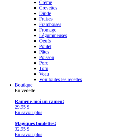
Crème
Crevettes
Dinde
Fraises
Framboises
Fromage
Légumineuses
Oeufs
Poulet
Pâtes
Poisson
Porc
Tofu
Veau
Voir toutes les recettes
Boutique
En vedette
Ramène-moi un ramen!
29,95
$
En savoir plus
Magiques boulettes!
32,95
$
En savoir plus