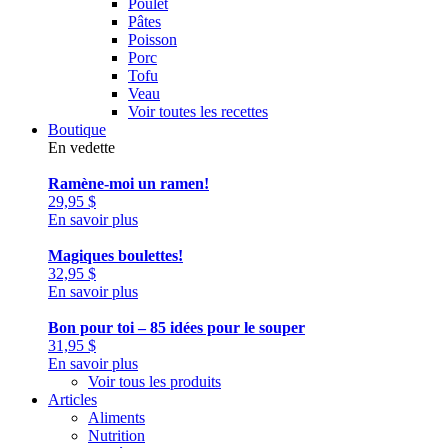
Poulet
Pâtes
Poisson
Porc
Tofu
Veau
Voir toutes les recettes
Boutique
En vedette
Ramène-moi un ramen!
29,95
$
En savoir plus
Magiques boulettes!
32,95
$
En savoir plus
Bon pour toi – 85 idées pour le souper
31,95
$
En savoir plus
Voir tous les produits
Articles
Aliments
Nutrition