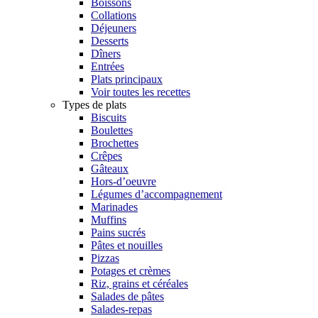
Boissons
Collations
Déjeuners
Desserts
Dîners
Entrées
Plats principaux
Voir toutes les recettes
Types de plats
Biscuits
Boulettes
Brochettes
Crêpes
Gâteaux
Hors-d’oeuvre
Légumes d’accompagnement
Marinades
Muffins
Pains sucrés
Pâtes et nouilles
Pizzas
Potages et crèmes
Riz, grains et céréales
Salades de pâtes
Salades-repas