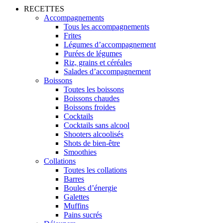
RECETTES
Accompagnements
Tous les accompagnements
Frites
Légumes d’accompagnement
Purées de légumes
Riz, grains et céréales
Salades d’accompagnement
Boissons
Toutes les boissons
Boissons chaudes
Boissons froides
Cocktails
Cocktails sans alcool
Shooters alcoolisés
Shots de bien-être
Smoothies
Collations
Toutes les collations
Barres
Boules d’énergie
Galettes
Muffins
Pains sucrés