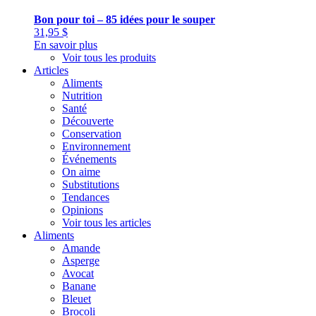
Bon pour toi – 85 idées pour le souper
31,95
$
En savoir plus
Voir tous les produits
Articles
Aliments
Nutrition
Santé
Découverte
Conservation
Environnement
Événements
On aime
Substitutions
Tendances
Opinions
Voir tous les articles
Aliments
Amande
Asperge
Avocat
Banane
Bleuet
Brocoli