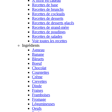
À offrir en cadeau
Recettes de base
Recettes de brunchs
Recettes de cocktails
Recettes de desserts
Recettes de desserts glacés
Recettes de grand-mère
Recettes de poudings
Recettes de salades
Voir toutes les recettes
Ingrédients
Agneau
Banane
Bleuets
Boeuf
Chocolat
Courgettes
Crème
Crevettes
Dinde
Fraises
Framboises
Fromage
Légumineuses
Oeufs