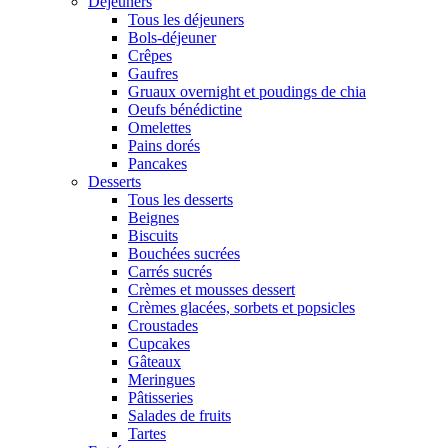
Déjeuners
Tous les déjeuners
Bols-déjeuner
Crêpes
Gaufres
Gruaux overnight et poudings de chia
Oeufs bénédictine
Omelettes
Pains dorés
Pancakes
Desserts
Tous les desserts
Beignes
Biscuits
Bouchées sucrées
Carrés sucrés
Crèmes et mousses dessert
Crèmes glacées, sorbets et popsicles
Croustades
Cupcakes
Gâteaux
Meringues
Pâtisseries
Salades de fruits
Tartes