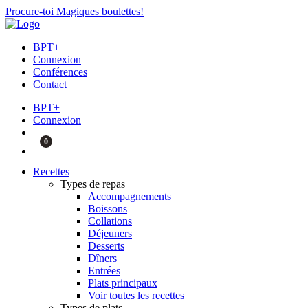
Procure-toi Magiques boulettes!
BPT+
Connexion
Conférences
Contact
BPT+
Connexion
0
Recettes
Types de repas
Accompagnements
Boissons
Collations
Déjeuners
Desserts
Dîners
Entrées
Plats principaux
Voir toutes les recettes
Types de plats