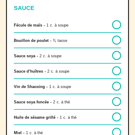
SAUCE
Fécule de maïs
-
1
c. à soupe
Bouillon de poulet
-
¾
tasse
Sauce soya
-
2
c. à soupe
Sauce d’huîtres
-
2
c. à soupe
Vin de Shaoxing
-
1
c. à soupe
Sauce soya foncée
-
2
c. à thé
Huile de sésame grillé
-
1
c. à thé
Miel
-
1
c. à thé