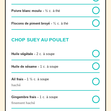
Poivre blanc moulu
-
½
c. à thé
Flocons de piment broyé
-
¼
c. à thé
CHOP SUEY AU POULET
Huile végétale
-
2
c. à soupe
Huile de sésame
-
1
c. à soupe
Ail frais
-
1
½
c. à soupe
haché
Gingembre frais
-
1
c. à soupe
finement haché