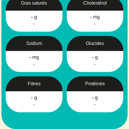
Gras saturés
Cholestérol
-
g
-
mg
-
-
Sodium
Glucides
-
mg
-
g
-
-
Fibres
Protéines
-
g
-
g
-
-