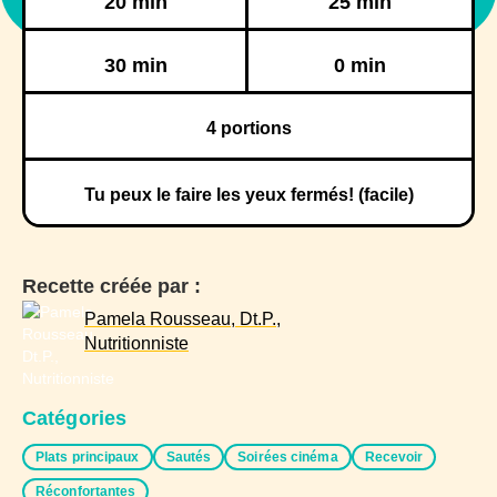
20 min
25 min
Réfrigération
Congélation
30 min
0 min
4
portions
Tu peux le faire les yeux fermés! (facile)
Recette créée par :
Pamela Rousseau, Dt.P.,
Nutritionniste
Catégories
Plats principaux
Sautés
Soirées cinéma
Recevoir
Réconfortantes