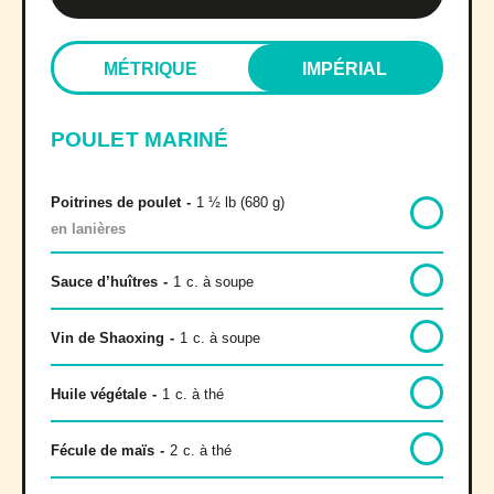
MÉTRIQUE
IMPÉRIAL
POULET MARINÉ
Poitrines de poulet
-
1 ½ lb (680 g)
en lanières
Sauce d’huîtres
-
1
c. à soupe
Vin de Shaoxing
-
1
c. à soupe
Huile végétale
-
1
c. à thé
Fécule de maïs
-
2
c. à thé