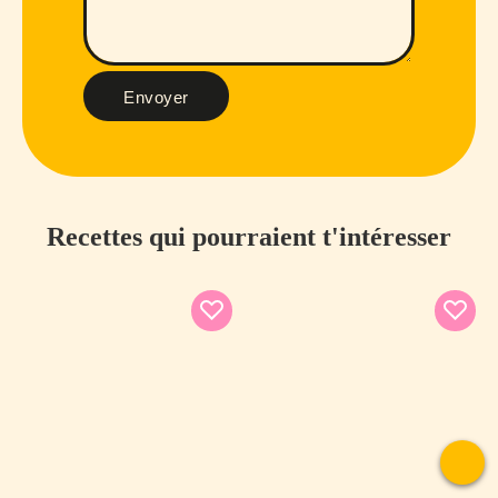
Envoyer
Recettes qui pourraient t'intéresser
To