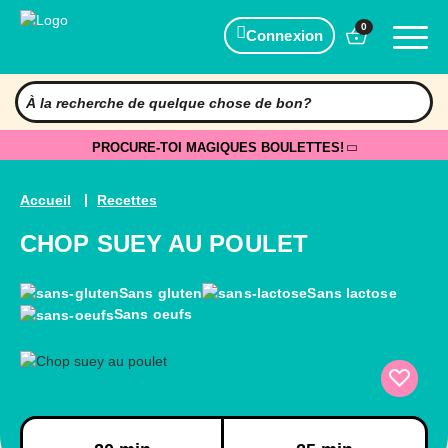
0
Connexion
PROCURE-TOI MAGIQUES BOULETTES!
Accueil
Recettes
CHOP SUEY AU POULET
Sans gluten
Sans lactose
Sans oeufs
Préparation
Cuisson