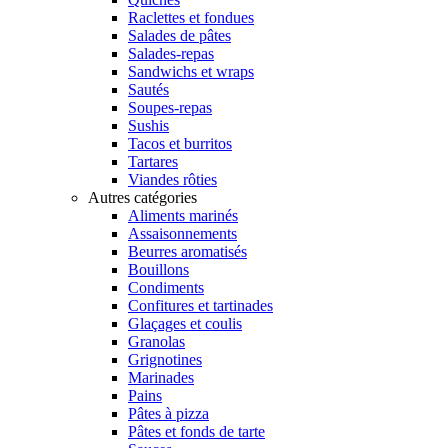
Raclettes et fondues
Salades de pâtes
Salades-repas
Sandwichs et wraps
Sautés
Soupes-repas
Sushis
Tacos et burritos
Tartares
Viandes rôties
Autres catégories
Aliments marinés
Assaisonnements
Beurres aromatisés
Bouillons
Condiments
Confitures et tartinades
Glaçages et coulis
Granolas
Grignotines
Marinades
Pains
Pâtes à pizza
Pâtes et fonds de tarte