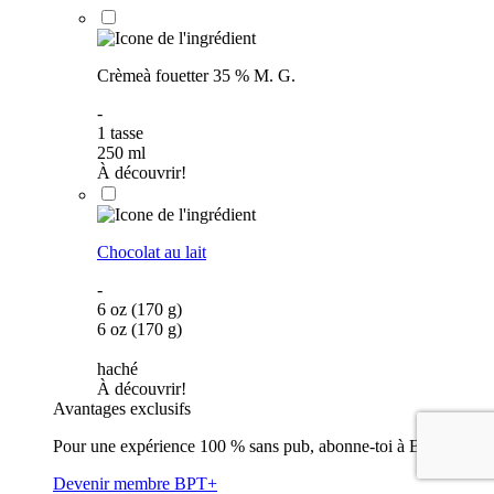
Crèmeà fouetter 35 % M. G.
-
1
tasse
250
ml
À découvrir!
Chocolat au lait
-
6 oz (170 g)
6 oz (170 g)
haché
À découvrir!
Avantages exclusifs
Pour une expérience 100 % sans pub, abonne-toi à BPT+
Devenir membre BPT+