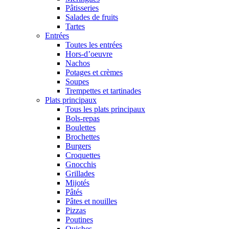
Pâtisseries
Salades de fruits
Tartes
Entrées
Toutes les entrées
Hors-d’oeuvre
Nachos
Potages et crèmes
Soupes
Trempettes et tartinades
Plats principaux
Tous les plats principaux
Bols-repas
Boulettes
Brochettes
Burgers
Croquettes
Gnocchis
Grillades
Mijotés
Pâtés
Pâtes et nouilles
Pizzas
Poutines
Quiches