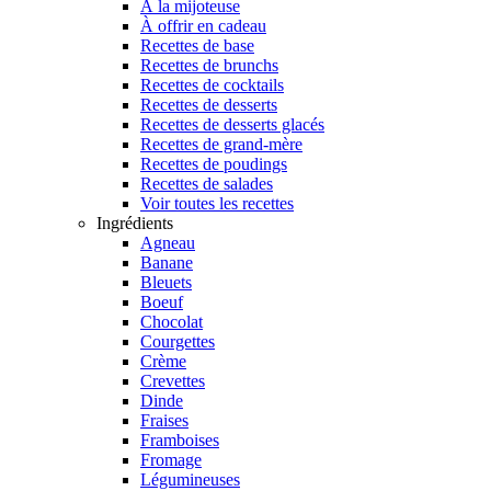
À la mijoteuse
À offrir en cadeau
Recettes de base
Recettes de brunchs
Recettes de cocktails
Recettes de desserts
Recettes de desserts glacés
Recettes de grand-mère
Recettes de poudings
Recettes de salades
Voir toutes les recettes
Ingrédients
Agneau
Banane
Bleuets
Boeuf
Chocolat
Courgettes
Crème
Crevettes
Dinde
Fraises
Framboises
Fromage
Légumineuses