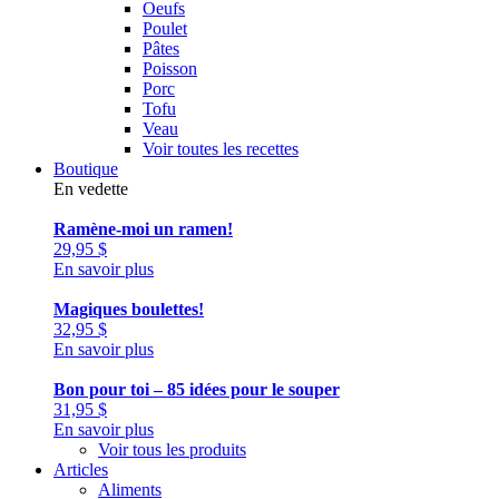
Oeufs
Poulet
Pâtes
Poisson
Porc
Tofu
Veau
Voir toutes les recettes
Boutique
En vedette
Ramène-moi un ramen!
29,95
$
En savoir plus
Magiques boulettes!
32,95
$
En savoir plus
Bon pour toi – 85 idées pour le souper
31,95
$
En savoir plus
Voir tous les produits
Articles
Aliments