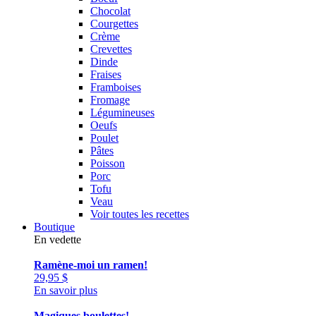
Chocolat
Courgettes
Crème
Crevettes
Dinde
Fraises
Framboises
Fromage
Légumineuses
Oeufs
Poulet
Pâtes
Poisson
Porc
Tofu
Veau
Voir toutes les recettes
Boutique
En vedette
Ramène-moi un ramen!
29,95
$
En savoir plus
Magiques boulettes!