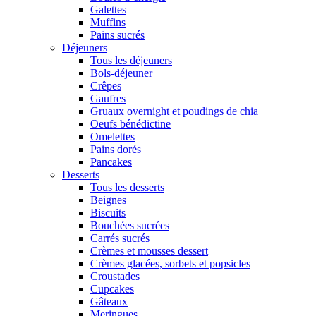
Galettes
Muffins
Pains sucrés
Déjeuners
Tous les déjeuners
Bols-déjeuner
Crêpes
Gaufres
Gruaux overnight et poudings de chia
Oeufs bénédictine
Omelettes
Pains dorés
Pancakes
Desserts
Tous les desserts
Beignes
Biscuits
Bouchées sucrées
Carrés sucrés
Crèmes et mousses dessert
Crèmes glacées, sorbets et popsicles
Croustades
Cupcakes
Gâteaux
Meringues