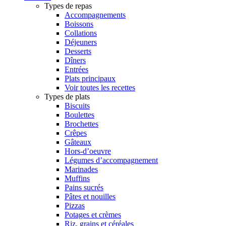
Types de repas
Accompagnements
Boissons
Collations
Déjeuners
Desserts
Dîners
Entrées
Plats principaux
Voir toutes les recettes
Types de plats
Biscuits
Boulettes
Brochettes
Crêpes
Gâteaux
Hors-d’oeuvre
Légumes d’accompagnement
Marinades
Muffins
Pains sucrés
Pâtes et nouilles
Pizzas
Potages et crèmes
Riz, grains et céréales