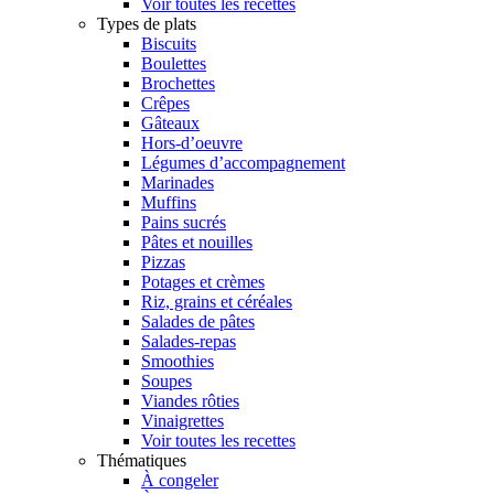
Voir toutes les recettes
Types de plats
Biscuits
Boulettes
Brochettes
Crêpes
Gâteaux
Hors-d’oeuvre
Légumes d’accompagnement
Marinades
Muffins
Pains sucrés
Pâtes et nouilles
Pizzas
Potages et crèmes
Riz, grains et céréales
Salades de pâtes
Salades-repas
Smoothies
Soupes
Viandes rôties
Vinaigrettes
Voir toutes les recettes
Thématiques
À congeler