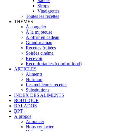
Sauces
Sirops
Vinaigrettes
Toutes les recettes
THÈMES
À congeler
À la mijoteuse
À offrir en cadeau
Grand-maman
Recettes fruitées
Soirées cinéma
Recevoir
Réconfortantes (comfort food)
ARTICLES
Aliments
Nutrition
Les meilleures recettes
Substitutions
INDEX DES ALIMENTS
BOUTIQUE
BALADOS
BPT+
À propos
Annoncer
Nous contacter