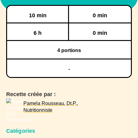
Préparation
Cuisson
10 min
0 min
Réfrigération
Congélation
6 h
0 min
4
portions
-
Recette créée par :
Pamela Rousseau, Dt.P.,
Nutritionniste
Catégories