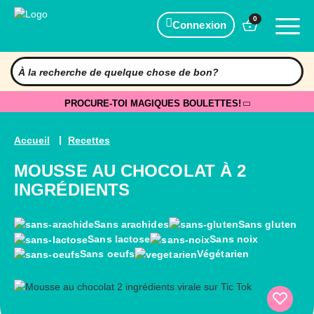
0
Connexion
PROCURE-TOI MAGIQUES BOULETTES!
Accueil
Recettes
MOUSSE AU CHOCOLAT À 2
INGRÉDIENTS
Sans arachides
Sans gluten
Sans lactose
Sans noix
Sans oeufs
Végétarien