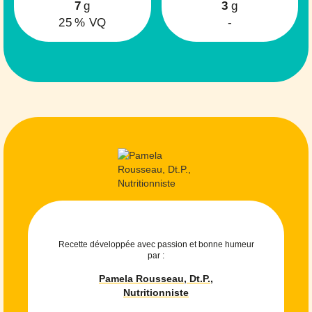
7
g
3
g
25
% VQ
-
Recette développée avec passion et bonne humeur
par :
Pamela Rousseau, Dt.P.,
Nutritionniste