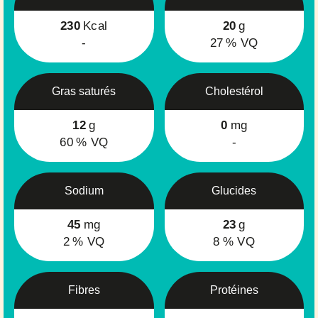
230
Kcal
20
g
-
27
% VQ
Gras saturés
Cholestérol
12
g
0
mg
60
% VQ
-
Sodium
Glucides
45
mg
23
g
2
% VQ
8
% VQ
Fibres
Protéines