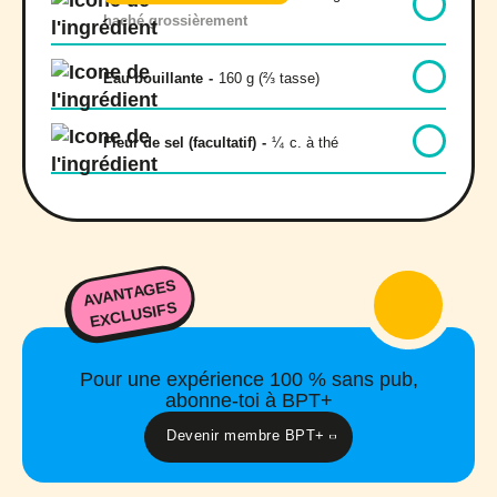
haché grossièrement
Eau bouillante
-
160 g (⅔ tasse)
Fleur de sel (facultatif)
-
¼
c. à thé
AVANTAGES
EXCLUSIFS
Pour une expérience 100 % sans pub,
abonne-toi à BPT+
Devenir membre BPT+