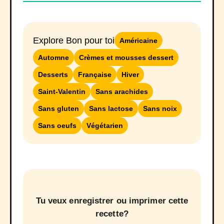
Explore Bon pour toi
Américaine
Automne
Crèmes et mousses dessert
Desserts
Française
Hiver
Saint-Valentin
Sans arachides
Sans gluten
Sans lactose
Sans noix
Sans oeufs
Végétarien
Tu veux enregistrer ou imprimer cette
recette?