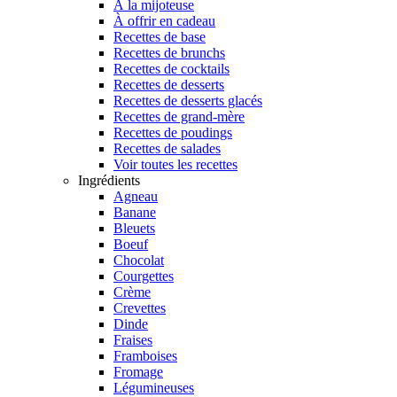
À la mijoteuse
À offrir en cadeau
Recettes de base
Recettes de brunchs
Recettes de cocktails
Recettes de desserts
Recettes de desserts glacés
Recettes de grand-mère
Recettes de poudings
Recettes de salades
Voir toutes les recettes
Ingrédients
Agneau
Banane
Bleuets
Boeuf
Chocolat
Courgettes
Crème
Crevettes
Dinde
Fraises
Framboises
Fromage
Légumineuses