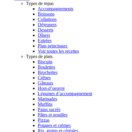
Types de repas
Accompagnements
Boissons
Collations
Déjeuners
Desserts
Dîners
Entrées
Plats principaux
Voir toutes les recettes
Types de plats
Biscuits
Boulettes
Brochettes
Crêpes
Gâteaux
Hors-d’oeuvre
Légumes d’accompagnement
Marinades
Muffins
Pains sucrés
Pâtes et nouilles
Pizzas
Potages et crèmes
Riz, grains et céréales