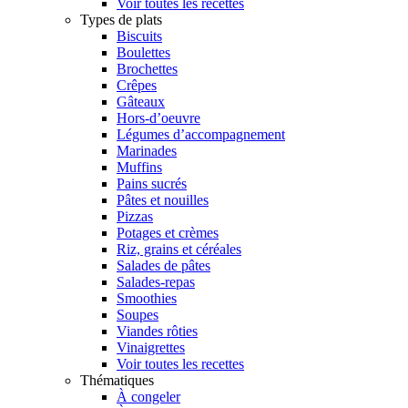
Voir toutes les recettes
Types de plats
Biscuits
Boulettes
Brochettes
Crêpes
Gâteaux
Hors-d’oeuvre
Légumes d’accompagnement
Marinades
Muffins
Pains sucrés
Pâtes et nouilles
Pizzas
Potages et crèmes
Riz, grains et céréales
Salades de pâtes
Salades-repas
Smoothies
Soupes
Viandes rôties
Vinaigrettes
Voir toutes les recettes
Thématiques
À congeler