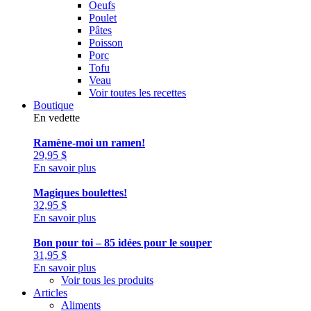
Oeufs
Poulet
Pâtes
Poisson
Porc
Tofu
Veau
Voir toutes les recettes
Boutique
En vedette
Ramène-moi un ramen!
29,95
$
En savoir plus
Magiques boulettes!
32,95
$
En savoir plus
Bon pour toi – 85 idées pour le souper
31,95
$
En savoir plus
Voir tous les produits
Articles
Aliments