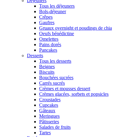
Déjeuners
Tous les déjeuners
Bols-déjeuner
Crêpes
Gaufres
Gruaux overnight et poudings de chia
Oeufs bénédictine
Omelettes
Pains dorés
Pancakes
Desserts
Tous les desserts
Beignes
Biscuits
Bouchées sucrées
Carrés sucrés
Crèmes et mousses dessert
Crèmes glacées, sorbets et popsicles
Croustades
Cupcakes
Gâteaux
Meringues
Pâtisseries
Salades de fruits
Tartes