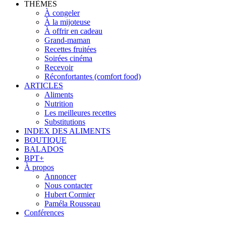
THÈMES
À congeler
À la mijoteuse
À offrir en cadeau
Grand-maman
Recettes fruitées
Soirées cinéma
Recevoir
Réconfortantes (comfort food)
ARTICLES
Aliments
Nutrition
Les meilleures recettes
Substitutions
INDEX DES ALIMENTS
BOUTIQUE
BALADOS
BPT+
À propos
Annoncer
Nous contacter
Hubert Cormier
Paméla Rousseau
Conférences