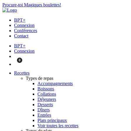
Procure-toi Magiques boulettes!
BPT+
Connexion
Conférences
Contact
BPT+
Connexion
0
Recettes
Types de repas
Accompagnements
Boissons
Collations
Déjeuners
Desserts
Dîners
Entrées
Plats principaux
Voir toutes les recettes
Types de plats