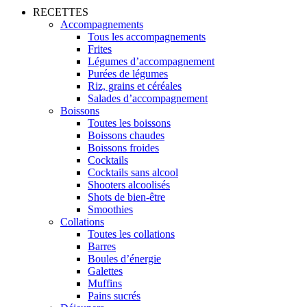
RECETTES
Accompagnements
Tous les accompagnements
Frites
Légumes d’accompagnement
Purées de légumes
Riz, grains et céréales
Salades d’accompagnement
Boissons
Toutes les boissons
Boissons chaudes
Boissons froides
Cocktails
Cocktails sans alcool
Shooters alcoolisés
Shots de bien-être
Smoothies
Collations
Toutes les collations
Barres
Boules d’énergie
Galettes
Muffins
Pains sucrés