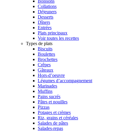
Boissons
Collations
Déjeuners
Desserts
Dîners
Entrées
Plats principaux
Voir toutes les recettes
Types de plats
Biscuits
Boulettes
Brochettes
Crêpes
Gâteaux
Hors-d’oeuvre
Légumes d’accompagnement
Marinades
Muffins
Pains sucrés
Pâtes et nouilles
Pizzas
Potages et crèmes
Riz, grains et céréales
Salades de pâtes
Salades-repas