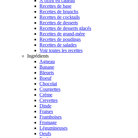
À offrir en cadeau
Recettes de base
Recettes de brunchs
Recettes de cocktails
Recettes de desserts
Recettes de desserts glacés
Recettes de grand-mère
Recettes de poudings
Recettes de salades
Voir toutes les recettes
Ingrédients
Agneau
Banane
Bleuets
Boeuf
Chocolat
Courgettes
Crème
Crevettes
Dinde
Fraises
Framboises
Fromage
Légumineuses
Oeufs