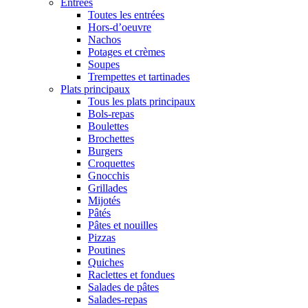
Entrées
Toutes les entrées
Hors-d’oeuvre
Nachos
Potages et crèmes
Soupes
Trempettes et tartinades
Plats principaux
Tous les plats principaux
Bols-repas
Boulettes
Brochettes
Burgers
Croquettes
Gnocchis
Grillades
Mijotés
Pâtés
Pâtes et nouilles
Pizzas
Poutines
Quiches
Raclettes et fondues
Salades de pâtes
Salades-repas