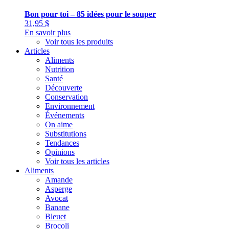
Bon pour toi – 85 idées pour le souper
31,95
$
En savoir plus
Voir tous les produits
Articles
Aliments
Nutrition
Santé
Découverte
Conservation
Environnement
Événements
On aime
Substitutions
Tendances
Opinions
Voir tous les articles
Aliments
Amande
Asperge
Avocat
Banane
Bleuet
Brocoli