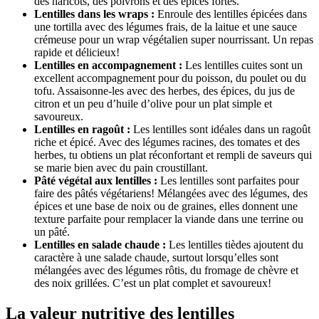
des haricots, des poivrons et des épices fortes.
Lentilles dans les wraps :
Enroule des lentilles épicées dans
une tortilla avec des légumes frais, de la laitue et une sauce
crémeuse pour un wrap végétalien super nourrissant. Un repas
rapide et délicieux!
Lentilles en accompagnement :
Les lentilles cuites sont un
excellent accompagnement pour du poisson, du poulet ou du
tofu. Assaisonne-les avec des herbes, des épices, du jus de
citron et un peu d’huile d’olive pour un plat simple et
savoureux.
Lentilles en ragoût :
Les lentilles sont idéales dans un ragoût
riche et épicé. Avec des légumes racines, des tomates et des
herbes, tu obtiens un plat réconfortant et rempli de saveurs qui
se marie bien avec du pain croustillant.
Pâté végétal aux lentilles :
Les lentilles sont parfaites pour
faire des pâtés végétariens! Mélangées avec des légumes, des
épices et une base de noix ou de graines, elles donnent une
texture parfaite pour remplacer la viande dans une terrine ou
un pâté.
Lentilles en salade chaude :
Les lentilles tièdes ajoutent du
caractère à une salade chaude, surtout lorsqu’elles sont
mélangées avec des légumes rôtis, du fromage de chèvre et
des noix grillées. C’est un plat complet et savoureux!
La valeur nutritive des lentilles