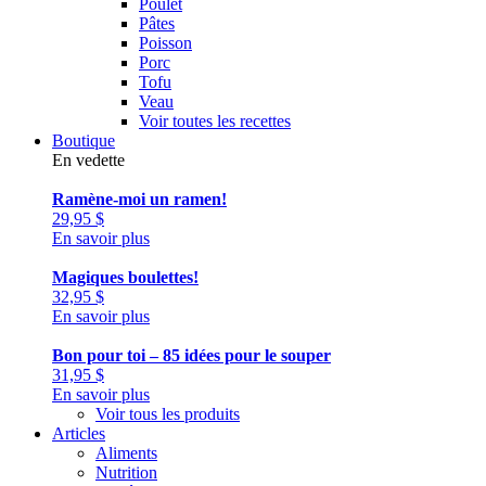
Poulet
Pâtes
Poisson
Porc
Tofu
Veau
Voir toutes les recettes
Boutique
En vedette
Ramène-moi un ramen!
29,95
$
En savoir plus
Magiques boulettes!
32,95
$
En savoir plus
Bon pour toi – 85 idées pour le souper
31,95
$
En savoir plus
Voir tous les produits
Articles
Aliments
Nutrition