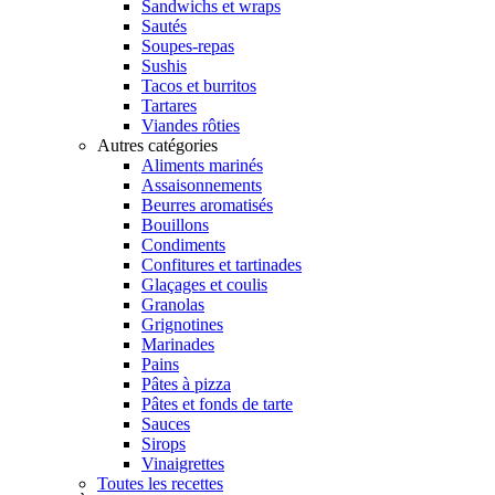
Sandwichs et wraps
Sautés
Soupes-repas
Sushis
Tacos et burritos
Tartares
Viandes rôties
Autres catégories
Aliments marinés
Assaisonnements
Beurres aromatisés
Bouillons
Condiments
Confitures et tartinades
Glaçages et coulis
Granolas
Grignotines
Marinades
Pains
Pâtes à pizza
Pâtes et fonds de tarte
Sauces
Sirops
Vinaigrettes
Toutes les recettes