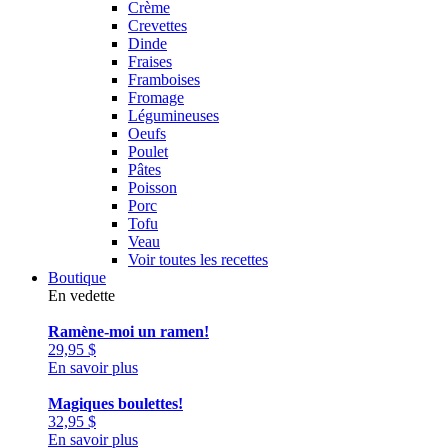
Crème
Crevettes
Dinde
Fraises
Framboises
Fromage
Légumineuses
Oeufs
Poulet
Pâtes
Poisson
Porc
Tofu
Veau
Voir toutes les recettes
Boutique
En vedette
Ramène-moi un ramen!
29,95
$
En savoir plus
Magiques boulettes!
32,95
$
En savoir plus