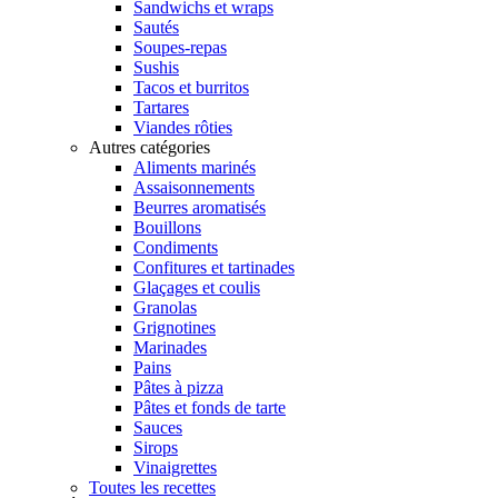
Sandwichs et wraps
Sautés
Soupes-repas
Sushis
Tacos et burritos
Tartares
Viandes rôties
Autres catégories
Aliments marinés
Assaisonnements
Beurres aromatisés
Bouillons
Condiments
Confitures et tartinades
Glaçages et coulis
Granolas
Grignotines
Marinades
Pains
Pâtes à pizza
Pâtes et fonds de tarte
Sauces
Sirops
Vinaigrettes
Toutes les recettes