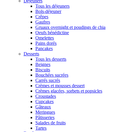
Déjeuners
Tous les déjeuners
Bols-déjeuner
Crêpes
Gaufres
Gruaux overnight et poudings de chia
Oeufs bénédictine
Omelettes
Pains dorés
Pancakes
Desserts
Tous les desserts
Beignes
Biscuits
Bouchées sucrées
Carrés sucrés
Crèmes et mousses dessert
Crèmes glacées, sorbets et popsicles
Croustades
Cupcakes
Gâteaux
Meringues
Pâtisseries
Salades de fruits
Tartes