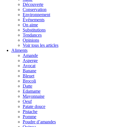
Découverte
Conservation
Environnement
Événements
On aime
Substitutions
Tendances
Opinions
Voir tous les articles
Aliments
Amande
Asperge
Avocat
Banane
Bleuet
Brocoli
Datte
Edamame
Mayonnaise
Oeuf
Patate douce
Pistache
Pomme
Poudre d’amandes
Quinoa