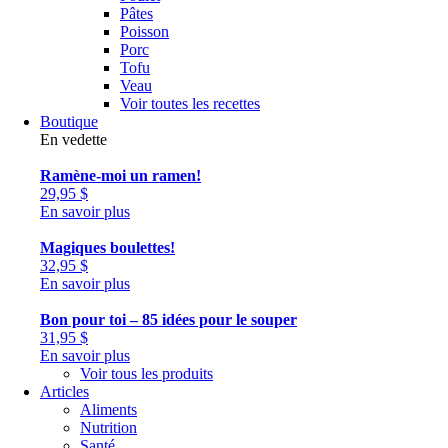
Pâtes
Poisson
Porc
Tofu
Veau
Voir toutes les recettes
Boutique
En vedette
Ramène-moi un ramen!
29,95
$
En savoir plus
Magiques boulettes!
32,95
$
En savoir plus
Bon pour toi – 85 idées pour le souper
31,95
$
En savoir plus
Voir tous les produits
Articles
Aliments
Nutrition
Santé