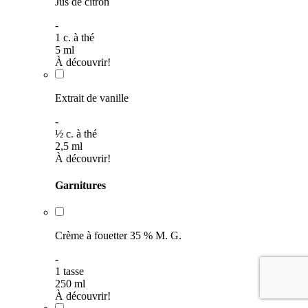
Jus de citron
-
1
c. à thé
5
ml
À découvrir!
Extrait de vanille
-
½
c. à thé
2,5
ml
À découvrir!
Garnitures
Crème à fouetter 35 % M. G.
-
1
tasse
250
ml
À découvrir!