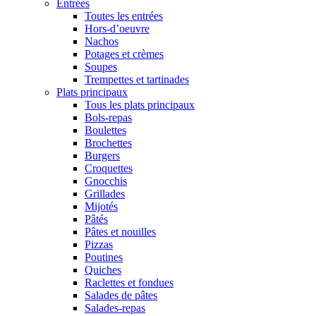
Entrées
Toutes les entrées
Hors-d’oeuvre
Nachos
Potages et crèmes
Soupes
Trempettes et tartinades
Plats principaux
Tous les plats principaux
Bols-repas
Boulettes
Brochettes
Burgers
Croquettes
Gnocchis
Grillades
Mijotés
Pâtés
Pâtes et nouilles
Pizzas
Poutines
Quiches
Raclettes et fondues
Salades de pâtes
Salades-repas