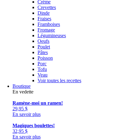
Crème
Crevettes
Dinde
Fraises
Framboises
Fromage
Légumineuses
Oeufs
Poulet
Pâtes
Poisson
Porc
Tofu
Veau
Voir toutes les recettes
Boutique
En vedette
Ramène-moi un ramen!
29,95
$
En savoir plus
Magiques boulettes!
32,95
$
En savoir plus