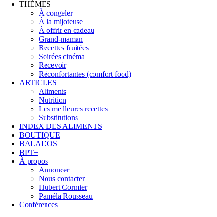
THÈMES
À congeler
À la mijoteuse
À offrir en cadeau
Grand-maman
Recettes fruitées
Soirées cinéma
Recevoir
Réconfortantes (comfort food)
ARTICLES
Aliments
Nutrition
Les meilleures recettes
Substitutions
INDEX DES ALIMENTS
BOUTIQUE
BALADOS
BPT+
À propos
Annoncer
Nous contacter
Hubert Cormier
Paméla Rousseau
Conférences