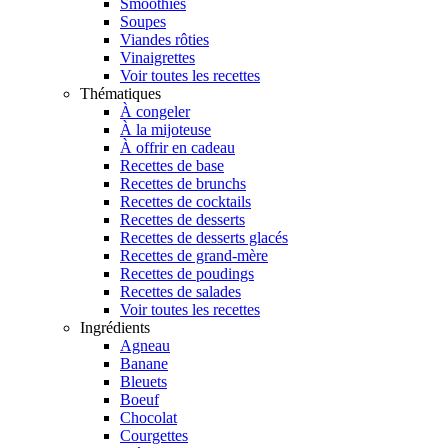
Smoothies
Soupes
Viandes rôties
Vinaigrettes
Voir toutes les recettes
Thématiques
À congeler
À la mijoteuse
À offrir en cadeau
Recettes de base
Recettes de brunchs
Recettes de cocktails
Recettes de desserts
Recettes de desserts glacés
Recettes de grand-mère
Recettes de poudings
Recettes de salades
Voir toutes les recettes
Ingrédients
Agneau
Banane
Bleuets
Boeuf
Chocolat
Courgettes