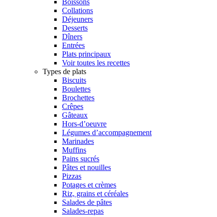
Boissons
Collations
Déjeuners
Desserts
Dîners
Entrées
Plats principaux
Voir toutes les recettes
Types de plats
Biscuits
Boulettes
Brochettes
Crêpes
Gâteaux
Hors-d’oeuvre
Légumes d’accompagnement
Marinades
Muffins
Pains sucrés
Pâtes et nouilles
Pizzas
Potages et crèmes
Riz, grains et céréales
Salades de pâtes
Salades-repas