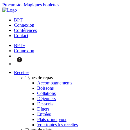
Procure-toi Magiques boulettes!
BPT+
Connexion
Conférences
Contact
BPT+
Connexion
0
Recettes
Types de repas
Accompagnements
Boissons
Collations
Déjeuners
Desserts
Dîners
Entrées
Plats principaux
Voir toutes les recettes
Types de plats