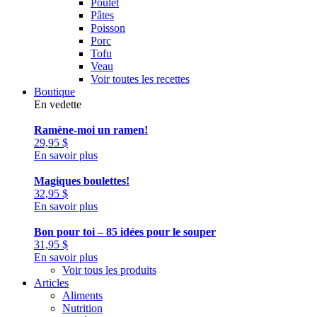
Poulet
Pâtes
Poisson
Porc
Tofu
Veau
Voir toutes les recettes
Boutique
En vedette
Ramène-moi un ramen!
29,95
$
En savoir plus
Magiques boulettes!
32,95
$
En savoir plus
Bon pour toi – 85 idées pour le souper
31,95
$
En savoir plus
Voir tous les produits
Articles
Aliments
Nutrition