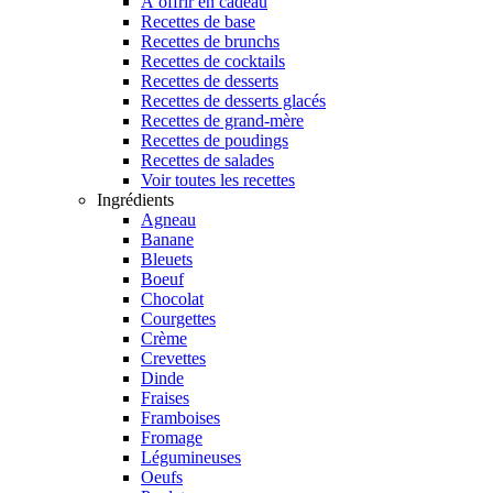
À offrir en cadeau
Recettes de base
Recettes de brunchs
Recettes de cocktails
Recettes de desserts
Recettes de desserts glacés
Recettes de grand-mère
Recettes de poudings
Recettes de salades
Voir toutes les recettes
Ingrédients
Agneau
Banane
Bleuets
Boeuf
Chocolat
Courgettes
Crème
Crevettes
Dinde
Fraises
Framboises
Fromage
Légumineuses
Oeufs