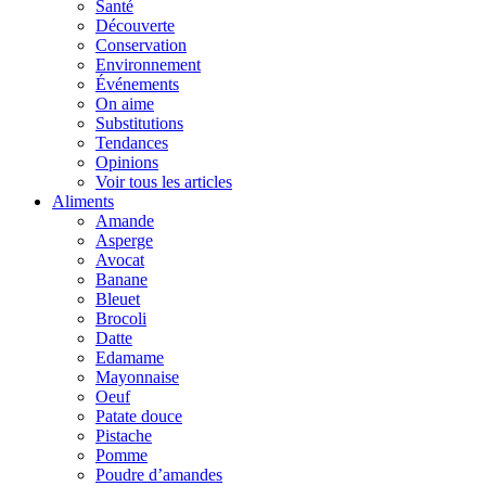
Santé
Découverte
Conservation
Environnement
Événements
On aime
Substitutions
Tendances
Opinions
Voir tous les articles
Aliments
Amande
Asperge
Avocat
Banane
Bleuet
Brocoli
Datte
Edamame
Mayonnaise
Oeuf
Patate douce
Pistache
Pomme
Poudre d’amandes