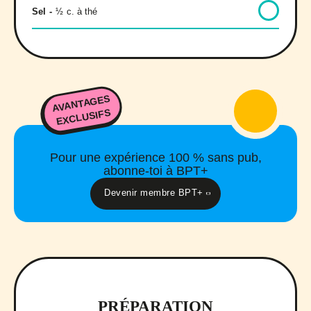
Sel
-
½
c. à thé
AVANTAGES
EXCLUSIFS
Pour une expérience 100 % sans pub,
abonne-toi à BPT+
Devenir membre BPT+
PRÉPARATION