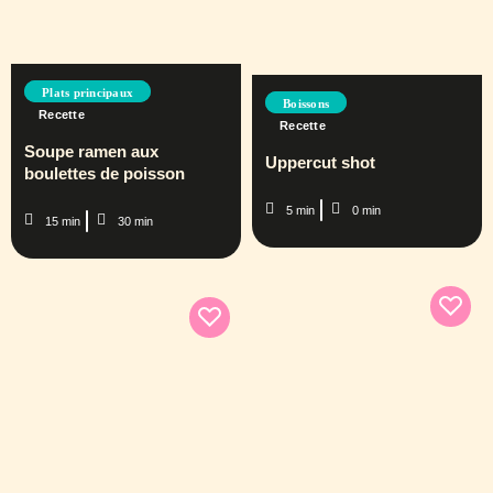
Plats principaux
Boissons
Recette
Recette
Soupe ramen aux
Uppercut shot
boulettes de poisson
5 min
0 min
15 min
30 min