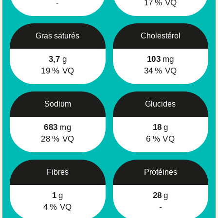
-
17
% VQ
Gras saturés
Cholestérol
3,7
g
103
mg
19
% VQ
34
% VQ
Sodium
Glucides
683
mg
18
g
28
% VQ
6
% VQ
Fibres
Protéines
1
g
28
g
4
% VQ
-