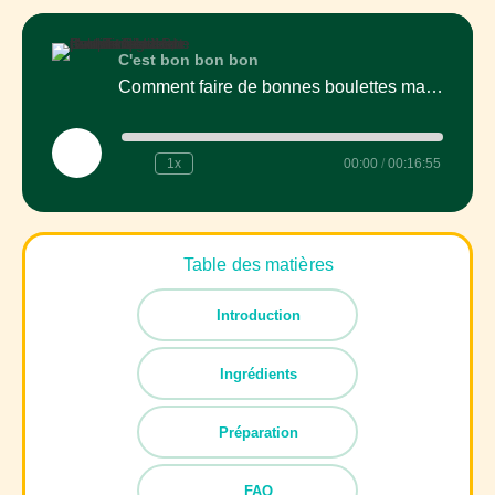
C'est bon bon bon
Comment faire de bonnes boulettes maison pour les repas de semaine
Play
1x
00:00
/
00:16:55
Episode
Table des matières
Introduction
Ingrédients
Préparation
FAQ