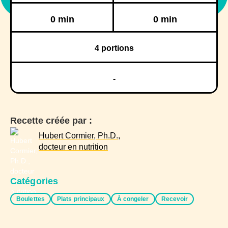
Réfrigération
Congélation
0 min
0 min
4
portions
-
Recette créée par :
Hubert Cormier, Ph.D.,
docteur en nutrition
Catégories
Boulettes
Plats principaux
À congeler
Recevoir