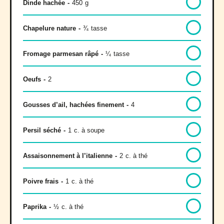
Dinde hachée
-
450
g
Chapelure nature
-
¾
tasse
Fromage parmesan râpé
-
¼
tasse
Oeufs
-
2
Gousses d’ail, hachées finement
-
4
Persil séché
-
1
c. à soupe
Assaisonnement à l’italienne
-
2
c. à thé
Poivre frais
-
1
c. à thé
Paprika
-
½
c. à thé