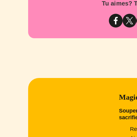
Tu aimes? T
Magiq
Souper
sacrifi
Re