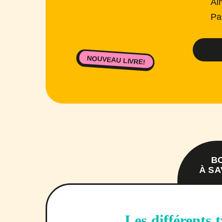
Ai
Pa
NOUVEAU LIVRE!
B
À SA
Les différents 