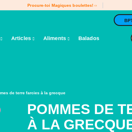
Procure-toi Magiques boulettes!
BP
e
Articles
Aliments
Balados
es de terre farcies à la grecque
POMMES DE T
À LA GRECQU