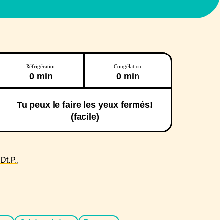
Réfrigération
Congélation
0 min
0 min
Tu peux le faire les yeux fermés!
(facile)
t.P.,