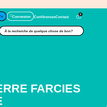
0
T+
Connexion
Conférences
Contact
ERRE FARCIES
E