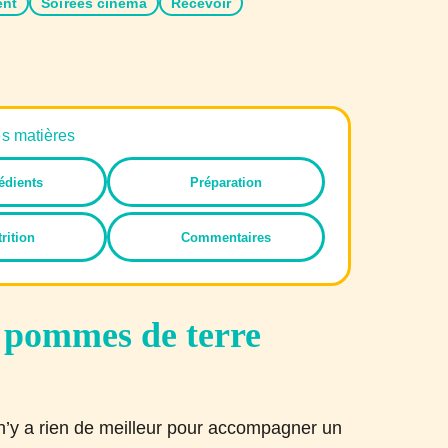
ent
Soirées cinéma
Recevoir
es matières
édients
Préparation
rition
Commentaires
e pommes de terre
Il n’y a rien de meilleur pour accompagner un