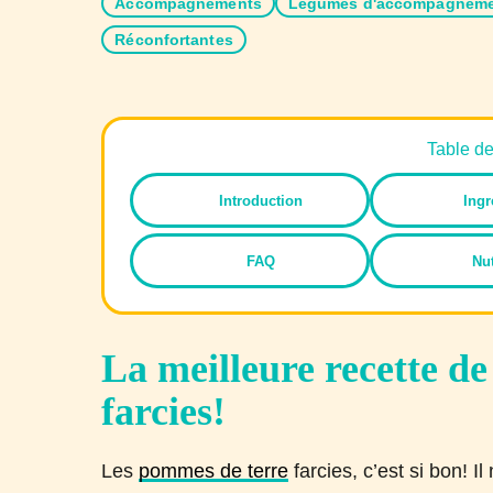
Accompagnements
Légumes d'accompagnem
Réconfortantes
Table d
Introduction
Ingr
FAQ
Nut
La meilleure recette d
farcies!
Les
pommes de terre
farcies, c’est si bon! 