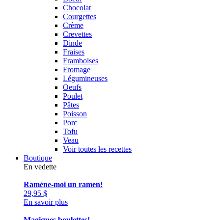
Chocolat
Courgettes
Crème
Crevettes
Dinde
Fraises
Framboises
Fromage
Légumineuses
Oeufs
Poulet
Pâtes
Poisson
Porc
Tofu
Veau
Voir toutes les recettes
Boutique
En vedette
Ramène-moi un ramen!
29,95
$
En savoir plus
Magiques boulettes!