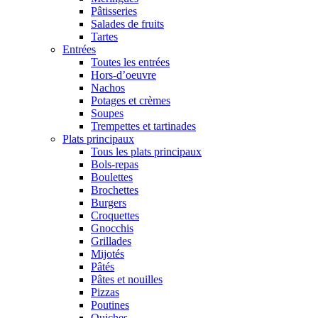
Pâtisseries
Salades de fruits
Tartes
Entrées
Toutes les entrées
Hors-d’oeuvre
Nachos
Potages et crèmes
Soupes
Trempettes et tartinades
Plats principaux
Tous les plats principaux
Bols-repas
Boulettes
Brochettes
Burgers
Croquettes
Gnocchis
Grillades
Mijotés
Pâtés
Pâtes et nouilles
Pizzas
Poutines
Quiches