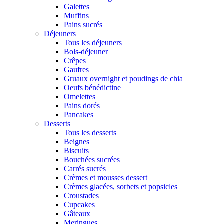
Galettes
Muffins
Pains sucrés
Déjeuners
Tous les déjeuners
Bols-déjeuner
Crêpes
Gaufres
Gruaux overnight et poudings de chia
Oeufs bénédictine
Omelettes
Pains dorés
Pancakes
Desserts
Tous les desserts
Beignes
Biscuits
Bouchées sucrées
Carrés sucrés
Crèmes et mousses dessert
Crèmes glacées, sorbets et popsicles
Croustades
Cupcakes
Gâteaux
Meringues