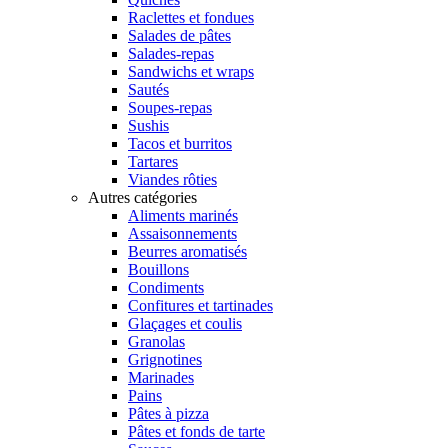
Raclettes et fondues
Salades de pâtes
Salades-repas
Sandwichs et wraps
Sautés
Soupes-repas
Sushis
Tacos et burritos
Tartares
Viandes rôties
Autres catégories
Aliments marinés
Assaisonnements
Beurres aromatisés
Bouillons
Condiments
Confitures et tartinades
Glaçages et coulis
Granolas
Grignotines
Marinades
Pains
Pâtes à pizza
Pâtes et fonds de tarte