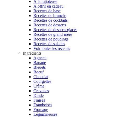
À la mijoteuse
À offrir en cadeau
Recettes de base
Recettes de brunchs
Recettes de cocktails
Recettes de desserts
Recettes de desserts glacés
Recettes de grand-mère
Recettes de poudings
Recettes de salades
Voir toutes les recettes
Ingrédients
Agneau
Banane
Bleuets
Boeuf
Chocolat
Courgettes
Crème
Crevettes
Dinde
Fraises
Framboises
Fromage
Légumineuses