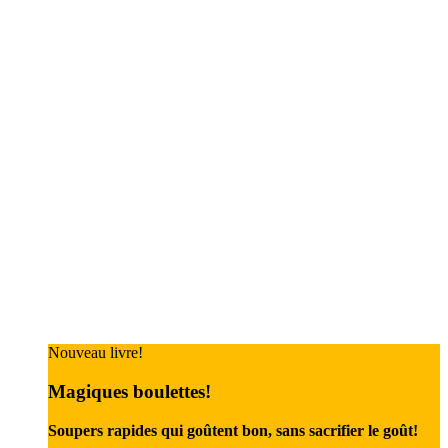
Nouveau livre!
Magiques boulettes!
Soupers rapides qui goûtent bon, sans sacrifier le goût!