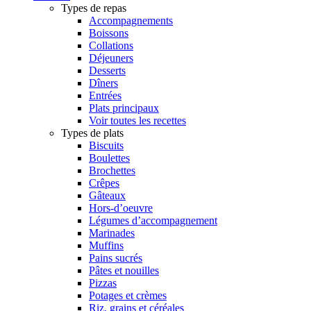
Types de repas
Accompagnements
Boissons
Collations
Déjeuners
Desserts
Dîners
Entrées
Plats principaux
Voir toutes les recettes
Types de plats
Biscuits
Boulettes
Brochettes
Crêpes
Gâteaux
Hors-d’oeuvre
Légumes d’accompagnement
Marinades
Muffins
Pains sucrés
Pâtes et nouilles
Pizzas
Potages et crèmes
Riz, grains et céréales