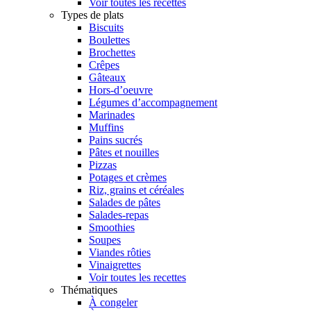
Voir toutes les recettes
Types de plats
Biscuits
Boulettes
Brochettes
Crêpes
Gâteaux
Hors-d’oeuvre
Légumes d’accompagnement
Marinades
Muffins
Pains sucrés
Pâtes et nouilles
Pizzas
Potages et crèmes
Riz, grains et céréales
Salades de pâtes
Salades-repas
Smoothies
Soupes
Viandes rôties
Vinaigrettes
Voir toutes les recettes
Thématiques
À congeler