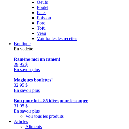
Oeufs
Poulet
Pâtes
Poisson
Porc
Tofu
Veau
Voir toutes les recettes
Boutique
En vedette
Ramène-moi un ramen!
29,95
$
En savoir plus
Magiques boulettes!
32,95
$
En savoir plus
Bon pour toi – 85 idées pour le souper
31,95
$
En savoir plus
Voir tous les produits
Articles
Aliments