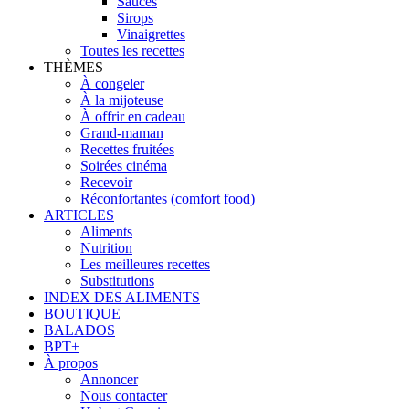
Sauces
Sirops
Vinaigrettes
Toutes les recettes
THÈMES
À congeler
À la mijoteuse
À offrir en cadeau
Grand-maman
Recettes fruitées
Soirées cinéma
Recevoir
Réconfortantes (comfort food)
ARTICLES
Aliments
Nutrition
Les meilleures recettes
Substitutions
INDEX DES ALIMENTS
BOUTIQUE
BALADOS
BPT+
À propos
Annoncer
Nous contacter