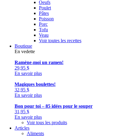
Oeufs
Poulet
Pâtes
Poisson
Porc
Tofu
Veau
Voir toutes les recettes
Boutique
En vedette
Ramène-moi un ramen!
29,95
$
En savoir plus
Magiques boulettes!
32,95
$
En savoir plus
Bon pour toi – 85 idées pour le souper
31,95
$
En savoir plus
Voir tous les produits
Articles
Aliments