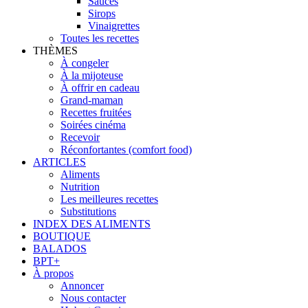
Sauces
Sirops
Vinaigrettes
Toutes les recettes
THÈMES
À congeler
À la mijoteuse
À offrir en cadeau
Grand-maman
Recettes fruitées
Soirées cinéma
Recevoir
Réconfortantes (comfort food)
ARTICLES
Aliments
Nutrition
Les meilleures recettes
Substitutions
INDEX DES ALIMENTS
BOUTIQUE
BALADOS
BPT+
À propos
Annoncer
Nous contacter