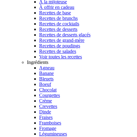
À la mijoteuse
À offrir en cadeau
Recettes de base
Recettes de brunchs
Recettes de cocktails
Recettes de desserts
Recettes de desserts glacés
Recettes de grand-mère
Recettes de poudings
Recettes de salades
Voir toutes les recettes
Ingrédients
Agneau
Banane
Bleuets
Boeuf
Chocolat
Courgettes
Crème
Crevettes
Dinde
Fraises
Framboises
Fromage
Légumineuses