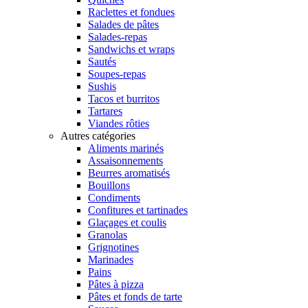
Raclettes et fondues
Salades de pâtes
Salades-repas
Sandwichs et wraps
Sautés
Soupes-repas
Sushis
Tacos et burritos
Tartares
Viandes rôties
Autres catégories
Aliments marinés
Assaisonnements
Beurres aromatisés
Bouillons
Condiments
Confitures et tartinades
Glaçages et coulis
Granolas
Grignotines
Marinades
Pains
Pâtes à pizza
Pâtes et fonds de tarte