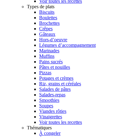
Voir toutes les recettes
Types de plats
Biscuits
Boulettes
Brochettes
Crêpes
Gâteaux
Hors-d’oeuvre
Légumes d’accompagnement
Marinades
Muffins
Pains sucrés
Pâtes et nouilles
Pizzas
Potages et crèmes
Riz, grains et céréales
Salades de pâtes
Salades-repas
Smoothies
Soupes
Viandes rôties
Vinaigrettes
Voir toutes les recettes
Thématiques
À congeler