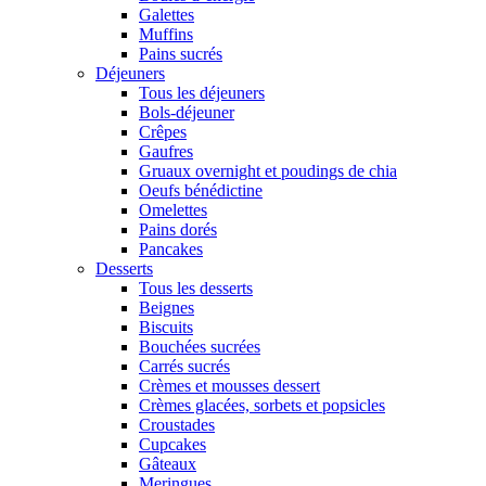
Galettes
Muffins
Pains sucrés
Déjeuners
Tous les déjeuners
Bols-déjeuner
Crêpes
Gaufres
Gruaux overnight et poudings de chia
Oeufs bénédictine
Omelettes
Pains dorés
Pancakes
Desserts
Tous les desserts
Beignes
Biscuits
Bouchées sucrées
Carrés sucrés
Crèmes et mousses dessert
Crèmes glacées, sorbets et popsicles
Croustades
Cupcakes
Gâteaux
Meringues