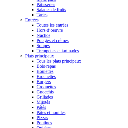
Pâtisseries
Salades de fruits
Tartes
Entrées
Toutes les entrées
Hors-d’oeuvre
Nachos
Potages et crèmes
Soupes
Trempettes et tartinades
Plats principaux
Tous les plats principaux
Bols-repas
Boulettes
Brochettes
Burgers
Croquettes
Gnocchis
Grillades
Mijotés
Pâtés
Pâtes et nouilles
Pizzas
Poutines
Quiches