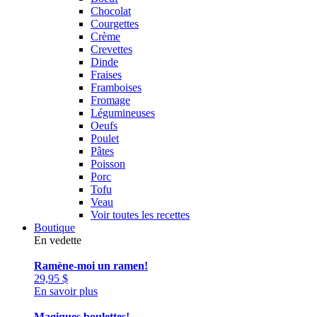
Chocolat
Courgettes
Crème
Crevettes
Dinde
Fraises
Framboises
Fromage
Légumineuses
Oeufs
Poulet
Pâtes
Poisson
Porc
Tofu
Veau
Voir toutes les recettes
Boutique
En vedette
Ramène-moi un ramen!
29,95
$
En savoir plus
Magiques boulettes!