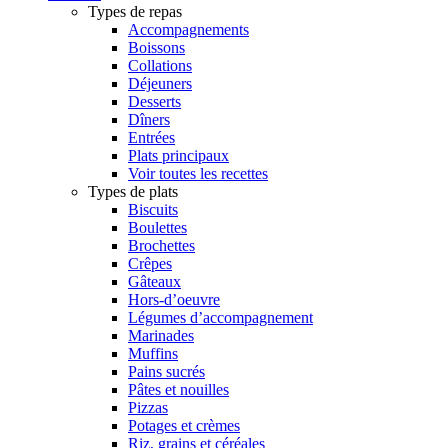
Types de repas
Accompagnements
Boissons
Collations
Déjeuners
Desserts
Dîners
Entrées
Plats principaux
Voir toutes les recettes
Types de plats
Biscuits
Boulettes
Brochettes
Crêpes
Gâteaux
Hors-d’oeuvre
Légumes d’accompagnement
Marinades
Muffins
Pains sucrés
Pâtes et nouilles
Pizzas
Potages et crèmes
Riz, grains et céréales