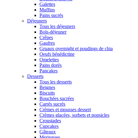
Galettes
Muffins
Pains sucrés
Déjeuners
Tous les déjeuners
Bols-déjeuner
Crêpes
Gaufres
Gruaux overnight et poudings de chia
Oeufs bénédictine
Omelettes
Pains dorés
Pancakes
Desserts
Tous les desserts
Beignes
Biscuits
Bouchées sucrées
Carrés sucrés
Crèmes et mousses dessert
Crèmes glacées, sorbets et popsicles
Croustades
Cupcakes
Gâteaux
Meringues