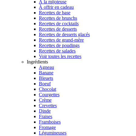
À la mijoteuse
À offrir en cadeau
Recettes de base
Recettes de brunchs
Recettes de cocktails
Recettes de desserts
Recettes de desserts glacés
Recettes de grand-mère
Recettes de poudings
Recettes de salades
Voir toutes les recettes
Ingrédients
Agneau
Banane
Bleuets
Boeuf
Chocolat
Courgettes
Crème
Crevettes
Dinde
Fraises
Framboises
Fromage
Légumineuses