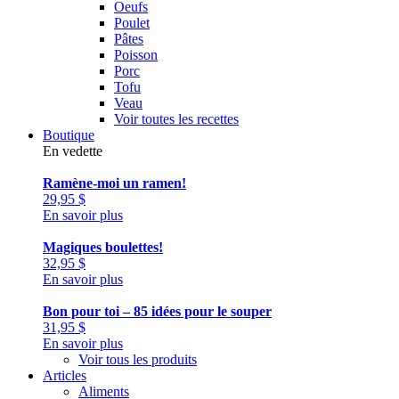
Oeufs
Poulet
Pâtes
Poisson
Porc
Tofu
Veau
Voir toutes les recettes
Boutique
En vedette
Ramène-moi un ramen!
29,95
$
En savoir plus
Magiques boulettes!
32,95
$
En savoir plus
Bon pour toi – 85 idées pour le souper
31,95
$
En savoir plus
Voir tous les produits
Articles
Aliments