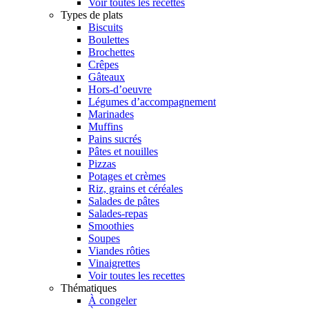
Voir toutes les recettes
Types de plats
Biscuits
Boulettes
Brochettes
Crêpes
Gâteaux
Hors-d’oeuvre
Légumes d’accompagnement
Marinades
Muffins
Pains sucrés
Pâtes et nouilles
Pizzas
Potages et crèmes
Riz, grains et céréales
Salades de pâtes
Salades-repas
Smoothies
Soupes
Viandes rôties
Vinaigrettes
Voir toutes les recettes
Thématiques
À congeler