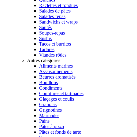
Raclettes et fondues
Salades de pâtes
Salades-repas
Sandwichs et wraps
Sautés
Soupes-repas
Sushis
Tacos et burritos
Tartares
Viandes rôties
Autres catégories
Aliments marinés
Assaisonnements
Beurres aromatisés
Bouillons
Condiments
Confitures et tartinades
Glaçages et coulis
Granolas
Grignotines
Marinades
Pains
Pâtes à pizza
Pâtes et fonds de tarte