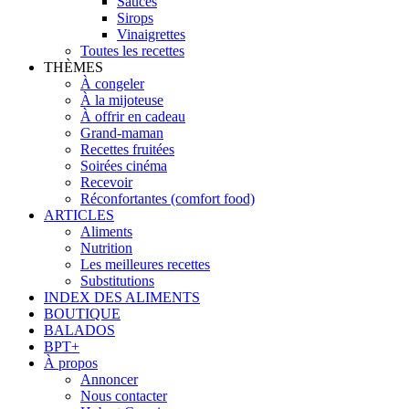
Sauces
Sirops
Vinaigrettes
Toutes les recettes
THÈMES
À congeler
À la mijoteuse
À offrir en cadeau
Grand-maman
Recettes fruitées
Soirées cinéma
Recevoir
Réconfortantes (comfort food)
ARTICLES
Aliments
Nutrition
Les meilleures recettes
Substitutions
INDEX DES ALIMENTS
BOUTIQUE
BALADOS
BPT+
À propos
Annoncer
Nous contacter