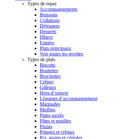
Types de repas
Accompagnements
Boissons
Collations
Déjeuners
Desserts
Dîners
Entrées
Plats principaux
Voir toutes les recettes
Types de plats
Biscuits
Boulettes
Brochettes
Crêpes
Gâteaux
Hors-d’oeuvre
Légumes d’accompagnement
Marinades
Muffins
Pains sucrés
Pâtes et nouilles
Pizzas
Potages et crèmes
Riz, grains et céréales