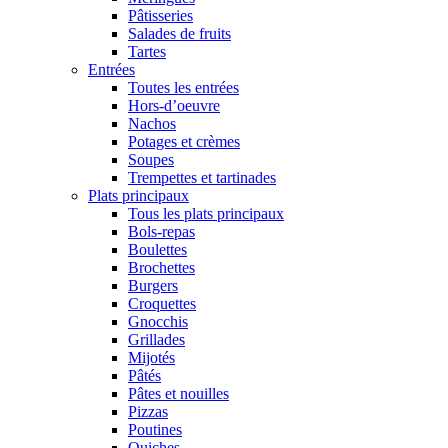
Pâtisseries
Salades de fruits
Tartes
Entrées
Toutes les entrées
Hors-d’oeuvre
Nachos
Potages et crèmes
Soupes
Trempettes et tartinades
Plats principaux
Tous les plats principaux
Bols-repas
Boulettes
Brochettes
Burgers
Croquettes
Gnocchis
Grillades
Mijotés
Pâtés
Pâtes et nouilles
Pizzas
Poutines
Quiches