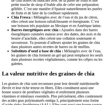
de chia noires ou blanches avec de la purée de fruits et une
petite touche de sirop d’érable afin de créer une préparation
gélifiée. C’est une manière d’épaissir naturellement les purées
de fruits et de faire de la confiture rapidement.
Chia Fresca
:
Mélangées avec de l’eau et du jus de citron,
elles créent une boisson rafraîchissante et énergisante. C’est
une boisson très populaire au Mexique et en Amérique latine.
Barres énergétiques avec chia
:
Ajoutées dans des barres
énergétiques cuisinées maison avec des dattes, des noix et du
beurre d’arachide, elles créent une collation soutenante et
savoureuse. Tu pourrais d’ailleurs ajouter les graines de chia
dans plusieurs autres recettes de barres ou de muffins.
Substituts d’oeuf à base de chia
:
Mélangées avec de l’eau,
les graines de chia forment un gel qui peut remplacer les oeufs
dans plusieurs recettes végétaliennes, comme les crêpes ou les
galettes.
La valeur nutritive des graines de chia
Les graines de chia sont reconnues pour leur densité nutritionnelle
élevée et leur riche teneur en fibres. Elles constituent aussi une
bonne source de protéines végétales et renferment plusieurs
vitamines et minéraux essentiels. Plus précisément, elles contiennent
des acides gras polyinsaturés oméga-3, principalement sous forme
d’acide alpha-linolénique (AAL). Elles sont aussi une bonne source