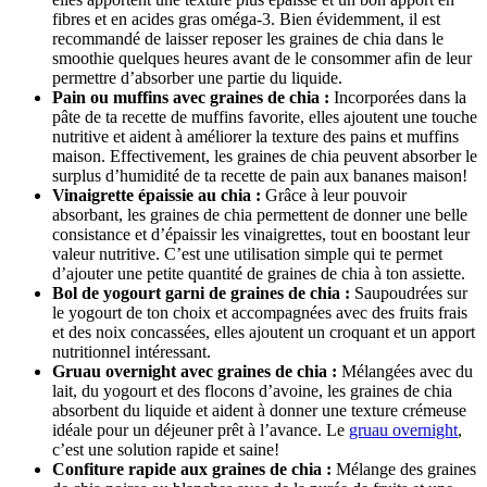
fibres et en acides gras oméga-3. Bien évidemment, il est
recommandé de laisser reposer les graines de chia dans le
smoothie quelques heures avant de le consommer afin de leur
permettre d’absorber une partie du liquide.
Pain ou muffins avec graines de chia
:
Incorporées dans la
pâte de ta recette de muffins favorite, elles ajoutent une touche
nutritive et aident à améliorer la texture des pains et muffins
maison. Effectivement, les graines de chia peuvent absorber le
surplus d’humidité de ta recette de pain aux bananes maison!
Vinaigrette épaissie au chia
:
Grâce à leur pouvoir
absorbant, les graines de chia permettent de donner une belle
consistance et d’épaissir les vinaigrettes, tout en boostant leur
valeur nutritive. C’est une utilisation simple qui te permet
d’ajouter une petite quantité de graines de chia à ton assiette.
Bol de yogourt garni de graines de chia
:
Saupoudrées sur
le yogourt de ton choix et accompagnées avec des fruits frais
et des noix concassées, elles ajoutent un croquant et un apport
nutritionnel intéressant.
Gruau overnight avec graines de chia
:
Mélangées avec du
lait, du yogourt et des flocons d’avoine, les graines de chia
absorbent du liquide et aident à donner une texture crémeuse
idéale pour un déjeuner prêt à l’avance. Le
gruau overnight
,
c’est une solution rapide et saine!
Confiture rapide aux graines de chia :
Mélange des graines