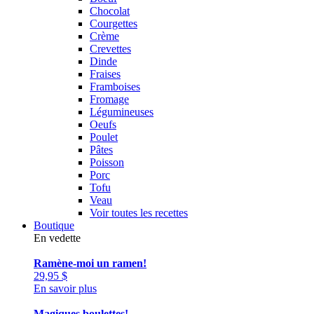
Chocolat
Courgettes
Crème
Crevettes
Dinde
Fraises
Framboises
Fromage
Légumineuses
Oeufs
Poulet
Pâtes
Poisson
Porc
Tofu
Veau
Voir toutes les recettes
Boutique
En vedette
Ramène-moi un ramen!
29,95
$
En savoir plus
Magiques boulettes!