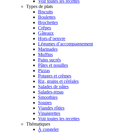
Voir toutes les recettes
Types de plats
Biscuits
Boulettes
Brochettes
Crêpes
Gâteaux
Hors-d’oeuvre
Légumes d’accompagnement
Marinades
Muffins
Pains sucrés
Pâtes et nouilles
Pizzas
Potages et crèmes
Riz, grains et céréales
Salades de pâtes
Salades-repas
Smoothies
Soupes
Viandes rôties
Vinaigrettes
Voir toutes les recettes
Thématiques
À congeler