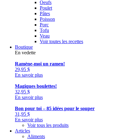
Oeufs
Poulet
Pâtes
Poisson
Porc
Tofu
Veau
Voir toutes les recettes
Boutique
En vedette
Ramène-moi un ramen!
29,95
$
En savoir plus
Magiques boulettes!
32,95
$
En savoir plus
Bon pour toi – 85 idées pour le souper
31,95
$
En savoir plus
Voir tous les produits
Articles
Aliments