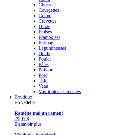
Chocolat
Courgettes
Crème
Crevettes
Dinde
Fraises
Framboises
Fromage
Légumineuses
Oeufs
Poulet
Pâtes
Poisson
Porc
Tofu
Veau
Voir toutes les recettes
Boutique
En vedette
Ramène-moi un ramen!
29,95
$
En savoir plus
Magiques boulettes!