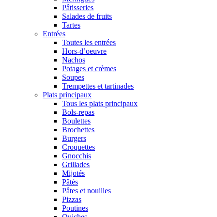
Pâtisseries
Salades de fruits
Tartes
Entrées
Toutes les entrées
Hors-d’oeuvre
Nachos
Potages et crèmes
Soupes
Trempettes et tartinades
Plats principaux
Tous les plats principaux
Bols-repas
Boulettes
Brochettes
Burgers
Croquettes
Gnocchis
Grillades
Mijotés
Pâtés
Pâtes et nouilles
Pizzas
Poutines
Quiches