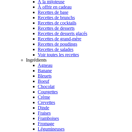
À la mijoteuse
À offrir en cadeau
Recettes de base
Recettes de brunchs
Recettes de cocktails
Recettes de desserts
Recettes de desserts glacés
Recettes de grand-mère
Recettes de poudings
Recettes de salades
Voir toutes les recettes
Ingrédients
Agneau
Banane
Bleuets
Boeuf
Chocolat
Courgettes
Crème
Crevettes
Dinde
Fraises
Framboises
Fromage
Légumineuses