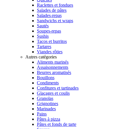
Raclettes et fondues
Salades de pâtes
Salades-repas
Sandwichs et wraps
Sautés
Soupes-repas
Sushis
Tacos et burritos
Tartares
Viandes rôties
Autres catégories
Aliments marinés
Assaisonnements
Beurres aromatisés
Bouillons
Condiments
Confitures et tartinades
Glaçages et coulis
Granolas
Grignotines
Marinades
Pains
Pâtes à pizza
Pâtes et fonds de tarte