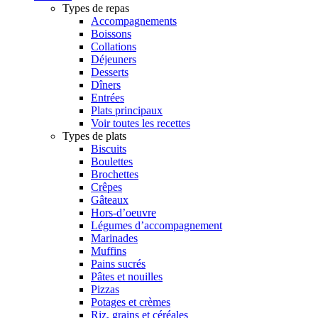
Types de repas
Accompagnements
Boissons
Collations
Déjeuners
Desserts
Dîners
Entrées
Plats principaux
Voir toutes les recettes
Types de plats
Biscuits
Boulettes
Brochettes
Crêpes
Gâteaux
Hors-d’oeuvre
Légumes d’accompagnement
Marinades
Muffins
Pains sucrés
Pâtes et nouilles
Pizzas
Potages et crèmes
Riz, grains et céréales