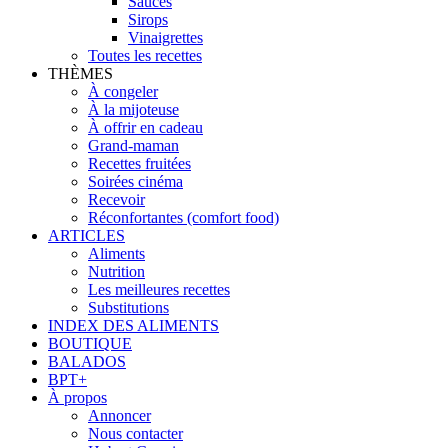
Sauces
Sirops
Vinaigrettes
Toutes les recettes
THÈMES
À congeler
À la mijoteuse
À offrir en cadeau
Grand-maman
Recettes fruitées
Soirées cinéma
Recevoir
Réconfortantes (comfort food)
ARTICLES
Aliments
Nutrition
Les meilleures recettes
Substitutions
INDEX DES ALIMENTS
BOUTIQUE
BALADOS
BPT+
À propos
Annoncer
Nous contacter