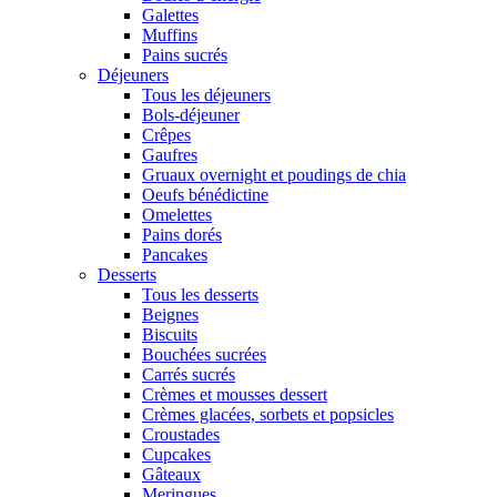
Galettes
Muffins
Pains sucrés
Déjeuners
Tous les déjeuners
Bols-déjeuner
Crêpes
Gaufres
Gruaux overnight et poudings de chia
Oeufs bénédictine
Omelettes
Pains dorés
Pancakes
Desserts
Tous les desserts
Beignes
Biscuits
Bouchées sucrées
Carrés sucrés
Crèmes et mousses dessert
Crèmes glacées, sorbets et popsicles
Croustades
Cupcakes
Gâteaux
Meringues