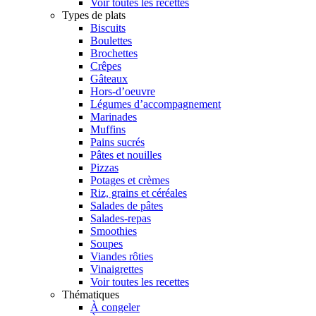
Voir toutes les recettes
Types de plats
Biscuits
Boulettes
Brochettes
Crêpes
Gâteaux
Hors-d’oeuvre
Légumes d’accompagnement
Marinades
Muffins
Pains sucrés
Pâtes et nouilles
Pizzas
Potages et crèmes
Riz, grains et céréales
Salades de pâtes
Salades-repas
Smoothies
Soupes
Viandes rôties
Vinaigrettes
Voir toutes les recettes
Thématiques
À congeler