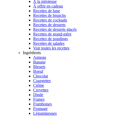
À la mijoteuse
À offrir en cadeau
Recettes de base
Recettes de brunchs
Recettes de cocktails
Recettes de desserts
Recettes de desserts glacés
Recettes de grand-mère
Recettes de poudings
Recettes de salades
Voir toutes les recettes
Ingrédients
Agneau
Banane
Bleuets
Boeuf
Chocolat
Courgettes
Crème
Crevettes
Dinde
Fraises
Framboises
Fromage
Légumineuses