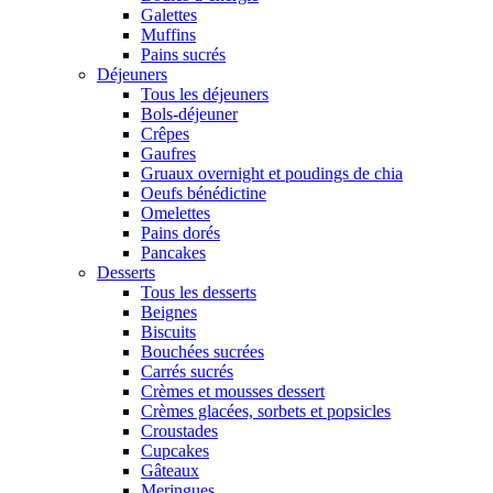
Galettes
Muffins
Pains sucrés
Déjeuners
Tous les déjeuners
Bols-déjeuner
Crêpes
Gaufres
Gruaux overnight et poudings de chia
Oeufs bénédictine
Omelettes
Pains dorés
Pancakes
Desserts
Tous les desserts
Beignes
Biscuits
Bouchées sucrées
Carrés sucrés
Crèmes et mousses dessert
Crèmes glacées, sorbets et popsicles
Croustades
Cupcakes
Gâteaux
Meringues