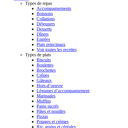
Types de repas
Accompagnements
Boissons
Collations
Déjeuners
Desserts
Dîners
Entrées
Plats principaux
Voir toutes les recettes
Types de plats
Biscuits
Boulettes
Brochettes
Crêpes
Gâteaux
Hors-d’oeuvre
Légumes d’accompagnement
Marinades
Muffins
Pains sucrés
Pâtes et nouilles
Pizzas
Potages et crèmes
Riz, grains et céréales