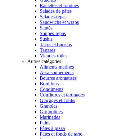
Raclettes et fondues
Salades de pâtes
Salades-repas
Sandwichs et wraps
Sautés
Soupes-repas
Sushis
Tacos et burritos
Tartares
Viandes rôties
Autres catégories
Aliments marinés
Assaisonnements
Beurres aromatisés
Bouillons
Condiments
Confitures et tartinades
Glaçages et coulis
Granolas
Grignotines
Marinades
Pains
Pâtes à pizza
Pâtes et fonds de tarte