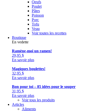
Oeufs
Poulet
Pâtes
Poisson
Porc
Tofu
Veau
Voir toutes les recettes
Boutique
En vedette
Ramène-moi un ramen!
29,95
$
En savoir plus
Magiques boulettes!
32,95
$
En savoir plus
Bon pour toi – 85 idées pour le souper
31,95
$
En savoir plus
Voir tous les produits
Articles
Aliments