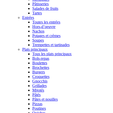
Pâtisseries
Salades de fruits
Tartes
Entrées
Toutes les entrées
Hors-d’oeuvre
Nachos
Potages et crèmes
Soupes
Trempettes et tartinades
Plats principaux
Tous les plats principaux
Bols-repas
Boulettes
Brochettes
Burgers
Croquettes
Gnocchis
Grillades
Mijotés
Pâtés
Pâtes et nouilles
Pizzas
Poutines
Quiches