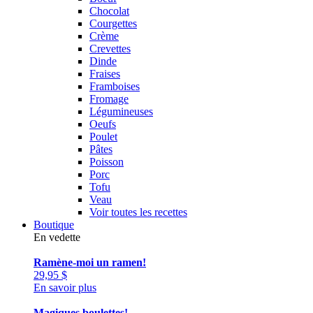
Chocolat
Courgettes
Crème
Crevettes
Dinde
Fraises
Framboises
Fromage
Légumineuses
Oeufs
Poulet
Pâtes
Poisson
Porc
Tofu
Veau
Voir toutes les recettes
Boutique
En vedette
Ramène-moi un ramen!
29,95
$
En savoir plus
Magiques boulettes!