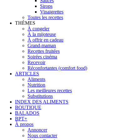
Sauces
Sirops
Vinaigrettes
Toutes les recettes
THÈMES
À congeler
À la mijoteuse
À offrir en cadeau
Grand-maman
Recettes fruitées
Soirées cinéma
Recevoir
Réconfortantes (comfort food)
ARTICLES
Aliments
Nutrition
Les meilleures recettes
Substitutions
INDEX DES ALIMENTS
BOUTIQUE
BALADOS
BPT+
À propos
Annoncer
Nous contacter