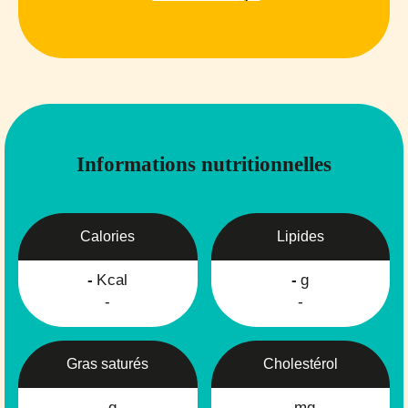
Informations nutritionnelles
Calories
Lipides
-
Kcal
-
g
-
-
Gras saturés
Cholestérol
-
g
-
mg