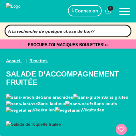
0
Connexion
PROCURE-TOI MAGIQUES BOULETTES!
Accueil
Recettes
SALADE D’ACCOMPAGNEMENT
FRUITÉE
Sans arachides
Sans gluten
Sans lactose
Sans oeufs
Végétalien
Végétarien