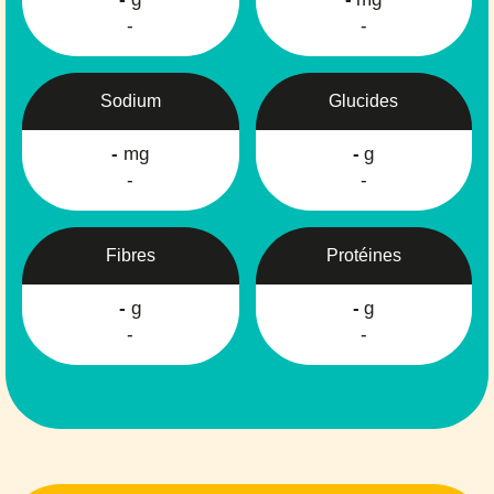
-
-
Sodium
Glucides
-
mg
-
g
-
-
Fibres
Protéines
-
g
-
g
-
-