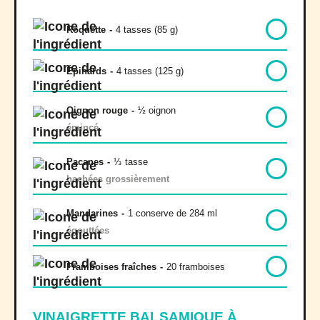
Roquette
-
4 tasses (85 g)
Épinards
-
4 tasses (125 g)
Oignon rouge
-
½ oignon
émincé
Pacanes
-
⅓
tasse
hachées grossièrement
Mandarines
-
1 conserve de 284 ml
égouttées
Framboises fraîches
-
20 framboises
VINAIGRETTE BALSAMIQUE À