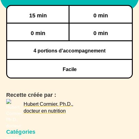
Préparation
Cuisson
15 min
0 min
Réfrigération
Congélation
0 min
0 min
4
portions d'accompagnement
Facile
Recette créée par :
Hubert Cormier, Ph.D.,
docteur en nutrition
Catégories