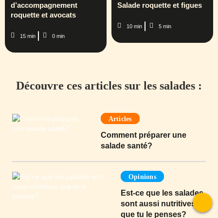
d’accompagnement
Salade roquette et figues
roquette et avocats
10 min
5 min
15 min
0 min
Découvre ces articles sur les salades :
Articles
Comment préparer une
salade santé?
Opinions
Est-ce que les salades
sont aussi nutritives
que tu le penses?
T