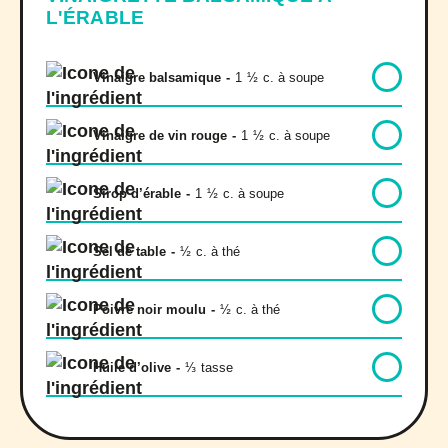
L'ÉRABLE
Vinaigre balsamique
-
1
½
c. à soupe
Vinaigre de vin rouge
-
1
½
c. à soupe
Sirop d’érable
-
1
½
c. à soupe
Sel de table
-
½
c. à thé
Poivre noir moulu
-
½
c. à thé
Huile d’olive
-
⅓
tasse