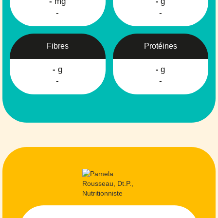
-
mg
-
g
-
-
Fibres
Protéines
-
g
-
g
-
-