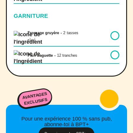
GARNITURE
Fromage gruyère
-
2
tasses
râpé
Pain baguette
-
12 tranches
AVANTAGES
EXCLUSIFS
Pour une expérience 100 % sans pub,
abonne-toi à BPT+