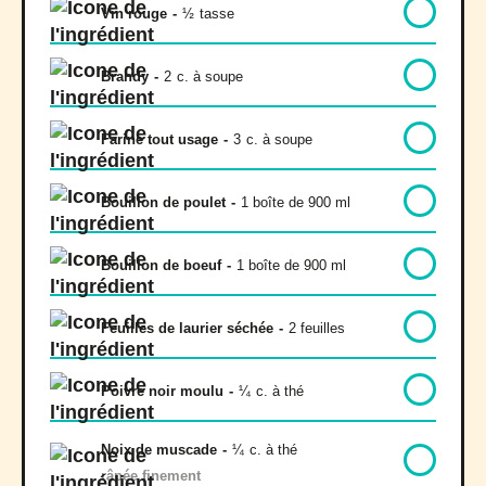
Vin rouge
-
½
tasse
Brandy
-
2
c. à soupe
Farine tout usage
-
3
c. à soupe
Bouillon de poulet
-
1 boîte de 900 ml
Bouillon de boeuf
-
1 boîte de 900 ml
Feuilles de laurier séchée
-
2 feuilles
Poivre noir moulu
-
¼
c. à thé
Noix de muscade
-
¼
c. à thé
râpée finement