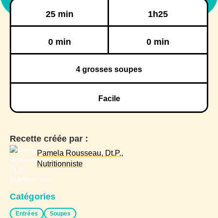
Préparation
Cuisson
25 min
1h25
Réfrigération
Congélation
0 min
0 min
4
grosses soupes
Facile
Recette créée par :
Pamela Rousseau, Dt.P.,
Nutritionniste
Catégories
Entrées
Soupes