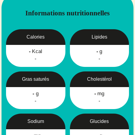
Informations nutritionnelles
Calories
Lipides
-
Kcal
-
g
-
-
Gras saturés
Cholestérol
-
g
-
mg
-
-
Sodium
Glucides