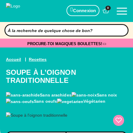
0
Connexion
PROCURE-TOI MAGIQUES BOULETTES!
Accueil
Recettes
SOUPE À L’OIGNON
TRADITIONNELLE
Sans arachides
Sans noix
Sans oeufs
Végétarien