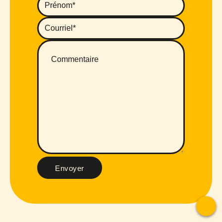
Envoyer
To