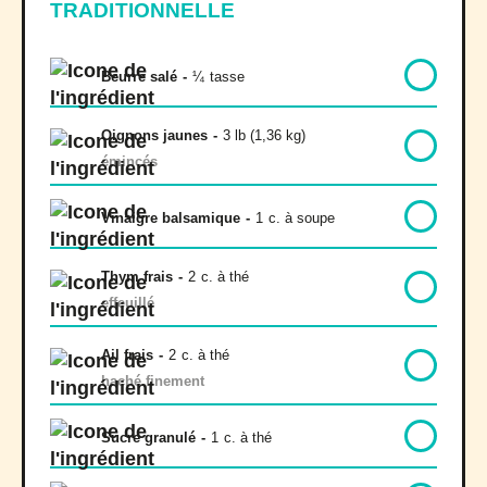
TRADITIONNELLE
Beurre salé
-
¼
tasse
Oignons jaunes
-
3 lb (1,36 kg)
émincés
Vinaigre balsamique
-
1
c. à soupe
Thym frais
-
2
c. à thé
effeuillé
Ail frais
-
2
c. à thé
haché finement
Sucre granulé
-
1
c. à thé