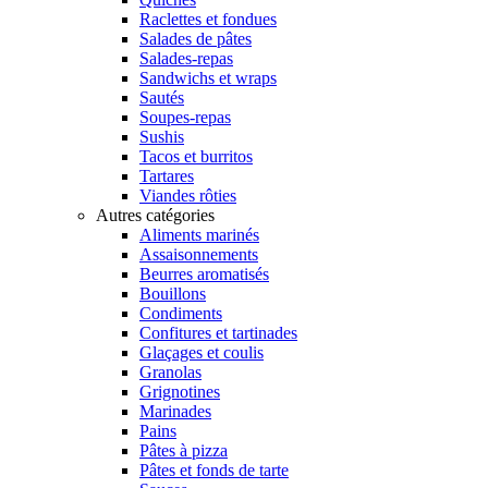
Raclettes et fondues
Salades de pâtes
Salades-repas
Sandwichs et wraps
Sautés
Soupes-repas
Sushis
Tacos et burritos
Tartares
Viandes rôties
Autres catégories
Aliments marinés
Assaisonnements
Beurres aromatisés
Bouillons
Condiments
Confitures et tartinades
Glaçages et coulis
Granolas
Grignotines
Marinades
Pains
Pâtes à pizza
Pâtes et fonds de tarte