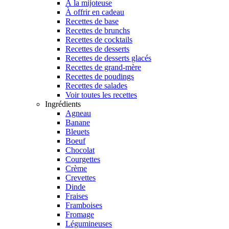
À la mijoteuse
À offrir en cadeau
Recettes de base
Recettes de brunchs
Recettes de cocktails
Recettes de desserts
Recettes de desserts glacés
Recettes de grand-mère
Recettes de poudings
Recettes de salades
Voir toutes les recettes
Ingrédients
Agneau
Banane
Bleuets
Boeuf
Chocolat
Courgettes
Crème
Crevettes
Dinde
Fraises
Framboises
Fromage
Légumineuses