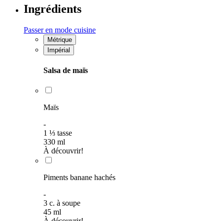
Ingrédients
Passer en mode cuisine
Métrique
Impérial
Salsa de maïs
Maïs
-
1
⅓
tasse
330
ml
À découvrir!
Piments banane hachés
-
3
c. à soupe
45
ml
À découvrir!