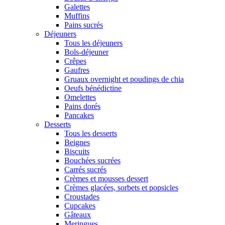
Galettes
Muffins
Pains sucrés
Déjeuners
Tous les déjeuners
Bols-déjeuner
Crêpes
Gaufres
Gruaux overnight et poudings de chia
Oeufs bénédictine
Omelettes
Pains dorés
Pancakes
Desserts
Tous les desserts
Beignes
Biscuits
Bouchées sucrées
Carrés sucrés
Crèmes et mousses dessert
Crèmes glacées, sorbets et popsicles
Croustades
Cupcakes
Gâteaux
Meringues