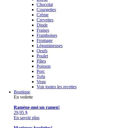
Chocolat
Courgettes
Crème
Crevettes
Dinde
Fraises
Framboises
Fromage
Légumineuses
Oeufs
Poulet
Pâtes
Poisson
Porc
Tofu
Veau
Voir toutes les recettes
Boutique
En vedette
Ramène-moi un ramen!
29,95
$
En savoir plus
Magiques boulettes!