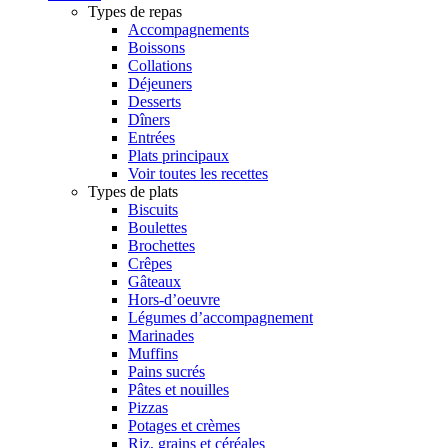
Types de repas
Accompagnements
Boissons
Collations
Déjeuners
Desserts
Dîners
Entrées
Plats principaux
Voir toutes les recettes
Types de plats
Biscuits
Boulettes
Brochettes
Crêpes
Gâteaux
Hors-d’oeuvre
Légumes d’accompagnement
Marinades
Muffins
Pains sucrés
Pâtes et nouilles
Pizzas
Potages et crèmes
Riz, grains et céréales