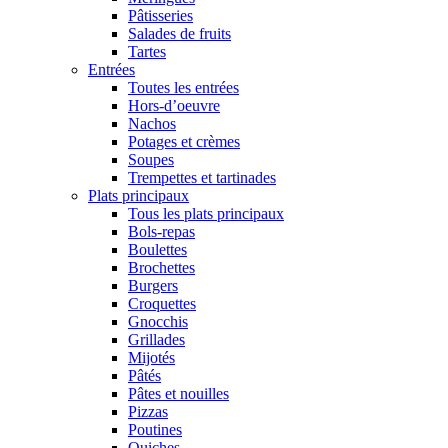
Pâtisseries
Salades de fruits
Tartes
Entrées
Toutes les entrées
Hors-d’oeuvre
Nachos
Potages et crèmes
Soupes
Trempettes et tartinades
Plats principaux
Tous les plats principaux
Bols-repas
Boulettes
Brochettes
Burgers
Croquettes
Gnocchis
Grillades
Mijotés
Pâtés
Pâtes et nouilles
Pizzas
Poutines
Quiches