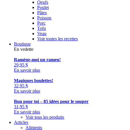
Oeufs
Poulet
Pâtes
Poisson
Porc
Tofu
Veau
Voir toutes les recettes
Boutique
En vedette
Ramène-moi un ramen!
29,95
$
En savoir plus
Magiques boulettes!
32,95
$
En savoir plus
Bon pour toi – 85 idées pour le souper
31,95
$
En savoir plus
Voir tous les produits
Articles
Aliments