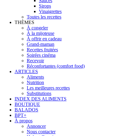
Sauces
Sirops
Vinaigrettes
Toutes les recettes
THÈMES
À congeler
À la mijoteuse
À offrir en cadeau
Grand-maman
Recettes fruitées
Soirées cinéma
Recevoir
Réconfortantes (comfort food)
ARTICLES
Aliments
Nutrition
Les meilleures recettes
Substitutions
INDEX DES ALIMENTS
BOUTIQUE
BALADOS
BPT+
À propos
Annoncer
Nous contacter