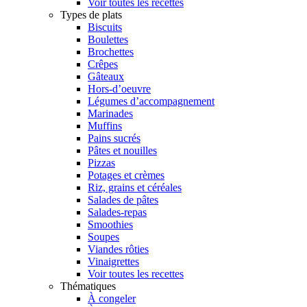
Voir toutes les recettes
Types de plats
Biscuits
Boulettes
Brochettes
Crêpes
Gâteaux
Hors-d’oeuvre
Légumes d’accompagnement
Marinades
Muffins
Pains sucrés
Pâtes et nouilles
Pizzas
Potages et crèmes
Riz, grains et céréales
Salades de pâtes
Salades-repas
Smoothies
Soupes
Viandes rôties
Vinaigrettes
Voir toutes les recettes
Thématiques
À congeler