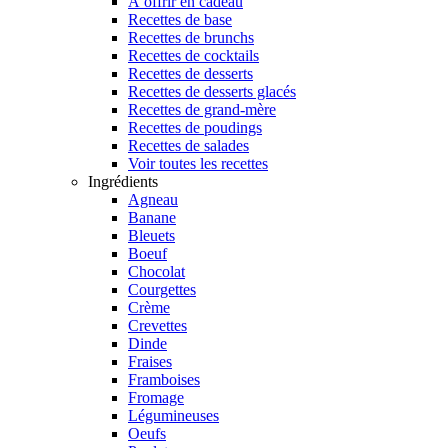
À offrir en cadeau
Recettes de base
Recettes de brunchs
Recettes de cocktails
Recettes de desserts
Recettes de desserts glacés
Recettes de grand-mère
Recettes de poudings
Recettes de salades
Voir toutes les recettes
Ingrédients
Agneau
Banane
Bleuets
Boeuf
Chocolat
Courgettes
Crème
Crevettes
Dinde
Fraises
Framboises
Fromage
Légumineuses
Oeufs