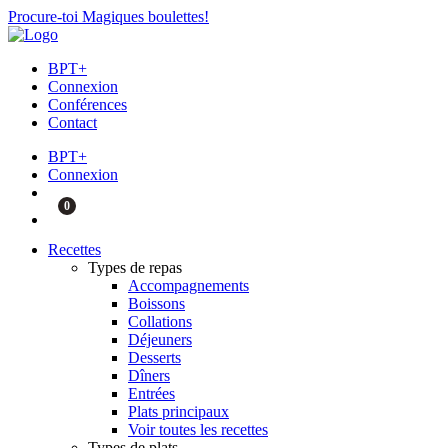
Procure-toi Magiques boulettes!
BPT+
Connexion
Conférences
Contact
BPT+
Connexion
0
Recettes
Types de repas
Accompagnements
Boissons
Collations
Déjeuners
Desserts
Dîners
Entrées
Plats principaux
Voir toutes les recettes
Types de plats