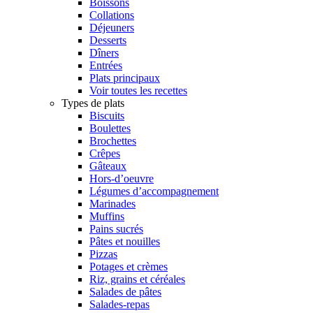
Boissons
Collations
Déjeuners
Desserts
Dîners
Entrées
Plats principaux
Voir toutes les recettes
Types de plats
Biscuits
Boulettes
Brochettes
Crêpes
Gâteaux
Hors-d’oeuvre
Légumes d’accompagnement
Marinades
Muffins
Pains sucrés
Pâtes et nouilles
Pizzas
Potages et crèmes
Riz, grains et céréales
Salades de pâtes
Salades-repas