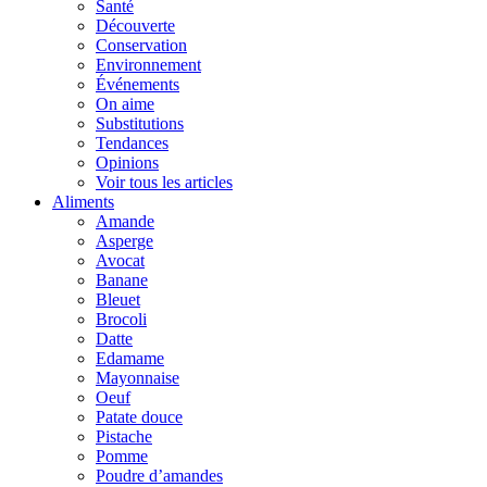
Santé
Découverte
Conservation
Environnement
Événements
On aime
Substitutions
Tendances
Opinions
Voir tous les articles
Aliments
Amande
Asperge
Avocat
Banane
Bleuet
Brocoli
Datte
Edamame
Mayonnaise
Oeuf
Patate douce
Pistache
Pomme
Poudre d’amandes