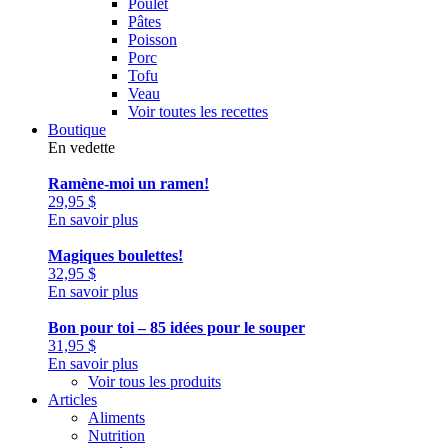
Poulet
Pâtes
Poisson
Porc
Tofu
Veau
Voir toutes les recettes
Boutique
En vedette
Ramène-moi un ramen!
29,95
$
En savoir plus
Magiques boulettes!
32,95
$
En savoir plus
Bon pour toi – 85 idées pour le souper
31,95
$
En savoir plus
Voir tous les produits
Articles
Aliments
Nutrition