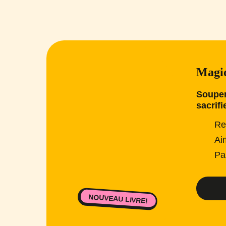
Magiq
Souper
sacrifi
Re
Ai
Pa
NOUVEAU LIVRE!