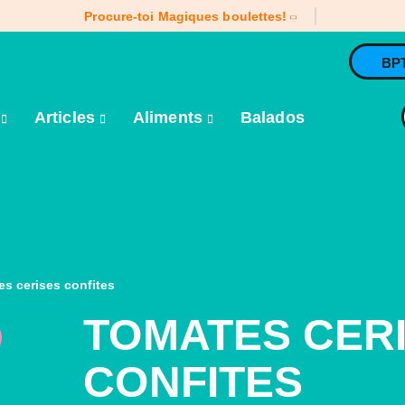
Procure-toi Magiques boulettes!
BP
e
Articles
Aliments
Balados
s cerises confites
TOMATES CER
CONFITES