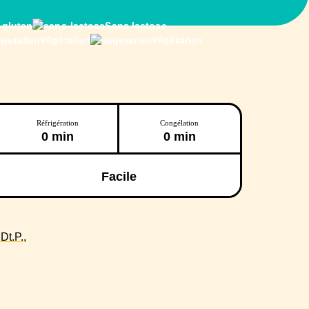
 gluten
Sans lactose
Végétalien
Végétarien
Réfrigération
Congélation
0 min
0 min
Facile
t.P.,