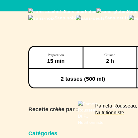
Sans arachides
Sans
Sans noix
Sans oeufs
Préparation
Cuisson
15 min
2 h
2
tasses (500 ml)
Pamela Rousseau, D
Recette créée par :
Nutritionniste
Catégories