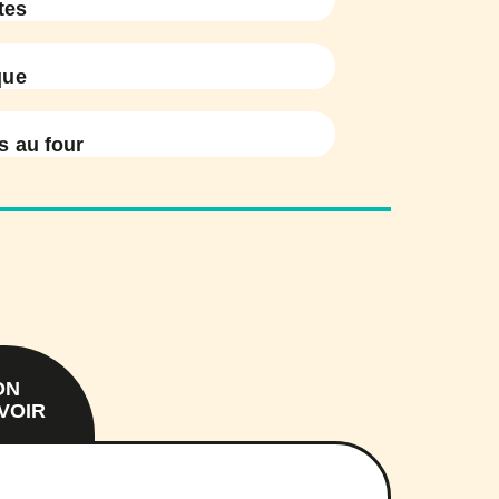
tes
que
 au four
ON
VOIR