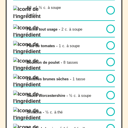
Ail
-
1
½
c. à soupe
haché
Farine tout usage
-
2
c. à soupe
Pâte de tomates
-
1
c. à soupe
Bouillon de poulet
-
8
tasses
Lentilles brunes sèches
-
1
tasse
Sauce Worcestershire
-
½
c. à soupe
Sriracha
-
½
c. à thé