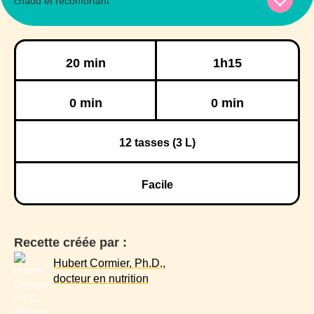
Préparation
Cuisson
20 min
1h15
Réfrigération
Congélation
0 min
0 min
12
tasses (3 L)
Facile
Recette créée par :
Hubert Cormier, Ph.D.,
docteur en nutrition