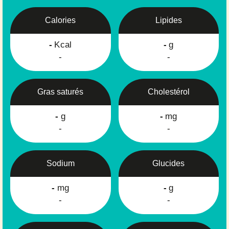
Calories
Lipides
-
Kcal
-
g
-
-
Gras saturés
Cholestérol
-
g
-
mg
-
-
Sodium
Glucides
-
mg
-
g
-
-