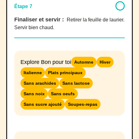
Étape 7
Finaliser et servir :
Retirer la feuille de laurier.
Servir bien chaud.
Explore Bon pour toi
Automne
Hiver
Italienne
Plats principaux
Sans arachides
Sans lactose
Sans noix
Sans oeufs
Sans sucre ajouté
Soupes-repas