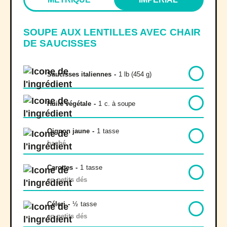
SOUPE AUX LENTILLES AVEC CHAIR
DE SAUCISSES
Saucisses italiennes
-
1 lb (454 g)
Huile végétale
-
1
c. à soupe
Oignon jaune
-
1
tasse
haché
Carottes
-
1
tasse
en petits dés
Céleri
-
½
tasse
en petits dés