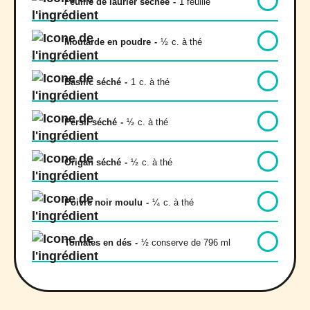
Feuille de laurier séchée
-
1 feuille
Moutarde en poudre
-
½
c. à thé
Basilic séché
-
1
c. à thé
Persil séché
-
½
c. à thé
Origan séché
-
½
c. à thé
Poivre noir moulu
-
¼
c. à thé
Tomates en dés
-
½ conserve de 796 ml