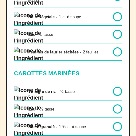
soupe
Huile végétale
-
1
c. à soupe
Eau
-
1
tasse
Feuilles de laurier séchées
-
2 feuilles
CAROTTES MARINÉES
Vinaigre de riz
-
¼
tasse
Eau
-
¼
tasse
Sucre granulé
-
1
½
c. à soupe