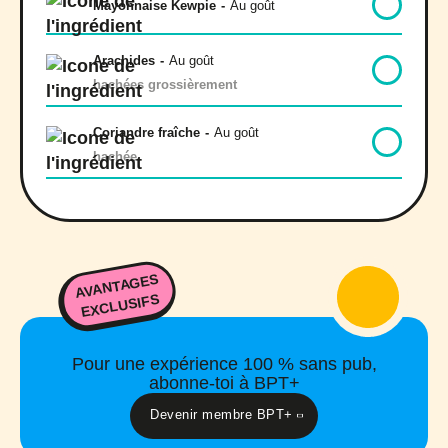
Mayonnaise Kewpie
-
Au goût
Arachides
-
Au goût
hachées grossièrement
Coriandre fraîche
-
Au goût
hachée
AVANTAGES
EXCLUSIFS
Pour une expérience 100 % sans pub,
abonne-toi à BPT+
Devenir membre BPT+