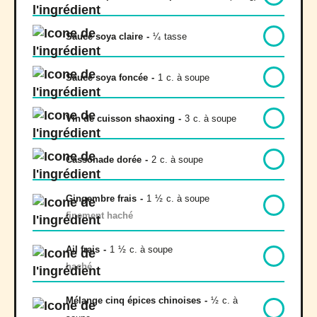
Sauce soya claire
-
¼
tasse
Sauce soya foncée
-
1
c. à soupe
Vin de cuisson shaoxing
-
3
c. à soupe
Cassonade dorée
-
2
c. à soupe
Gingembre frais
-
1
½
c. à soupe
finement haché
Ail frais
-
1
½
c. à soupe
haché
Mélange cinq épices chinoises
-
½
c. à