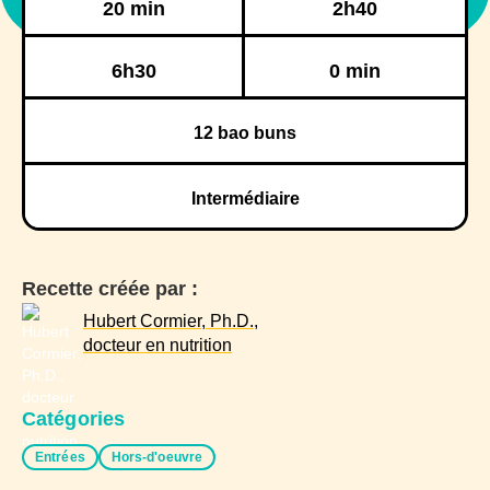
20 min
2h40
Réfrigération
Congélation
6h30
0 min
12
bao buns
Intermédiaire
Recette créée par :
Hubert Cormier, Ph.D.,
docteur en nutrition
Catégories
Entrées
Hors-d'oeuvre