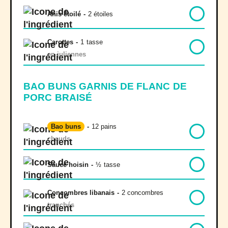
Anis étoilé
-
2 étoiles
Carottes
-
1
tasse
en juliennes
BAO BUNS GARNIS DE FLANC DE
PORC BRAISÉ
Bao buns
-
12 pains
chauds
Sauce hoisin
-
½
tasse
Concombres libanais
-
2 concombres
tranchés