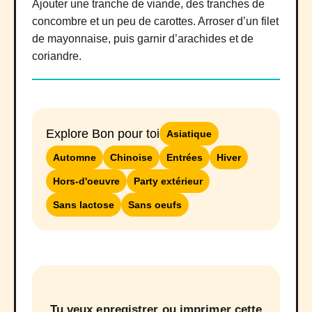
Ajouter une tranche de viande, des tranches de
concombre et un peu de carottes. Arroser d’un filet
de mayonnaise, puis garnir d’arachides et de
coriandre.
Explore Bon pour toi
Asiatique
Automne
Chinoise
Entrées
Hiver
Hors-d'oeuvre
Party extérieur
Sans lactose
Sans oeufs
Tu veux enregistrer ou imprimer cette