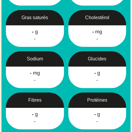
Gras saturés
Cholestérol
-
g
-
mg
-
-
Sodium
Glucides
-
mg
-
g
-
-
Fibres
Protéines
-
g
-
g
-
-